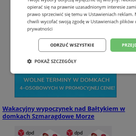
opierać się na prawnie uzasadnionym interesie zami
prawo sprzeciwić się temu w
Ustawieniach reklam
.
chwili wycofać swoją zgodę w
Ustawieniach plików 
prywatności
ODRZUĆ WSZYSTKIE
PRZEJ
POKAŻ SZCZEGÓŁY
Niezbędne
Wydajność
Targetowani
Niesklasyfikowane
Wakacyjny wypoczynek nad Bałtykiem w
domkach Szmaragdowe Morze