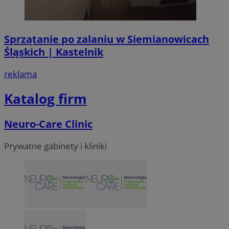
VISITOR_PRIVACY_METADATA
5 miesi
YouTube
tygod
.youtube.com
Sprzątanie po zalaniu w Siemianowicach
Śląskich | Kastelnik
reklama
Katalog firm
Neuro-Care Clinic
Prywatne gabinety i kliniki