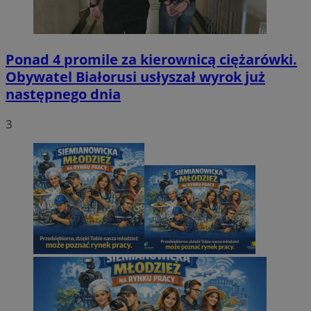
Ponad 4 promile za kierownicą ciężarówki.
Obywatel Białorusi usłyszał wyrok już
następnego dnia
3