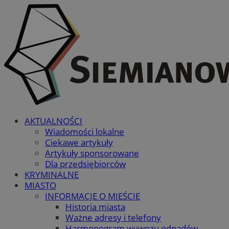
AKTUALNOŚCI
Wiadomości lokalne
Ciekawe artykuły
Artykuły sponsorowane
Dla przedsiębiorców
KRYMINALNE
MIASTO
INFORMACJE O MIEŚCIE
Historia miasta
Ważne adresy i telefony
Harmonogram wywozu odpadów