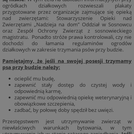
ogródkach działkowych rozwieszali plakaty
przygotowane przez organizacje zajmujące się opieką
nad zwierzętami: Stowarzyszenie Opieki nad
Zwierzętami „Nadzieja na dom” Oddział w Sosnowcu
oraz Zespół Ochrony Zwierząt z sosnowieckiego
magistratu. Ponadto stróże prawa kontrolowali, czy nie
dochodzi do łamania regulaminów ogrodów
działkowych w zakresie trzymania psów przy budzie.
Pamiętajmy, że jeśli na swojej posesji trzymamy
psa przy budzie należy:
ocieplić mu budę,
zapewnić stały dostęp do czystej wody i
odpowiednią karmę,
zapewnić mu odpowiednią opiekę weterynaryjną i
obowiązkowe szczepienia,
zadbać, by połowę doby spędził bez uwięzi.
Przestępstwem jest utrzymywanie zwierząt w
niewłaściwych warunkach bytowania, w tym
utrzymywanie ich w stanie rażącego zaniedbania.
Jeśli