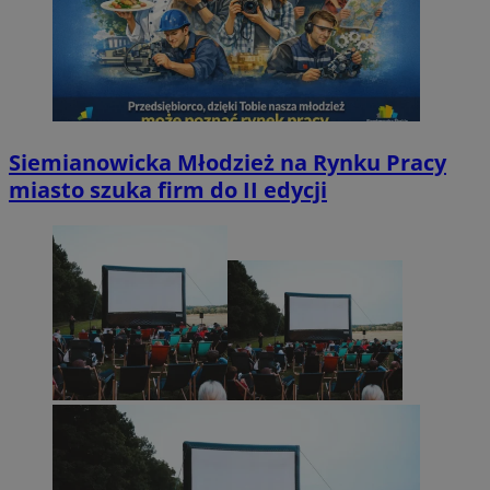
Siemianowicka Młodzież na Rynku Pracy
miasto szuka firm do II edycji