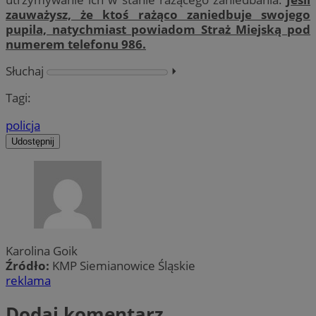
zauważysz, że ktoś rażąco zaniedbuje swojego
pupila, natychmiast powiadom Straż Miejską pod
numerem telefonu 986.
Słuchaj
⏵︎
Tagi:
policja
Udostępnij
Karolina Goik
Źródło:
KMP Siemianowice Śląskie
reklama
Dodaj komentarz