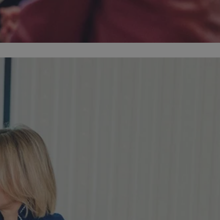
entyfikator sesji.
entyfikator sesji.
entyfikator sesji.
erów obsługuje
ekście
lu optymalizacji
 do przechowywania
niu do usług
e, czy użytkownik
enia lub reklamy.
niania ludzi i
trony internetowej,
e ważnych raportów
ryny internetowej.
 identyfikatora
rzez usługę Cookie-
preferencji
 na pliki cookie.
ookie Cookie-