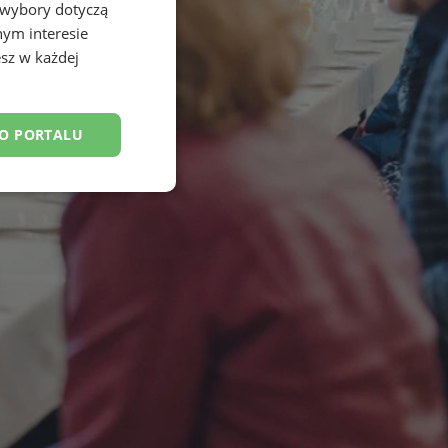
 wybory dotyczą
nym interesie
sz w każdej
DO PORTALU
esklasyfikowane
ane
owanie użytkownika i
j.