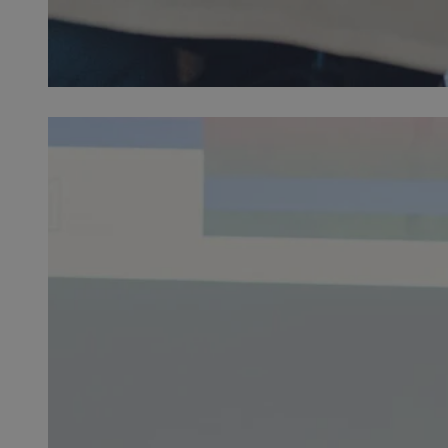
SessID
QeSessID
MvSessID
INGRESSCOOKIE
euds
__cf_bm
suid
CookieScriptConse