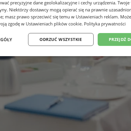
wać precyzyjne dane geolokalizacyjne i cechy urządzenia. Twoje
tryny. Niektórzy dostawcy mogą opierać się na prawnie uzasadnio
ie; masz prawo sprzeciwić się temu w
Ustawieniach reklam
. Może
woją zgodę w
Ustawieniach plików cookie
.
Polityka prywatności
EGÓŁY
ODRZUĆ WSZYSTKIE
PRZEJDŹ 
Wydajność
Targetowanie
Funkcjonalność
Ni
ezbędne
Wydajność
Targetowanie
Funkcjonalność
Niesklasyfikow
ie umożliwiają korzystanie z podstawowych funkcji strony internetowej, takich jak log
Bez niezbędnych plików cookie nie można prawidłowo korzystać ze strony internetowe
Okres
Provider
/
Domena
Opis
przechowywania