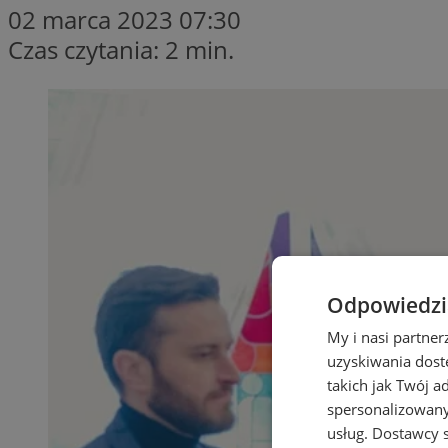
02 marca 2023 07:30
Czas czytania: 2 min.
Odpowiedzia
My i nasi partne
uzyskiwania dost
takich jak Twój a
spersonalizowanyc
usług.
Dostawcy s