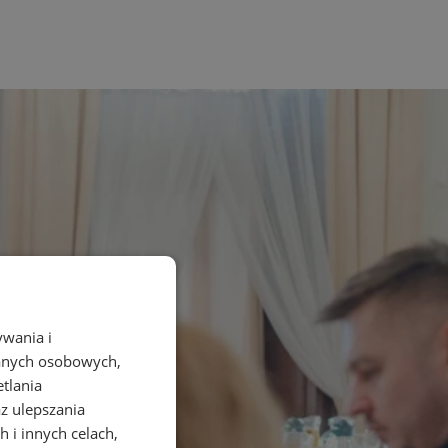
ywania i
danych osobowych,
etlania
az ulepszania
 i innych celach,