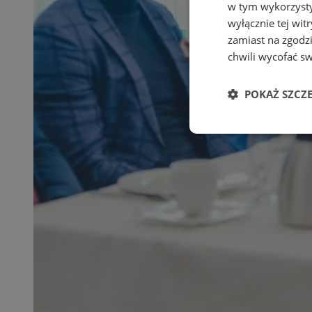
w tym wykorzysty
wyłącznie tej wi
zamiast na zgodz
chwili wycofać s
POKAŻ SZCZ
Niezbędne
Ni
Niezbędne pliki cook
zarządzanie kontem. 
Nazwa