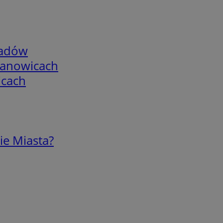
adów
mianowicach
icach
ie Miasta?