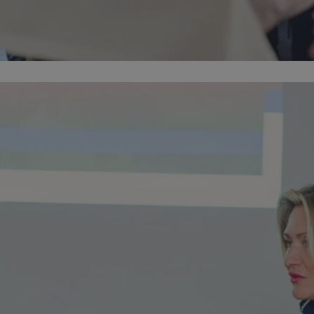
siemianowice.net.pl
1 rok
Ten plik cookie przechowuje id
siemianowice.net.pl
1 rok
Ten plik cookie przechowuje id
siemianowice.net.pl
1 rok
Ten plik cookie przechowuje id
Sesja
Rejestruje, który klaster serw
NGINX Inc.
gościa. Jest to używane w kont
bh.contextweb.com
równoważenia obciążenia w ce
doświadczenia użytkownika.
.rfihub.com
Sesja
Ten plik cookie jest używany
zgody użytkownika w odniesie
śledzenia. Zazwyczaj rejestruj
zdecydował się na usługi śledz
29 minut 58
Ten plik cookie służy do rozróż
Cloudflare Inc.
sekund
botów. Jest to korzystne dla s
.temu.com
ponieważ umożliwia tworzeni
na temat korzystania z jej wit
Google Privacy Policy
1 rok
Do przechowywania unikalnego
Simplifi Holdings
sesji.
Inc.
.simpli.fi
nt
4 tygodnie 2 dni
Ten plik cookie jest używany p
CookieScript
Script.com do zapamiętywania 
siemianowice.net.pl
dotyczących zgody użytkownika
Jest to konieczne, aby baner c
Script.com działał poprawnie.