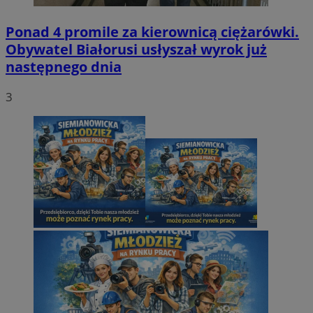
Ponad 4 promile za kierownicą ciężarówki.
Obywatel Białorusi usłyszał wyrok już
następnego dnia
3