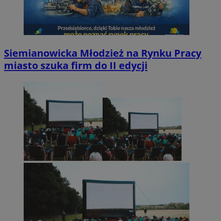
Siemianowicka Młodzież na Rynku Pracy
miasto szuka firm do II edycji