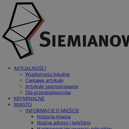
AKTUALNOŚCI
Wiadomości lokalne
Ciekawe artykuły
Artykuły sponsorowane
Dla przedsiębiorców
KRYMINALNE
MIASTO
INFORMACJE O MIEŚCIE
Historia miasta
Ważne adresy i telefony
Harmonogram wywozu odpadów