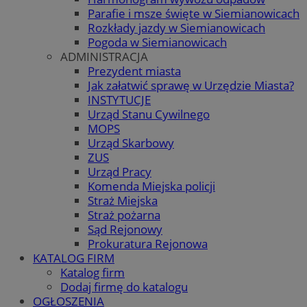
Parafie i msze święte w Siemianowicach
Rozkłady jazdy w Siemianowicach
Pogoda w Siemianowicach
ADMINISTRACJA
Prezydent miasta
Jak załatwić sprawę w Urzędzie Miasta?
INSTYTUCJE
Urząd Stanu Cywilnego
MOPS
Urząd Skarbowy
ZUS
Urząd Pracy
Komenda Miejska policji
Straż Miejska
Straż pożarna
Sąd Rejonowy
Prokuratura Rejonowa
KATALOG FIRM
Katalog firm
Dodaj firmę do katalogu
OGŁOSZENIA