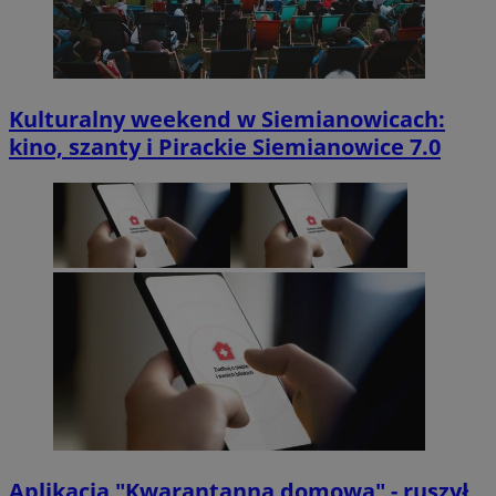
Kulturalny weekend w Siemianowicach:
kino, szanty i Pirackie Siemianowice 7.0
Aplikacja "Kwarantanna domowa" - ruszył