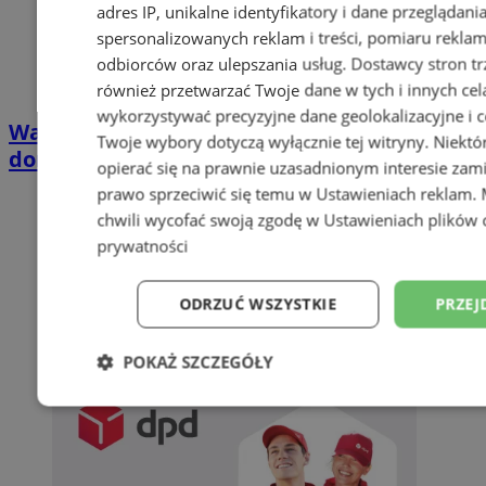
adres IP, unikalne identyfikatory i dane przeglądani
spersonalizowanych reklam i treści, pomiaru reklam i
odbiorców oraz ulepszania usług.
Dostawcy stron tr
również przetwarzać Twoje dane w tych i innych cel
wykorzystywać precyzyjne dane geolokalizacyjne i c
Wakacyjny wypoczynek nad Bałtykiem w
Twoje wybory dotyczą wyłącznie tej witryny. Niekt
domkach Szmaragdowe Morze
opierać się na prawnie uzasadnionym interesie zami
prawo sprzeciwić się temu w
Ustawieniach reklam
.
chwili wycofać swoją zgodę w
Ustawieniach plików 
prywatności
ODRZUĆ WSZYSTKIE
PRZEJ
POKAŻ SZCZEGÓŁY
Niezbędne
Wydajność
Targetowani