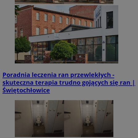
INGRESSCOOKIE
Ses
NGINX Inc.
bh.contextweb.com
Googl
Poradnia leczenia ran przewlekłych -
euds
.rfihub.com
Ses
skuteczna terapia trudno gojących się ran |
Świętochłowice