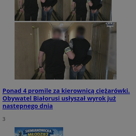
Ponad 4 promile za kierownicą ciężarówki.
Obywatel Białorusi usłyszał wyrok już
następnego dnia
3