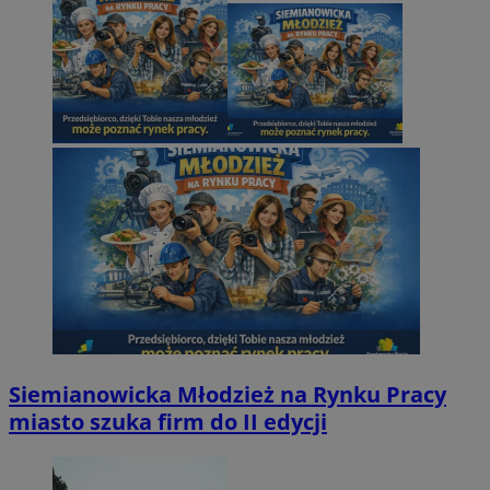
Siemianowicka Młodzież na Rynku Pracy
miasto szuka firm do II edycji