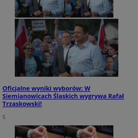
Oficjalne wyniki wyborów: W
Siemianowicach Śląskich wygrywa Rafał
Trzaskowski!
5