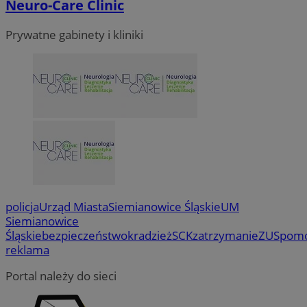
Neuro-Care Clinic
Prywatne gabinety i kliniki
VISITOR_PRIVACY_METADATA
5 miesi
YouTube
tygod
.youtube.com
policja
Urząd Miasta
Siemianowice Śląskie
UM
Siemianowice
Śląskie
bezpieczeństwo
kradzież
SCK
zatrzymanie
ZUS
pom
reklama
Portal należy do sieci