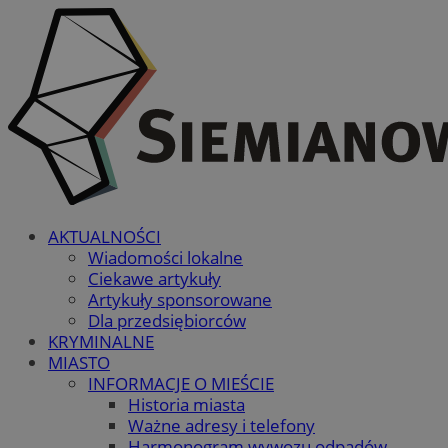
AKTUALNOŚCI
Wiadomości lokalne
Ciekawe artykuły
Artykuły sponsorowane
Dla przedsiębiorców
KRYMINALNE
MIASTO
INFORMACJE O MIEŚCIE
Historia miasta
Ważne adresy i telefony
Harmonogram wywozu odpadów