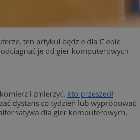
entyfikator sesji.
entyfikator sesji.
entyfikator sesji.
erów obsługuje
ekście
terze, ten artykuł będzie dla Ciebie
lu optymalizacji
 odciągnąć je od gier komputerowych
 do przechowywania
niu do usług
e, czy użytkownik
enia lub reklamy.
niania ludzi i
trony internetowej,
e ważnych raportów
ryny internetowej.
komierz i zmierzyć,
kto przeszedł
 identyfikatora
szać dystans co tydzień lub wypróbować
 alternatywa dla gier komputerowych.
rzez usługę Cookie-
preferencji
 na pliki cookie.
ookie Cookie-