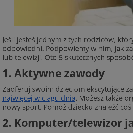
SessID
QeSessID
MvSessID
INGRESSCOOKIE
Jeśli jesteś jednym z tych rodziców, któ
odpowiedni. Podpowiemy w nim, jak za
euds
lub telewizji. Oto 5 skutecznych sposob
1. Aktywne zawody
__cf_bm
Zaoferuj swoim dzieciom ekscytujące za
suid
najwięcej w ciągu dnia
. Możesz także o
nowy sport. Pomóż dziecku znaleźć coś,
CookieScriptConse
2. Komputer/telewizor j