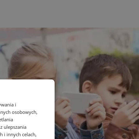
ywania i
danych osobowych,
etlania
az ulepszania
 i innych celach,