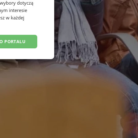
 wybory dotyczą
nym interesie
sz w każdej
DO PORTALU
esklasyfikowane
ane
owanie użytkownika i
j.