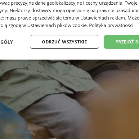
wać precyzyjne dane geolokalizacyjne i cechy urządzenia. Twoje
tryny. Niektórzy dostawcy mogą opierać się na prawnie uzasadnio
ie; masz prawo sprzeciwić się temu w
Ustawieniach reklam
. Może
woją zgodę w
Ustawieniach plików cookie
.
Polityka prywatności
EGÓŁY
ODRZUĆ WSZYSTKIE
PRZEJDŹ 
Wydajność
Targetowanie
Funkcjonalność
Ni
ezbędne
Wydajność
Targetowanie
Funkcjonalność
Niesklasyfikow
ie umożliwiają korzystanie z podstawowych funkcji strony internetowej, takich jak log
Bez niezbędnych plików cookie nie można prawidłowo korzystać ze strony internetowe
Okres
Provider
/
Domena
Opis
przechowywania