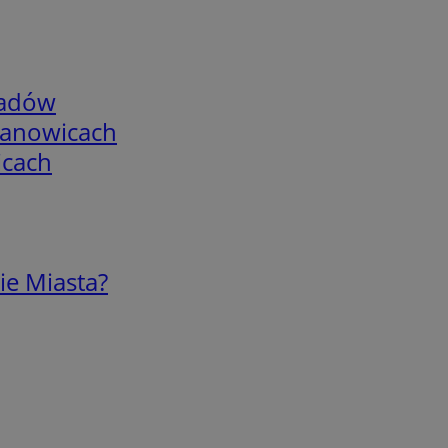
adów
mianowicach
icach
ie Miasta?