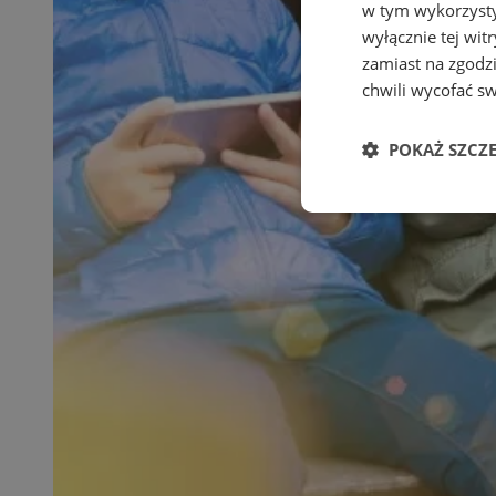
w tym wykorzysty
wyłącznie tej wi
zamiast na zgodz
chwili wycofać s
POKAŻ SZCZ
Niezbędne
Ni
Niezbędne pliki cook
zarządzanie kontem. 
Nazwa