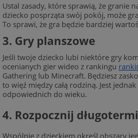
Ustal zasady, które sprawią, że granie
VISITOR_PRIVACY_
dziecko posprząta swój pokój, może gra
To sprawi, że gra będzie bardziej warto
3. Gry planszowe
li_gc
Jeśli twoje dziecko lubi niektóre gry
ocenianych gier wideo z rankingu
ranki
Gathering lub Minecraft. Będziesz zask
Nazwa
Pro
to więź między całą rodziną. Jest jedn
Nazwa
Nazwa
Do
Nazwa
ustat_9rag8csgXg1
odpowiednich do wieku.
sa-user-id-v3
google_push
.bi
mlcwc
uid
ustat_a6dz2pz0kl
4. Rozpocznij długoterm
__Secure-YNID
VP
tuuid_lu
gid_CAESEHs54I33
Wspólnie z dzieckiem określ obszary jeg
__ktpct