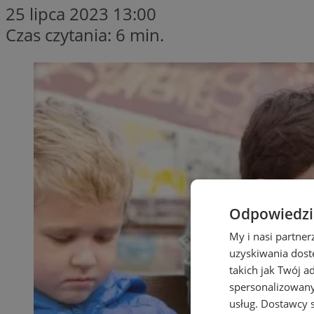
25 lipca 2023 13:00
Czas czytania: 6 min.
Odpowiedzia
My i nasi partne
uzyskiwania dost
takich jak Twój a
spersonalizowanyc
usług.
Dostawcy s