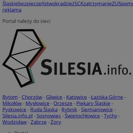
Śląskie
bezpieczeństwo
kradzież
SCK
zatrzymanie
ZUS
pom
reklama
Portal należy do sieci
Bytom
-
Chorzów
-
Gliwice
-
Katowice
-
Łaziska Górne
-
Mikołów
-
Mysłowice
-
Orzesze
-
Piekary Śląskie
-
Pyskowice
-
Ruda Śląska
-
Rybnik
-
Siemianowice
-
Silesia.info.pl
-
Sosnowiec
-
Świętochłowice
-
Tychy
-
Wodzisław
-
Zabrze
-
Żory