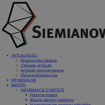
AKTUALNOŚCI
Wiadomości lokalne
Ciekawe artykuły
Artykuły sponsorowane
Dla przedsiębiorców
KRYMINALNE
MIASTO
INFORMACJE O MIEŚCIE
Historia miasta
Ważne adresy i telefony
Harmonogram wywozu odpadów