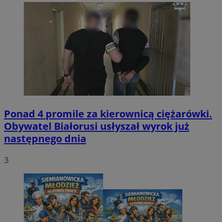
Ponad 4 promile za kierownicą ciężarówki.
Obywatel Białorusi usłyszał wyrok już
następnego dnia
3