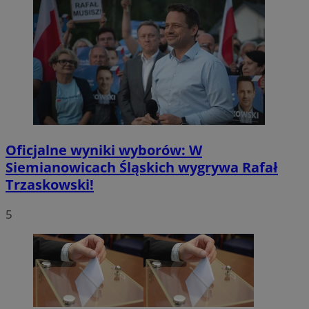
Oficjalne wyniki wyborów: W
Siemianowicach Śląskich wygrywa Rafał
Trzaskowski!
5