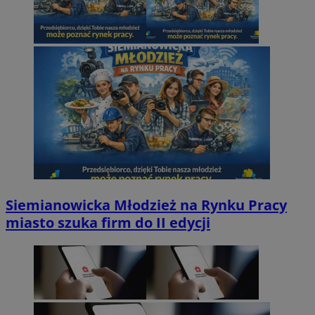
Siemianowicka Młodzież na Rynku Pracy
miasto szuka firm do II edycji