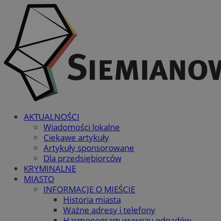
AKTUALNOŚCI
Wiadomości lokalne
Ciekawe artykuły
Artykuły sponsorowane
Dla przedsiębiorców
KRYMINALNE
MIASTO
INFORMACJE O MIEŚCIE
Historia miasta
Ważne adresy i telefony
Harmonogram wywozu odpadów