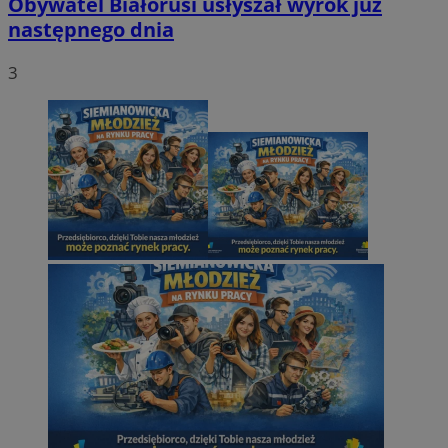
Obywatel Białorusi usłyszał wyrok już
następnego dnia
3