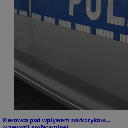
Kierowca pod wpływem narkotyków...
przewoził amfetaminę!