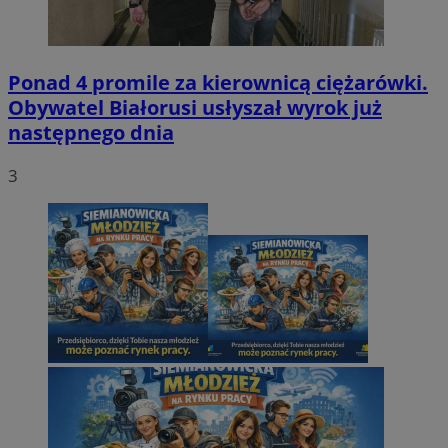
Ponad 4 promile za kierownicą ciężarówki.
Obywatel Białorusi usłyszał wyrok już
następnego dnia
3