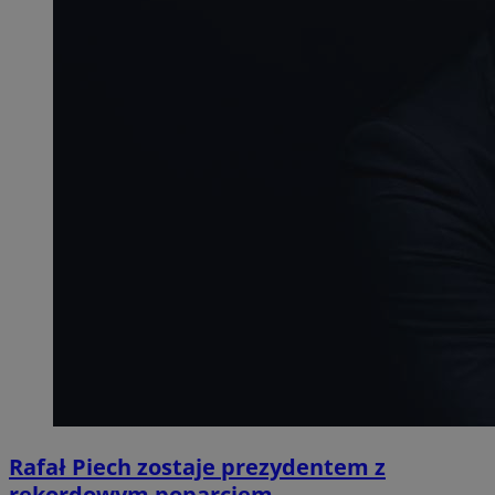
Rafał Piech zostaje prezydentem z
rekordowym poparciem