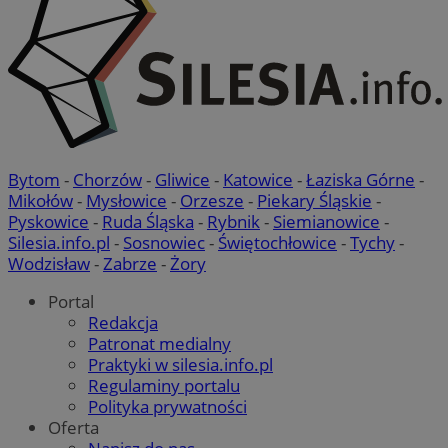
Bytom
-
Chorzów
-
Gliwice
-
Katowice
-
Łaziska Górne
-
Mikołów
-
Mysłowice
-
Orzesze
-
Piekary Śląskie
-
Pyskowice
-
Ruda Śląska
-
Rybnik
-
Siemianowice
-
Silesia.info.pl
-
Sosnowiec
-
Świętochłowice
-
Tychy
-
Wodzisław
-
Zabrze
-
Żory
Portal
Redakcja
Patronat medialny
Praktyki w silesia.info.pl
Regulaminy portalu
Polityka prywatności
Oferta