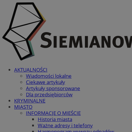
AKTUALNOŚCI
Wiadomości lokalne
Ciekawe artykuły
Artykuły sponsorowane
Dla przedsiębiorców
KRYMINALNE
MIASTO
INFORMACJE O MIEŚCIE
Historia miasta
Ważne adresy i telefony
Harmonogram wywozu odpadów