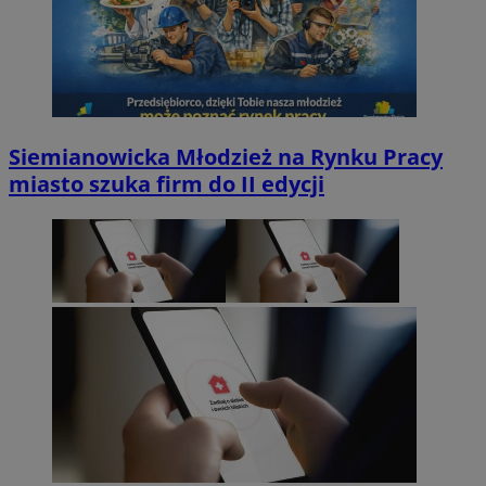
Siemianowicka Młodzież na Rynku Pracy
miasto szuka firm do II edycji