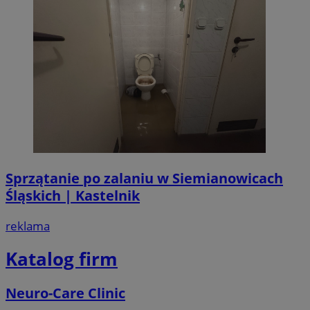
Sprzątanie po zalaniu w Siemianowicach
Śląskich | Kastelnik
reklama
Katalog firm
Neuro-Care Clinic