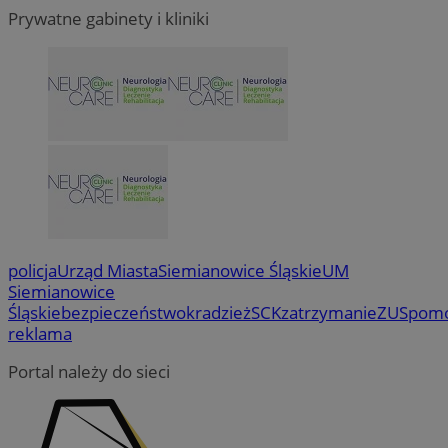
Prywatne gabinety i kliniki
policja
Urząd Miasta
Siemianowice Śląskie
UM
Siemianowice
Śląskie
bezpieczeństwo
kradzież
SCK
zatrzymanie
ZUS
pom
reklama
Portal należy do sieci