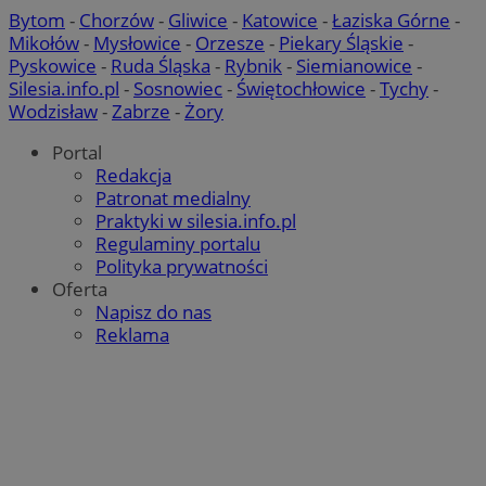
Bytom
-
Chorzów
-
Gliwice
-
Katowice
-
Łaziska Górne
-
Mikołów
-
Mysłowice
-
Orzesze
-
Piekary Śląskie
-
Pyskowice
-
Ruda Śląska
-
Rybnik
-
Siemianowice
-
Silesia.info.pl
-
Sosnowiec
-
Świętochłowice
-
Tychy
-
Wodzisław
-
Zabrze
-
Żory
ustat_gid
.ustat.info
1 rok
Portal
Redakcja
Patronat medialny
UserID1
2 miesiące 4
ADITION technologies
Praktyki w silesia.info.pl
tygodnie
ADK_EX_11
.adkernel.com
AG
Regulaminy portalu
.adfarm1.adition.com
__mguid_
.admaster.cc
Polityka prywatności
bito
1 rok
Comcast Corporation
Oferta
.bidr.io
Napisz do nas
Reklama
tt_viewer
11 miesięcy 
Teads B.V.
tygodnie
.teads.tv
c
.mfadsrvr.com
1 rok