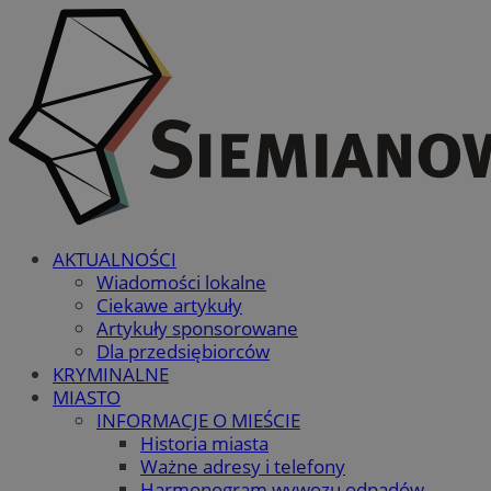
AKTUALNOŚCI
Wiadomości lokalne
Ciekawe artykuły
Artykuły sponsorowane
Dla przedsiębiorców
KRYMINALNE
MIASTO
INFORMACJE O MIEŚCIE
Historia miasta
Ważne adresy i telefony
Harmonogram wywozu odpadów