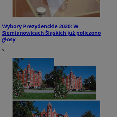
Wybory Prezydenckie 2020: W
Siemianowicach Śląskich już policzono
głosy
3