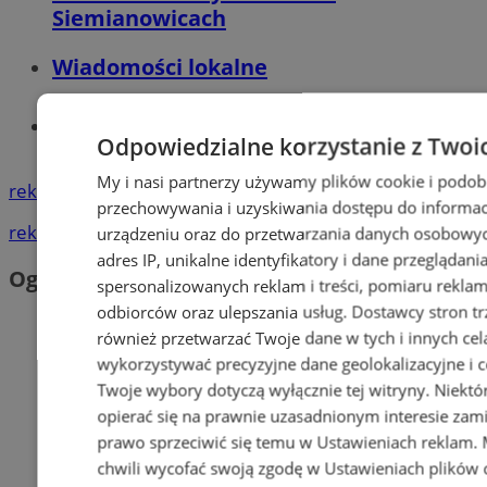
Siemianowicach
Wiadomości lokalne
Tworzenie stron www - Siemianowice
Odpowiedzialne korzystanie z Twoi
Śl.
My i nasi partnerzy używamy plików cookie i podob
reklama
przechowywania i uzyskiwania dostępu do informac
reklama
urządzeniu oraz do przetwarzania danych osobowych
adres IP, unikalne identyfikatory i dane przeglądani
Ogłoszenia
spersonalizowanych reklam i treści, pomiaru reklam i
odbiorców oraz ulepszania usług.
Dostawcy stron tr
również przetwarzać Twoje dane w tych i innych cel
wykorzystywać precyzyjne dane geolokalizacyjne i c
Twoje wybory dotyczą wyłącznie tej witryny. Niekt
opierać się na prawnie uzasadnionym interesie zami
prawo sprzeciwić się temu w
Ustawieniach reklam
.
chwili wycofać swoją zgodę w
Ustawieniach plików 