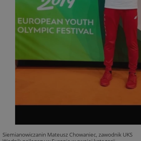
Siemianowiczanin Mateusz Chowaniec, zawodnik UKS