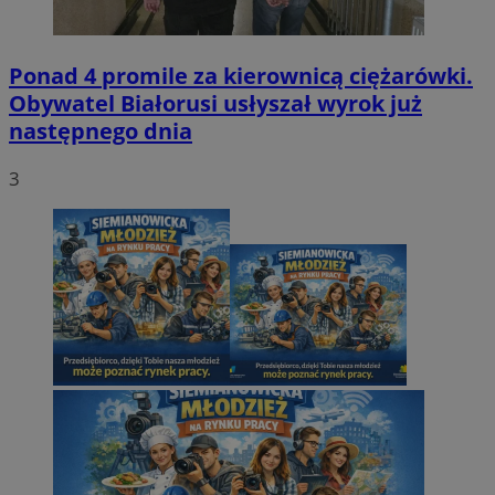
Ponad 4 promile za kierownicą ciężarówki.
Obywatel Białorusi usłyszał wyrok już
następnego dnia
3