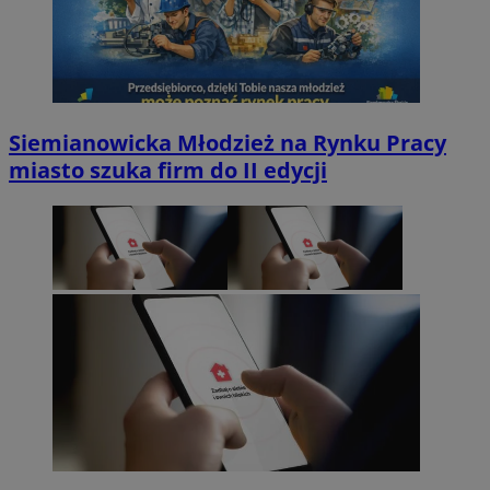
Siemianowicka Młodzież na Rynku Pracy
miasto szuka firm do II edycji