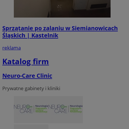
Sprzątanie po zalaniu w Siemianowicach
Śląskich | Kastelnik
reklama
Katalog firm
Neuro-Care Clinic
Prywatne gabinety i kliniki
li_gc
5 miesi
LinkedIn
tygod
Corporation
.linkedin.com