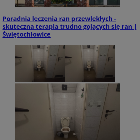
Poradnia leczenia ran przewlekłych -
skuteczna terapia trudno gojących się ran |
Świętochłowice