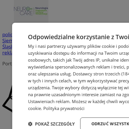
policja
Urząd Miasta
Siemianowice Śląskie
UM
Odpowiedzialne korzystanie z Two
Siemianowice
My i nasi partnerzy używamy plików cookie i pod
Śląskie
bezpieczeństwo
kradzież
SCK
zatrzymanie
ZUS
pom
reklama
uzyskiwania dostępu do informacji na Twoim urzą
osobowych, takich jak Twój adres IP, unikalne iden
Portal należy do sieci
wyświetlania spersonalizowanych reklam i treści, p
oraz ulepszania usług.
Dostawcy stron trzecich (18
w tych i innych celach, w tym wykorzystywać precy
urządzenia. Twoje wybory dotyczą wyłącznie tej wi
na prawnie uzasadnionym interesie zamiast na zgo
Ustawieniach reklam
. Możesz w każdej chwili wyc
cookie
.
Polityka prywatności
POKAŻ SZCZEGÓŁY
ODRZUĆ WSZYSTK