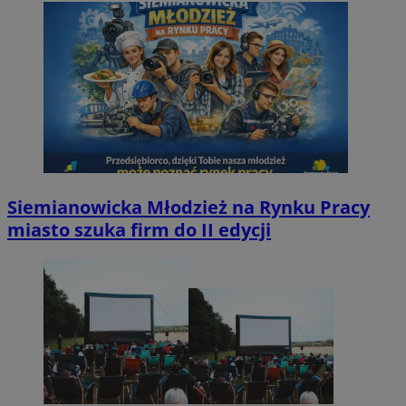
Siemianowicka Młodzież na Rynku Pracy
miasto szuka firm do II edycji