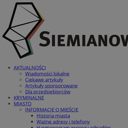
AKTUALNOŚCI
Wiadomości lokalne
Ciekawe artykuły
Artykuły sponsorowane
Dla przedsiębiorców
KRYMINALNE
MIASTO
INFORMACJE O MIEŚCIE
Historia miasta
Ważne adresy i telefony
Harmonogram wywozu odpadów