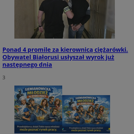
Ponad 4 promile za kierownicą ciężarówki.
Obywatel Białorusi usłyszał wyrok już
następnego dnia
3