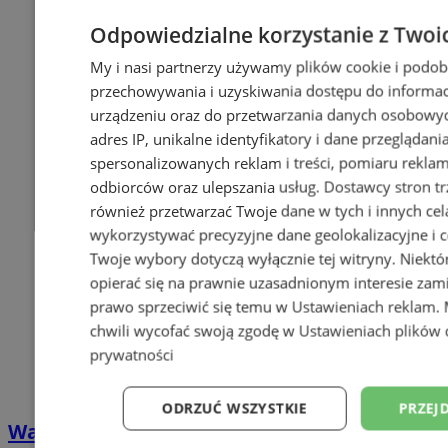
Odpowiedzialne korzystanie z Twoi
My i nasi partnerzy używamy plików cookie i podob
przechowywania i uzyskiwania dostępu do informac
urządzeniu oraz do przetwarzania danych osobowych
adres IP, unikalne identyfikatory i dane przeglądani
spersonalizowanych reklam i treści, pomiaru reklam i
odbiorców oraz ulepszania usług.
Dostawcy stron tr
również przetwarzać Twoje dane w tych i innych cel
wykorzystywać precyzyjne dane geolokalizacyjne i c
Twoje wybory dotyczą wyłącznie tej witryny. Niekt
opierać się na prawnie uzasadnionym interesie zami
prawo sprzeciwić się temu w
Ustawieniach reklam
.
chwili wycofać swoją zgodę w
Ustawieniach plików 
prywatności
ODRZUĆ WSZYSTKIE
PRZEJ
Wakacyjny wypoczynek nad Bałtykiem w