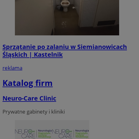
CookieScriptConsent
4 tygodni
CookieScript
siemianowice.net.pl
Sprzątanie po zalaniu w Siemianowicach
Śląskich | Kastelnik
reklama
Katalog firm
VISITOR_PRIVACY_METADATA
5 miesi
YouTube
tygod
.youtube.com
Neuro-Care Clinic
Prywatne gabinety i kliniki