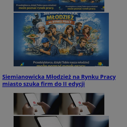
Siemianowicka Młodzież na Rynku Pracy
miasto szuka firm do II edycji