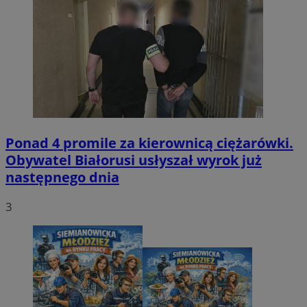
Ponad 4 promile za kierownicą ciężarówki.
Obywatel Białorusi usłyszał wyrok już
następnego dnia
3