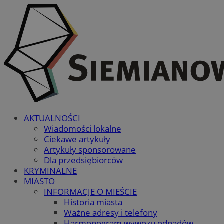
AKTUALNOŚCI
Wiadomości lokalne
Ciekawe artykuły
Artykuły sponsorowane
Dla przedsiębiorców
KRYMINALNE
MIASTO
INFORMACJE O MIEŚCIE
Historia miasta
Ważne adresy i telefony
Harmonogram wywozu odpadów