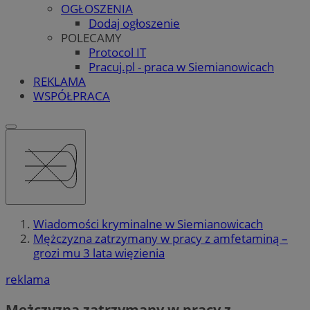
OGŁOSZENIA
Dodaj ogłoszenie
POLECAMY
Protocol IT
Pracuj.pl - praca w Siemianowicach
REKLAMA
WSPÓŁPRACA
Wiadomości kryminalne w Siemianowicach
Mężczyzna zatrzymany w pracy z amfetaminą –
grozi mu 3 lata więzienia
reklama
Mężczyzna zatrzymany w pracy z