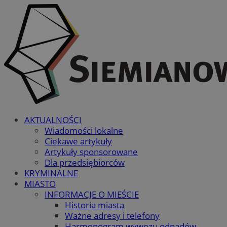
AKTUALNOŚCI
Wiadomości lokalne
Ciekawe artykuły
Artykuły sponsorowane
Dla przedsiębiorców
KRYMINALNE
MIASTO
INFORMACJE O MIEŚCIE
Historia miasta
Ważne adresy i telefony
Harmonogram wywozu odpadów