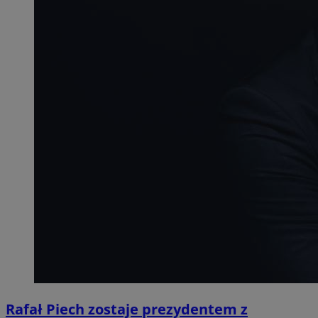
Rafał Piech zostaje prezydentem z