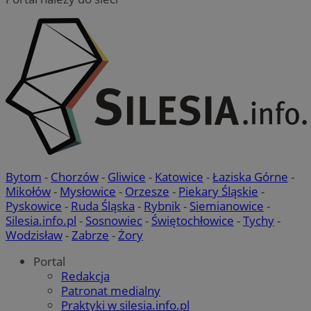
Bytom
-
Chorzów
-
Gliwice
-
Katowice
-
Łaziska Górne
-
Mikołów
-
Mysłowice
-
Orzesze
-
Piekary Śląskie
-
Pyskowice
-
Ruda Śląska
-
Rybnik
-
Siemianowice
-
Silesia.info.pl
-
Sosnowiec
-
Świętochłowice
-
Tychy
-
Wodzisław
-
Zabrze
-
Żory
Portal
Redakcja
Patronat medialny
Praktyki w silesia.info.pl