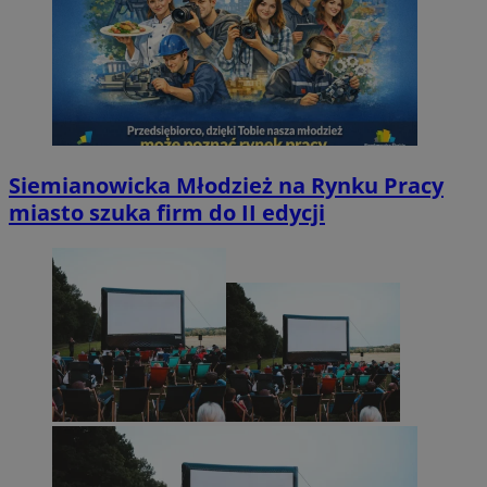
Siemianowicka Młodzież na Rynku Pracy
miasto szuka firm do II edycji