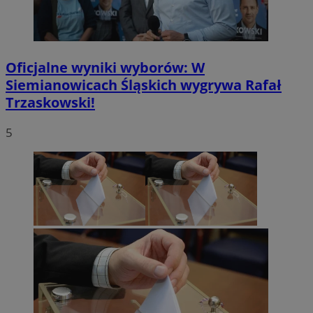
Oficjalne wyniki wyborów: W
Siemianowicach Śląskich wygrywa Rafał
Trzaskowski!
5