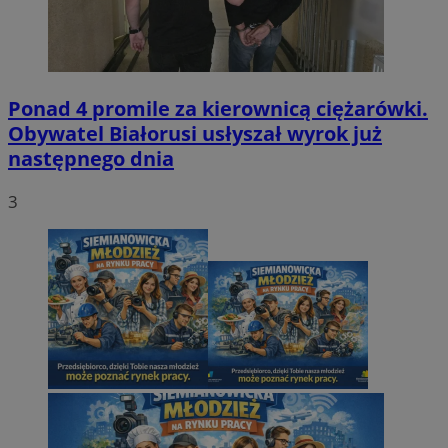
Ponad 4 promile za kierownicą ciężarówki.
Obywatel Białorusi usłyszał wyrok już
następnego dnia
3