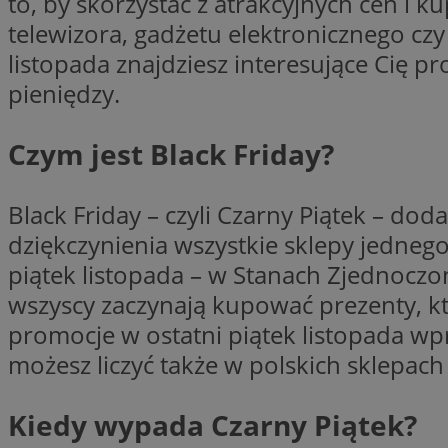
to, by skorzystać z atrakcyjnych cen i k
VISITOR_PRIVACY_
telewizora, gadżetu elektronicznego czy
listopada znajdziesz interesujące Cię
pieniędzy.
Czym jest Black Friday?
li_gc
Black Friday – czyli Czarny Piątek – do
dziękczynienia wszystkie sklepy jedneg
Nazwa
Pro
piątek listopada – w Stanach Zjednoczo
Nazwa
Nazwa
Do
Nazwa
ustat_9rag8csgXg1
wszyscy zaczynają kupować prezenty, 
sa-user-id-v3
google_push
.bi
mlcwc
uid
promocje w ostatni piątek listopada wp
ustat_a6dz2pz0kl
możesz liczyć także w polskich sklepach
__Secure-YNID
VP
tuuid_lu
Kiedy wypada Czarny Piątek?
gid_CAESEHs54I33
__ktpct