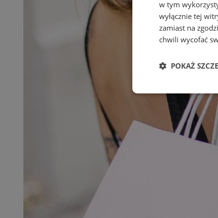
w tym wykorzysty
wyłącznie tej wi
zamiast na zgodz
chwili wycofać s
POKAŻ SZCZ
Niezbędne
Ni
Niezbędne pliki cook
zarządzanie kontem. 
Nazwa