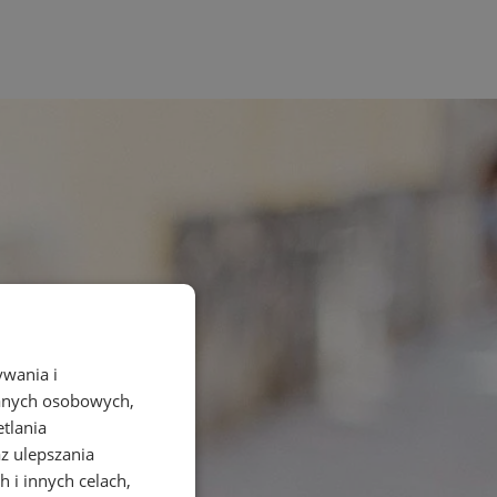
ywania i
danych osobowych,
etlania
az ulepszania
 i innych celach,