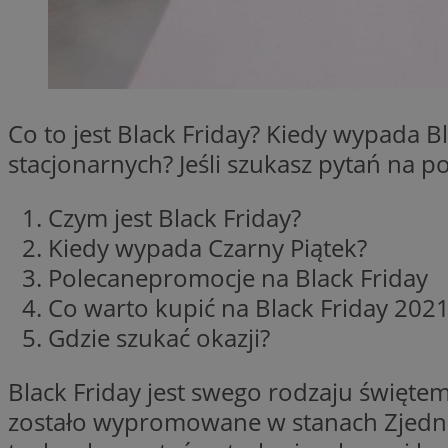
SessID
QeSessID
MvSessID
INGRESSCOOKIE
Co to jest Black Friday? Kiedy wypada 
stacjonarnych? Jeśli szukasz pytań na 
euds
Czym jest Black Friday?
Kiedy wypada Czarny Piątek?
__cf_bm
Polecanepromocje na Black Friday
Co warto kupić na Black Friday 202
suid
Gdzie szukać okazji?
CookieScriptConse
Black Friday jest swego rodzaju święt
zostało wypromowane w stanach Zjednocz