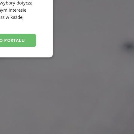
 wybory dotyczą
nym interesie
sz w każdej
DO PORTALU
esklasyfikowane
ane
owanie użytkownika i
j.