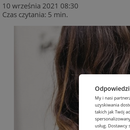
10 września 2021 08:30
Czas czytania: 5 min.
Odpowiedzia
My i nasi partne
uzyskiwania dost
takich jak Twój a
spersonalizowanyc
usług.
Dostawcy s