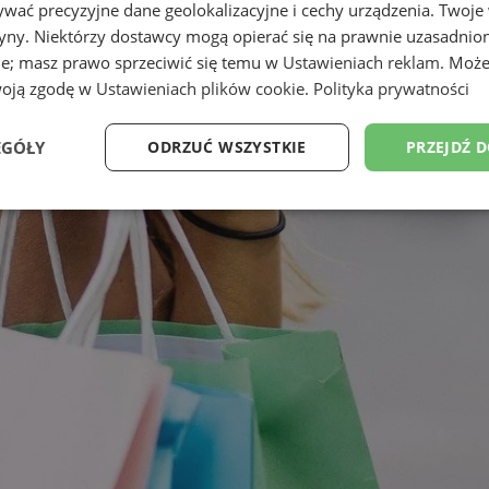
wać precyzyjne dane geolokalizacyjne i cechy urządzenia. Twoje
tryny. Niektórzy dostawcy mogą opierać się na prawnie uzasadnio
ie; masz prawo sprzeciwić się temu w
Ustawieniach reklam
. Może
woją zgodę w
Ustawieniach plików cookie
.
Polityka prywatności
EGÓŁY
ODRZUĆ WSZYSTKIE
PRZEJDŹ 
Wydajność
Targetowanie
Funkcjonalność
Ni
ezbędne
Wydajność
Targetowanie
Funkcjonalność
Niesklasyfikow
ie umożliwiają korzystanie z podstawowych funkcji strony internetowej, takich jak log
Bez niezbędnych plików cookie nie można prawidłowo korzystać ze strony internetowe
Okres
Provider
/
Domena
Opis
przechowywania