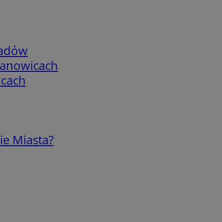
adów
mianowicach
icach
ie Miasta?