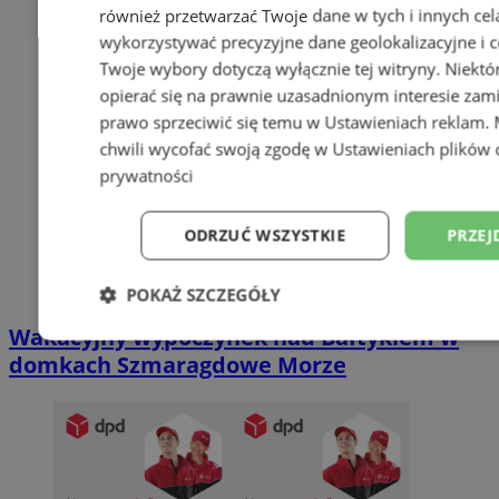
również przetwarzać Twoje dane w tych i innych cel
wykorzystywać precyzyjne dane geolokalizacyjne i c
Twoje wybory dotyczą wyłącznie tej witryny. Niekt
opierać się na prawnie uzasadnionym interesie zami
prawo sprzeciwić się temu w
Ustawieniach reklam
.
chwili wycofać swoją zgodę w
Ustawieniach plików 
prywatności
ODRZUĆ WSZYSTKIE
PRZEJ
POKAŻ SZCZEGÓŁY
Wakacyjny wypoczynek nad Bałtykiem w
Niezbędne
Wydajność
Targetowani
domkach Szmaragdowe Morze
Niesklasyfikowane