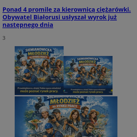
Ponad 4 promile za kierownicą ciężarówki.
Obywatel Białorusi usłyszał wyrok już
następnego dnia
3