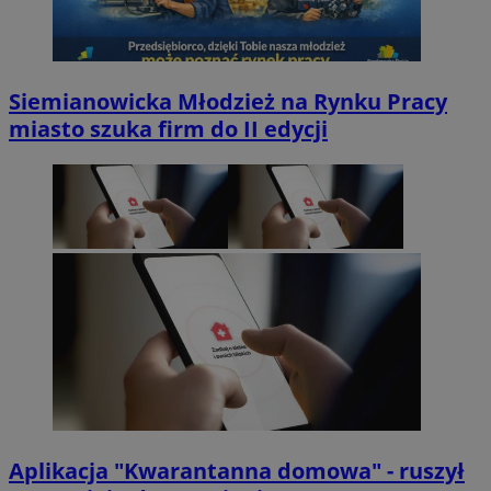
Siemianowicka Młodzież na Rynku Pracy
miasto szuka firm do II edycji
Aplikacja "Kwarantanna domowa" - ruszył