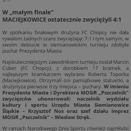
W „małym finale”
MACIEJKOWICE ostatecznie zwyciężyli 4:1
W spotkaniu finałowym drużyna FC Chopcy nie dała
rywalom żadnych szans zwyciężając 7:1 i tym samym, w
swoim debiucie w siemianowickim turnieju zdobyła
puchar Prezydenta Miasta.
Najskuteczniejszym zawodnikiem turnieju został Marcin
Cuber (FC Chopcy), z dorobkiem 17 bramek, a
najlepszym bramkarzem wybrano Roberta Toporka
(Maciejkowice). Otrzymali oni pamiątkowe statuetki, a
drużynyza pierwsze trzy miejsca – puchary.
W imieniu
Prezydenta Miasta i Dyrektora MOSiR „Pszczelnik”
zwycięzców uhonorowali: naczelnik wydziału
kultury i sportu Urzędu Miasta Siemianowice
Śląskie – Krzysztof Nos oraz szef działu imprez
MOSiR „Pszczelnik” – Wiesław Stręk.
W ramach Narodowego Dnia Sportu również najmłodsi