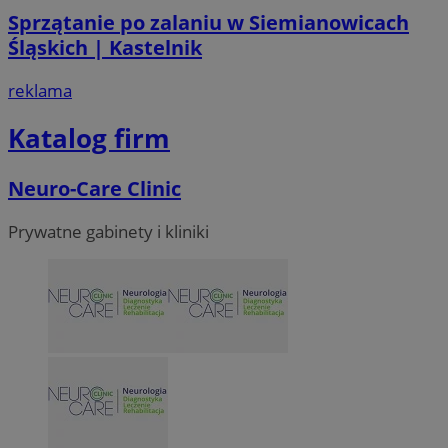
Sprzątanie po zalaniu w Siemianowicach
Śląskich | Kastelnik
VISITOR_PRIVACY_METADATA
5 miesi
YouTube
tygod
.youtube.com
reklama
Katalog firm
Neuro-Care Clinic
Prywatne gabinety i kliniki