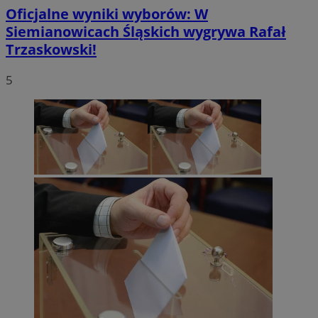
Oficjalne wyniki wyborów: W
Siemianowicach Śląskich wygrywa Rafał
Trzaskowski!
5