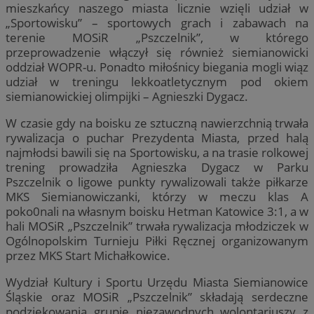
mieszkańcy naszego miasta licznie wzięli udział w
„Sportowisku” – sportowych grach i zabawach na
terenie MOSiR „Pszczelnik”, w którego
przeprowadzenie włączył się również siemianowicki
oddział WOPR-u. Ponadto miłośnicy biegania mogli wiąz
udział w treningu lekkoatletycznym pod okiem
siemianowickiej olimpijki – Agnieszki Dygacz.
W czasie gdy na boisku ze sztuczną nawierzchnią trwała
rywalizacja o puchar Prezydenta Miasta, przed halą
najmłodsi bawili się na Sportowisku, a na trasie rolkowej
trening prowadziła Agnieszka Dygacz w Parku
Pszczelnik o ligowe punkty rywalizowali także piłkarze
MKS Siemianowiczanki, którzy w meczu klas A
poko0nali na własnym boisku Hetman Katowice 3:1, a w
hali MOSiR „Pszczelnik” trwała rywalizacja młodziczek w
Ogólnopolskim Turnieju Piłki Ręcznej organizowanym
przez MKS Start Michałkowice.
Wydział Kultury i Sportu Urzędu Miasta Siemianowice
Śląskie oraz MOSiR „Pszczelnik” składają serdeczne
podziękowania grupie niezawodnych wolontariuszy z