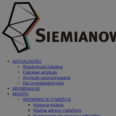
AKTUALNOŚCI
Wiadomości lokalne
Ciekawe artykuły
Artykuły sponsorowane
Dla przedsiębiorców
KRYMINALNE
MIASTO
INFORMACJE O MIEŚCIE
Historia miasta
Ważne adresy i telefony
Harmonogram wywozu odpadów