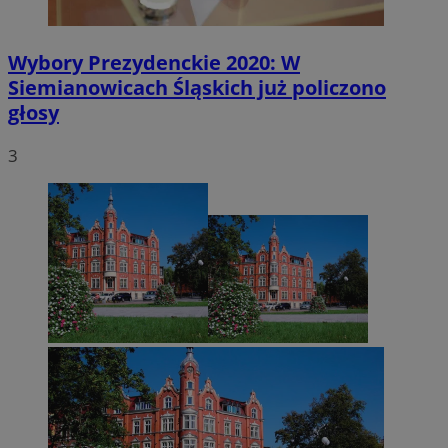
Wybory Prezydenckie 2020: W
Siemianowicach Śląskich już policzono
głosy
3