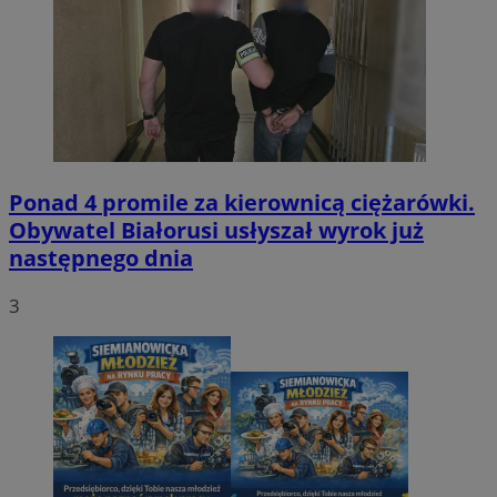
Ponad 4 promile za kierownicą ciężarówki.
Obywatel Białorusi usłyszał wyrok już
następnego dnia
3