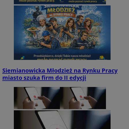
Siemianowicka Młodzież na Rynku Pracy
miasto szuka firm do II edycji