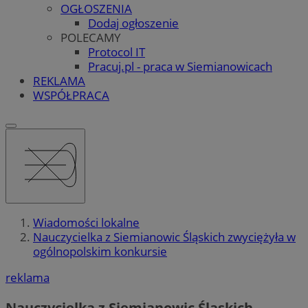
OGŁOSZENIA
Dodaj ogłoszenie
POLECAMY
Protocol IT
Pracuj.pl - praca w Siemianowicach
REKLAMA
WSPÓŁPRACA
Wiadomości lokalne
Nauczycielka z Siemianowic Śląskich zwyciężyła w
ogólnopolskim konkursie
reklama
Nauczycielka z Siemianowic Śląskich