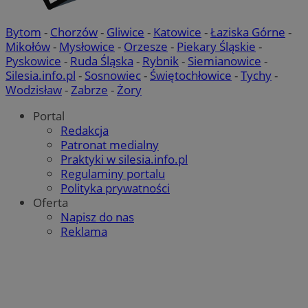
Bytom
-
Chorzów
-
Gliwice
-
Katowice
-
Łaziska Górne
-
Mikołów
-
Mysłowice
-
Orzesze
-
Piekary Śląskie
-
Pyskowice
-
Ruda Śląska
-
Rybnik
-
Siemianowice
-
Silesia.info.pl
-
Sosnowiec
-
Świętochłowice
-
Tychy
-
Wodzisław
-
Zabrze
-
Żory
Portal
Redakcja
Patronat medialny
Praktyki w silesia.info.pl
Regulaminy portalu
Polityka prywatności
Oferta
Napisz do nas
Reklama