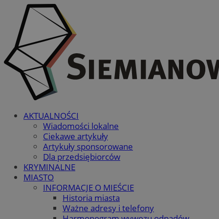
AKTUALNOŚCI
Wiadomości lokalne
Ciekawe artykuły
Artykuły sponsorowane
Dla przedsiębiorców
KRYMINALNE
MIASTO
INFORMACJE O MIEŚCIE
Historia miasta
Ważne adresy i telefony
Harmonogram wywozu odpadów