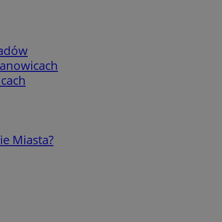
adów
mianowicach
icach
ie Miasta?