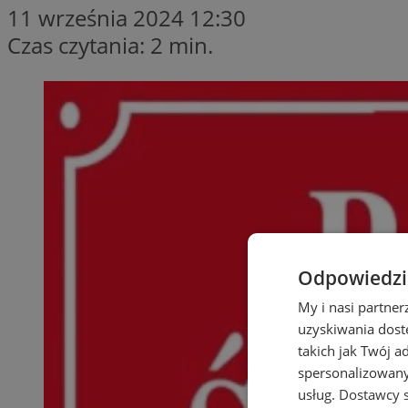
11 września 2024 12:30
Czas czytania: 2 min.
Odpowiedzia
My i nasi partne
uzyskiwania dost
takich jak Twój a
spersonalizowanyc
usług.
Dostawcy s