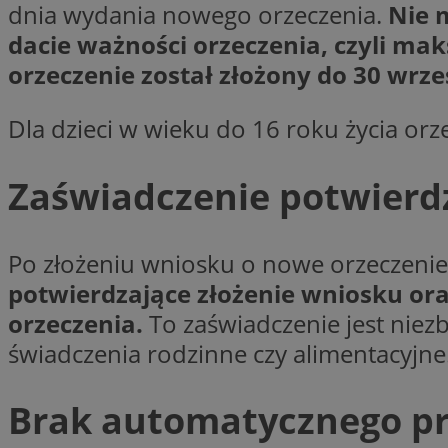
dnia wydania nowego orzeczenia.
Nie 
VISITOR_PRIVACY_
dacie ważności orzeczenia, czyli m
orzeczenie został złożony do 30 wrze
Dla dzieci w wieku do 16 roku życia or
li_gc
Zaświadczenie potwierd
Nazwa
Po złożeniu wniosku o nowe orzeczeni
Pro
Nazwa
Nazwa
Do
Nazwa
potwierdzające złożenie wniosku o
ustat_9rag8csgXg1
sa-user-id-v3
google_push
.bi
orzeczenia.
To zaświadczenie jest niez
mlcwc
uid
świadczenia rodzinne czy alimentacyjne
ustat_a6dz2pz0kl
__Secure-YNID
VP
Brak automatycznego pr
tuuid_lu
gid_CAESEHs54I33
__ktpct