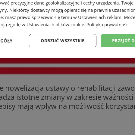
wać precyzyjne dane geolokalizacyjne i cechy urządzenia. Twoje
tryny. Niektórzy dostawcy mogą opierać się na prawnie uzasadnio
ie; masz prawo sprzeciwić się temu w
Ustawieniach reklam
. Może
woją zgodę w
Ustawieniach plików cookie
.
Polityka prywatności
EGÓŁY
ODRZUĆ WSZYSTKIE
PRZEJDŹ 
Wydajność
Targetowanie
Funkcjonalność
Ni
e nowelizacja ustawy o rehabilitacji zaw
za istotne zmiany w zakresie ważności 
ezbędne
Wydajność
Targetowanie
Funkcjonalność
Niesklasyfikow
pisy mają wpływ na możliwość korzystan
ie umożliwiają korzystanie z podstawowych funkcji strony internetowej, takich jak log
Bez niezbędnych plików cookie nie można prawidłowo korzystać ze strony internetowe
Okres
Provider
/
Domena
Opis
przechowywania