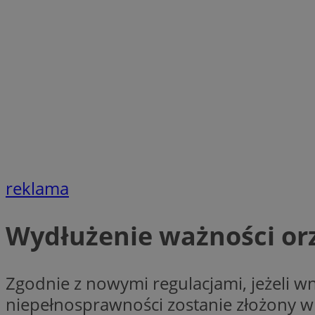
SessID
QeSessID
MvSessID
INGRESSCOOKIE
euds
__cf_bm
reklama
suid
Wydłużenie ważności or
CookieScriptConse
Zgodnie z nowymi regulacjami, jeżeli w
niepełnosprawności zostanie złożony w