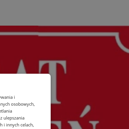
ywania i
danych osobowych,
etlania
az ulepszania
 i innych celach,