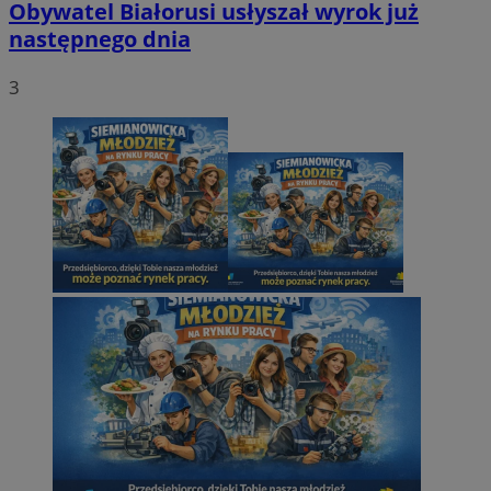
Obywatel Białorusi usłyszał wyrok już
następnego dnia
3