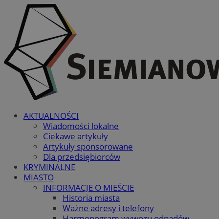
AKTUALNOŚCI
Wiadomości lokalne
Ciekawe artykuły
Artykuły sponsorowane
Dla przedsiębiorców
KRYMINALNE
MIASTO
INFORMACJE O MIEŚCIE
Historia miasta
Ważne adresy i telefony
Harmonogram wywozu odpadów