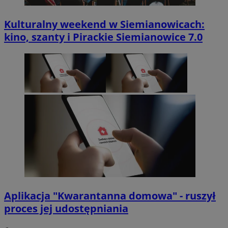
Kulturalny weekend w Siemianowicach:
kino, szanty i Pirackie Siemianowice 7.0
Aplikacja "Kwarantanna domowa" - ruszył
proces jej udostępniania