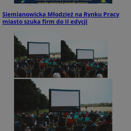
Siemianowicka Młodzież na Rynku Pracy
miasto szuka firm do II edycji