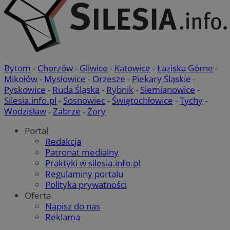
Bytom
-
Chorzów
-
Gliwice
-
Katowice
-
Łaziska Górne
-
Mikołów
-
Mysłowice
-
Orzesze
-
Piekary Śląskie
-
Pyskowice
-
Ruda Śląska
-
Rybnik
-
Siemianowice
-
Silesia.info.pl
-
Sosnowiec
-
Świętochłowice
-
Tychy
-
Wodzisław
-
Zabrze
-
Żory
Portal
Redakcja
Patronat medialny
Praktyki w silesia.info.pl
Regulaminy portalu
Polityka prywatności
Oferta
Napisz do nas
Reklama