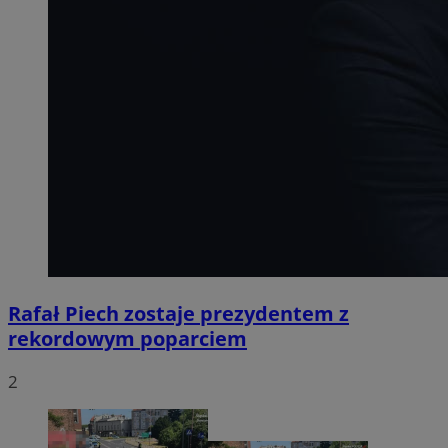
Rafał Piech zostaje prezydentem z
rekordowym poparciem
2