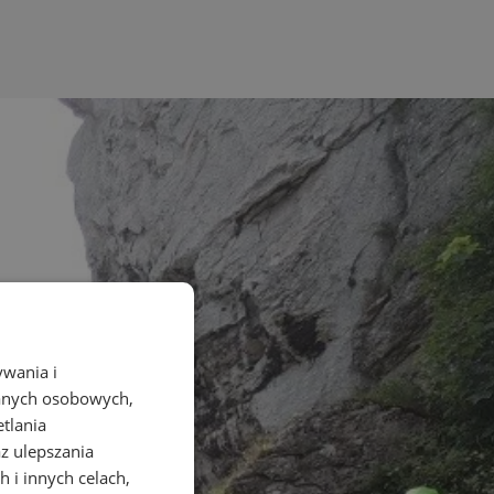
ywania i
danych osobowych,
etlania
az ulepszania
 i innych celach,