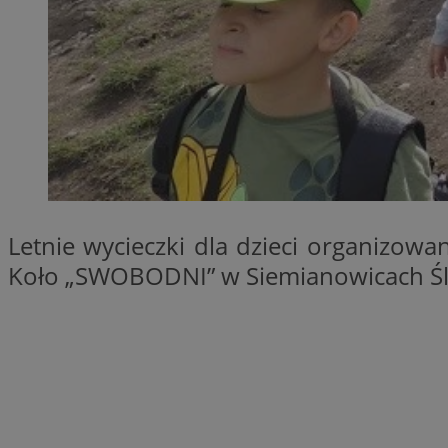
SessID
QeSessID
MvSessID
INGRESSCOOKIE
euds
Letnie wycieczki dla dzieci organizow
__cf_bm
Koło „SWOBODNI” w Siemianowicach Śląs
suid
CookieScriptConse