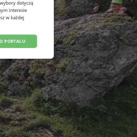
 wybory dotyczą
nym interesie
sz w każdej
DO PORTALU
esklasyfikowane
ane
owanie użytkownika i
j.