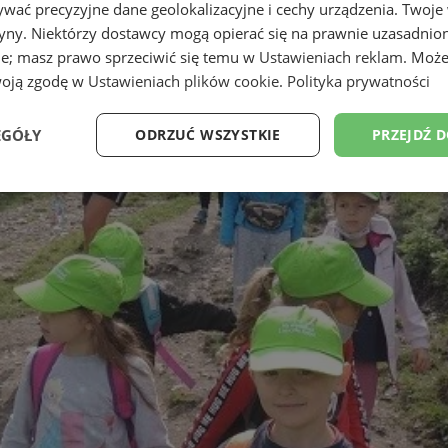
wać precyzyjne dane geolokalizacyjne i cechy urządzenia. Twoje
tryny. Niektórzy dostawcy mogą opierać się na prawnie uzasadnio
ie; masz prawo sprzeciwić się temu w
Ustawieniach reklam
. Może
woją zgodę w
Ustawieniach plików cookie
.
Polityka prywatności
EGÓŁY
ODRZUĆ WSZYSTKIE
PRZEJDŹ 
Wydajność
Targetowanie
Funkcjonalność
Ni
ezbędne
Wydajność
Targetowanie
Funkcjonalność
Niesklasyfikow
ie umożliwiają korzystanie z podstawowych funkcji strony internetowej, takich jak log
Bez niezbędnych plików cookie nie można prawidłowo korzystać ze strony internetowe
Okres
Provider
/
Domena
Opis
przechowywania