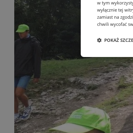
w tym wykorzysty
wyłącznie tej wi
zamiast na zgodz
chwili wycofać s
POKAŻ SZCZ
Niezbędne
Ni
Niezbędne pliki cook
zarządzanie kontem. 
Nazwa