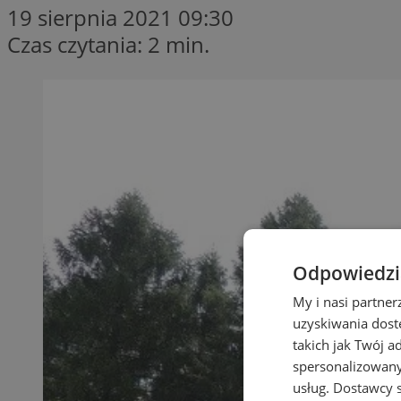
19 sierpnia 2021 09:30
Czas czytania: 2 min.
Odpowiedzia
My i nasi partne
uzyskiwania dost
takich jak Twój a
spersonalizowanyc
usług.
Dostawcy s