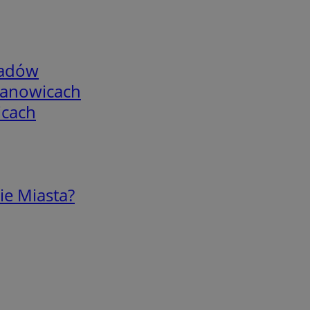
adów
mianowicach
icach
ie Miasta?