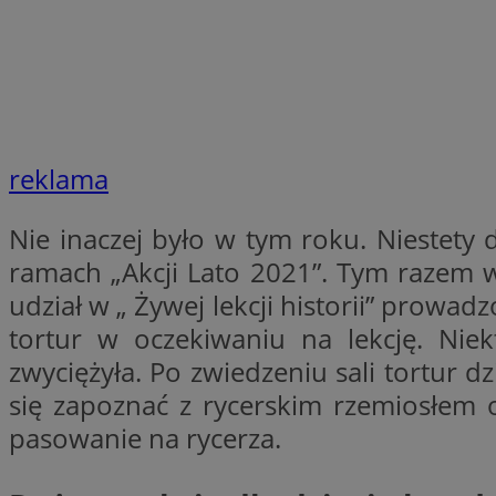
VISITOR_PRIVACY_
reklama
li_gc
Nie inaczej było w tym roku. Niestety d
ramach „Akcji Lato 2021”. Tym razem 
Nazwa
Pro
udział w „ Żywej lekcji historii” prowa
Nazwa
Nazwa
Do
Nazwa
ustat_9rag8csgXg1
tortur w oczekiwaniu na lekcję. Niek
sa-user-id-v3
google_push
.bi
mlcwc
uid
zwyciężyła. Po zwiedzeniu sali tortur d
ustat_a6dz2pz0kl
się zapoznać z rycerskim rzemiosłem o
__Secure-YNID
pasowanie na rycerza.
VP
tuuid_lu
gid_CAESEHs54I33
__ktpct