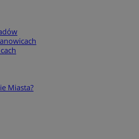
adów
mianowicach
icach
ie Miasta?