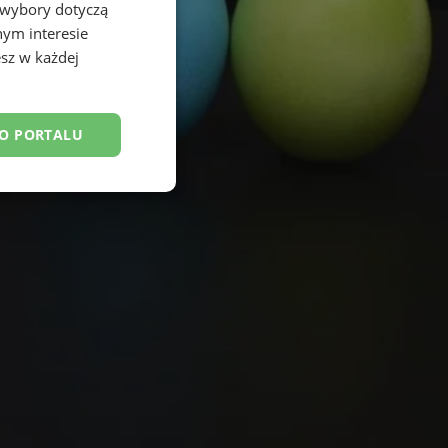
 wybory dotyczą
nym interesie
sz w każdej
DO PORTALU
esklasyfikowane
ane
owanie użytkownika i
j.