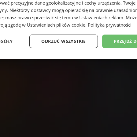
wać precyzyjne dane geolokalizacyjne i cechy urządzenia. Twoje
tryny. Niektórzy dostawcy mogą opierać się na prawnie uzasadnio
ie; masz prawo sprzeciwić się temu w
Ustawieniach reklam
. Może
woją zgodę w
Ustawieniach plików cookie
.
Polityka prywatności
EGÓŁY
ODRZUĆ WSZYSTKIE
PRZEJDŹ 
Wydajność
Targetowanie
Funkcjonalność
Ni
ezbędne
Wydajność
Targetowanie
Funkcjonalność
Niesklasyfikow
ie umożliwiają korzystanie z podstawowych funkcji strony internetowej, takich jak log
Bez niezbędnych plików cookie nie można prawidłowo korzystać ze strony internetowe
Okres
Provider
/
Domena
Opis
przechowywania