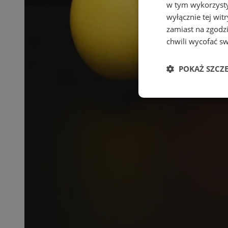
w tym wykorzysty
wyłącznie tej wi
zamiast na zgodz
chwili wycofać s
POKAŻ SZCZ
Niezbędne
Ni
Niezbędne pliki cook
zarządzanie kontem. 
Nazwa