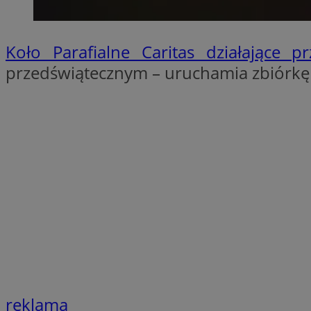
SessID
QeSessID
Koło Parafialne Caritas działające 
MvSessID
przedświątecznym – uruchamia zbiórkę
INGRESSCOOKIE
euds
__cf_bm
suid
CookieScriptConse
reklama