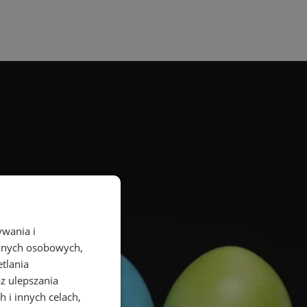
ywania i
danych osobowych,
etlania
az ulepszania
 i innych celach,