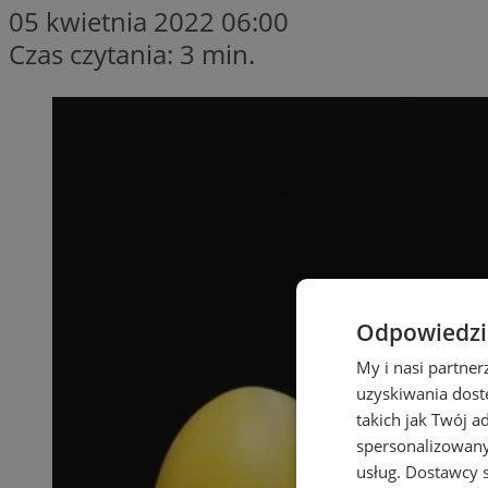
05 kwietnia 2022 06:00
Czas czytania: 3 min.
Odpowiedzia
My i nasi partne
uzyskiwania dost
takich jak Twój a
spersonalizowanyc
usług.
Dostawcy s