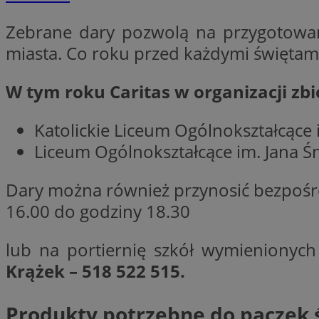
VISITOR_PRIVACY_
Zebrane dary pozwolą na przygotowan
miasta. Co roku przed każdymi świętami
W tym roku Caritas w organizacji zb
li_gc
Katolickie Liceum Ogólnokształcące
Liceum Ogólnokształcące im. Jana Ś
Nazwa
Dary można również przynosić bezpośre
Pro
Nazwa
Nazwa
Do
Nazwa
16.00 do godziny 18.30
ustat_9rag8csgXg1
sa-user-id-v3
google_push
.bi
mlcwc
uid
lub na portiernię szkół wymienionych
ustat_a6dz2pz0kl
Krążek – 518 522 515.
__Secure-YNID
VP
tuuid_lu
gid_CAESEHs54I33
Produkty potrzebne do paczek 
__ktpct