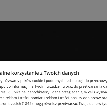
lne korzystanie z Twoich danych
rzy używamy plików cookie i podobnych technologii do przechow
ępu do informacji na Twoim urządzeniu oraz do przetwarzania 
dres IP, unikalne identyfikatory i dane przeglądania, w celu wyświ
h reklam i treści, pomiaru reklam i treści, analizy odbiorców or
tron trzecich (1845)
mogą również przetwarzać Twoje dane w tych