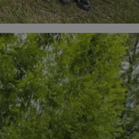
entyfikator sesji.
entyfikator sesji.
entyfikator sesji.
erów obsługuje
ekście
lu optymalizacji
 do przechowywania
niu do usług
e, czy użytkownik
enia lub reklamy.
niania ludzi i
trony internetowej,
e ważnych raportów
ryny internetowej.
 identyfikatora
rzez usługę Cookie-
preferencji
 na pliki cookie.
ookie Cookie-