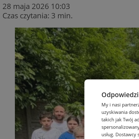
28 maja 2026 10:03
Czas czytania: 3 min.
Odpowiedzia
My i nasi partne
uzyskiwania dost
takich jak Twój a
spersonalizowanyc
usług.
Dostawcy s