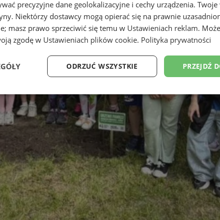
wać precyzyjne dane geolokalizacyjne i cechy urządzenia. Twoje
tryny. Niektórzy dostawcy mogą opierać się na prawnie uzasadnio
ie; masz prawo sprzeciwić się temu w
Ustawieniach reklam
. Może
woją zgodę w
Ustawieniach plików cookie
.
Polityka prywatności
EGÓŁY
ODRZUĆ WSZYSTKIE
PRZEJDŹ 
Wydajność
Targetowanie
Funkcjonalność
Ni
ezbędne
Wydajność
Targetowanie
Funkcjonalność
Niesklasyfikow
ie umożliwiają korzystanie z podstawowych funkcji strony internetowej, takich jak log
Bez niezbędnych plików cookie nie można prawidłowo korzystać ze strony internetowe
Okres
Provider
/
Domena
Opis
przechowywania