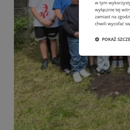
w tym wykorzysty
wyłącznie tej wi
zamiast na zgodz
chwili wycofać s
POKAŻ SZCZ
Niezbędne
Ni
Niezbędne pliki cook
zarządzanie kontem. 
Nazwa