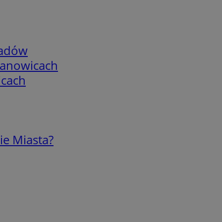
adów
mianowicach
icach
ie Miasta?