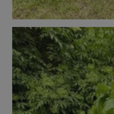
SessID
QeSessID
MvSessID
INGRESSCOOKIE
euds
__cf_bm
suid
CookieScriptConse