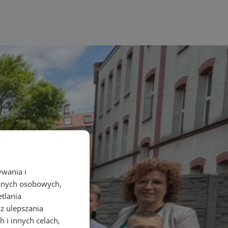
ywania i
danych osobowych,
etlania
az ulepszania
 i innych celach,