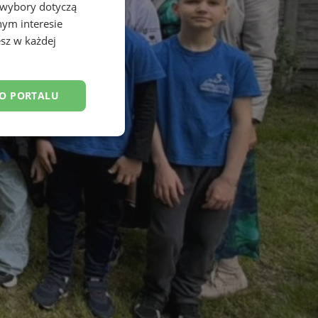
 wybory dotyczą
nym interesie
sz w każdej
DO PORTALU
esklasyfikowane
ane
owanie użytkownika i
j.