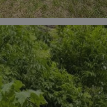
siemianowice.net.pl
1 rok
Ten plik cookie przechowuje id
siemianowice.net.pl
1 rok
Ten plik cookie przechowuje id
siemianowice.net.pl
1 rok
Ten plik cookie przechowuje id
Sesja
Rejestruje, który klaster serw
NGINX Inc.
gościa. Jest to używane w kont
bh.contextweb.com
równoważenia obciążenia w ce
doświadczenia użytkownika.
.rfihub.com
Sesja
Ten plik cookie jest używany
zgody użytkownika w odniesie
śledzenia. Zazwyczaj rejestruj
zdecydował się na usługi śledz
29 minut 58
Ten plik cookie służy do rozróż
Cloudflare Inc.
sekund
botów. Jest to korzystne dla s
.temu.com
ponieważ umożliwia tworzeni
na temat korzystania z jej wit
Google Privacy Policy
1 rok
Do przechowywania unikalnego
Simplifi Holdings
sesji.
Inc.
.simpli.fi
nt
4 tygodnie 2 dni
Ten plik cookie jest używany p
CookieScript
Script.com do zapamiętywania 
siemianowice.net.pl
dotyczących zgody użytkownika
Jest to konieczne, aby baner c
Script.com działał poprawnie.