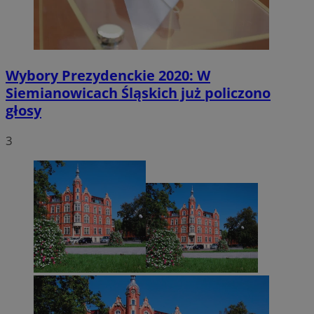
Wybory Prezydenckie 2020: W
Siemianowicach Śląskich już policzono
głosy
3