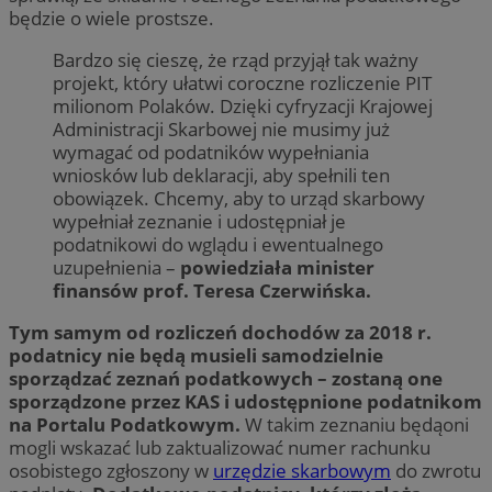
będzie o wiele prostsze.
Bardzo się cieszę, że rząd przyjął tak ważny
projekt, który ułatwi coroczne rozliczenie PIT
milionom Polaków. Dzięki cyfryzacji Krajowej
Administracji Skarbowej nie musimy już
wymagać od podatników wypełniania
wniosków lub deklaracji, aby spełnili ten
obowiązek. Chcemy, aby to urząd skarbowy
wypełniał zeznanie i udostępniał je
podatnikowi do wglądu i ewentualnego
uzupełnienia –
powiedziała minister
finansów prof. Teresa Czerwińska.
Tym samym od rozliczeń dochodów za 2018 r.
podatnicy nie będą musieli samodzielnie
sporządzać zeznań podatkowych – zostaną one
sporządzone przez KAS i udostępnione podatnikom
na Portalu Podatkowym.
W takim zeznaniu będąoni
mogli wskazać lub zaktualizować numer rachunku
osobistego zgłoszony w
urzędzie skarbowym
do zwrotu