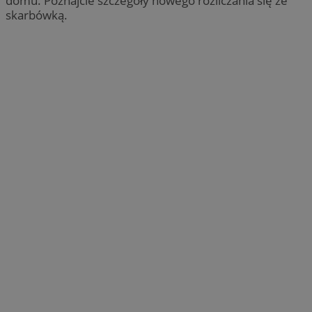
domu. Poznajcie szczegóły nowego rozliczania się ze
skarbówką.