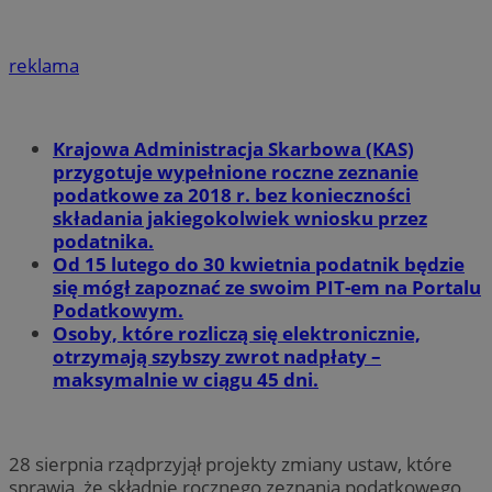
reklama
Krajowa Administracja Skarbowa (KAS)
przygotuje wypełnione roczne zeznanie
podatkowe za 2018 r. bez konieczności
składania jakiegokolwiek wniosku przez
podatnika.
Od 15 lutego do 30 kwietnia podatnik będzie
się mógł zapoznać ze swoim PIT-em na Portalu
Podatkowym.
Osoby, które rozliczą się elektronicznie,
otrzymają szybszy zwrot nadpłaty –
maksymalnie w ciągu 45 dni.
28 sierpnia rządprzyjął projekty zmiany ustaw, które
sprawią, że składnie rocznego zeznania podatkowego