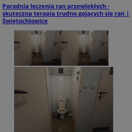
Poradnia leczenia ran przewlekłych -
skuteczna terapia trudno gojących się ran |
Świętochłowice