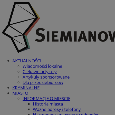
AKTUALNOŚCI
Wiadomości lokalne
Ciekawe artykuły
Artykuły sponsorowane
Dla przedsiębiorców
KRYMINALNE
MIASTO
INFORMACJE O MIEŚCIE
Historia miasta
Ważne adresy i telefony
Harmonogram wywozu odpadów