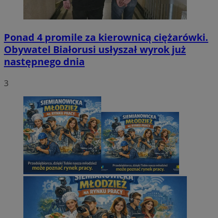
Ponad 4 promile za kierownicą ciężarówki.
Obywatel Białorusi usłyszał wyrok już
następnego dnia
3