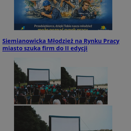
Siemianowicka Młodzież na Rynku Pracy
miasto szuka firm do II edycji