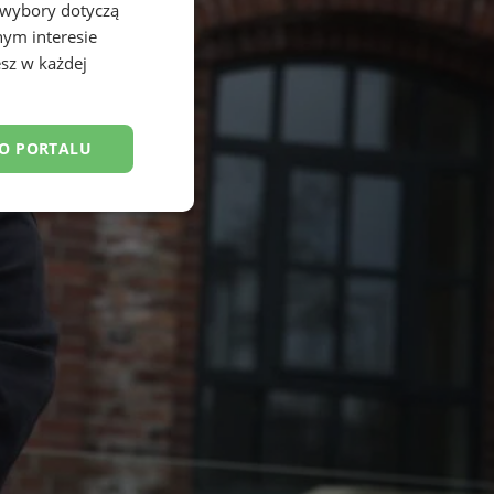
 wybory dotyczą
nym interesie
sz w każdej
DO PORTALU
esklasyfikowane
ane
owanie użytkownika i
j.