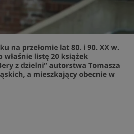
entyfikator sesji.
entyfikator sesji.
entyfikator sesji.
erów obsługuje
ekście
lu optymalizacji
 na przełomie lat 80. i 90. XX w.
 do przechowywania
 właśnie listę 20 książek
niu do usług
e, czy użytkownik
Bery z dzielni” autorstwa Tomasza
enia lub reklamy.
ąskich, a mieszkający obecnie w
niania ludzi i
trony internetowej,
e ważnych raportów
ryny internetowej.
 identyfikatora
rzez usługę Cookie-
preferencji
 na pliki cookie.
ookie Cookie-