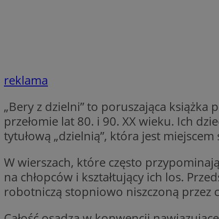
VISITOR_PRIVACY_
li_gc
reklama
„Bery z dzielni” to poruszająca książk
przełomie lat 80. i 90. XX wieku. Ich d
Nazwa
Pro
Nazwa
Nazwa
tytułową „dzielnią”, która jest miejsc
Do
Nazwa
ustat_9rag8csgXg1
sa-user-id-v3
google_push
.bi
mlcwc
uid
W wierszach, które często przypominaj
ustat_a6dz2pz0kl
na chłopców i kształtujący ich los. Prz
__Secure-YNID
robotniczą stopniowo niszczoną przez cza
VP
tuuid_lu
gid_CAESEHs54I33
Całość osadza w konwencji nawiązującej d
__ktpct