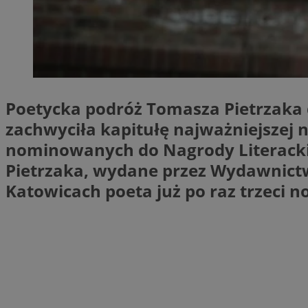
SessID
QeSessID
MvSessID
INGRESSCOOKIE
Poetycka podróż Tomasza Pietrzaka d
euds
zachwyciła kapitułę najważniejszej n
nominowanych do Nagrody Literackiej
Pietrzaka, wydane przez Wydawnictw
__cf_bm
Katowicach poeta już po raz trzeci 
suid
CookieScriptConse