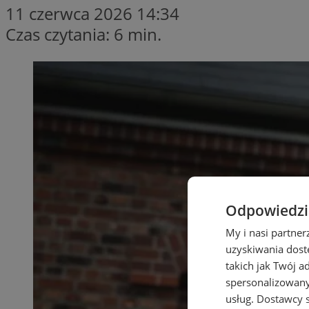
11 czerwca 2026 14:34
Czas czytania: 6 min.
Odpowiedzia
My i nasi partne
uzyskiwania dost
takich jak Twój a
spersonalizowanyc
usług.
Dostawcy s