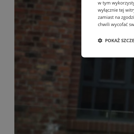
w tym wykorzysty
wyłącznie tej wi
zamiast na zgodz
chwili wycofać s
POKAŻ SZCZ
Niezbędne
Ni
Niezbędne pliki cook
zarządzanie kontem. 
Nazwa