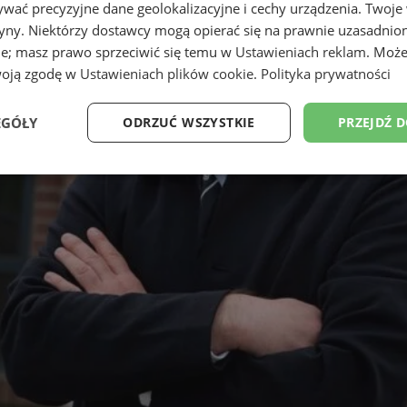
wać precyzyjne dane geolokalizacyjne i cechy urządzenia. Twoje
tryny. Niektórzy dostawcy mogą opierać się na prawnie uzasadnio
ie; masz prawo sprzeciwić się temu w
Ustawieniach reklam
. Może
woją zgodę w
Ustawieniach plików cookie
.
Polityka prywatności
EGÓŁY
ODRZUĆ WSZYSTKIE
PRZEJDŹ 
Wydajność
Targetowanie
Funkcjonalność
Ni
ezbędne
Wydajność
Targetowanie
Funkcjonalność
Niesklasyfikow
ie umożliwiają korzystanie z podstawowych funkcji strony internetowej, takich jak log
Bez niezbędnych plików cookie nie można prawidłowo korzystać ze strony internetowe
Okres
Provider
/
Domena
Opis
przechowywania