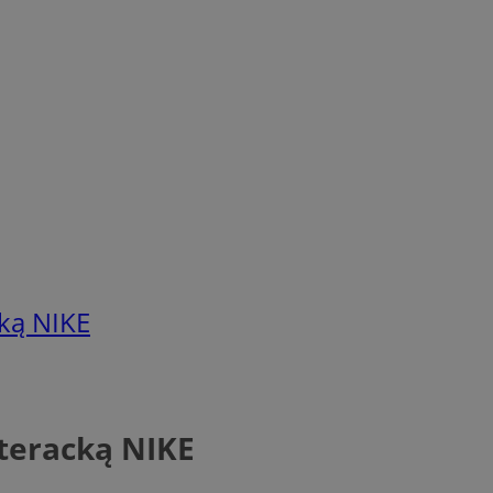
cką NIKE
iteracką NIKE