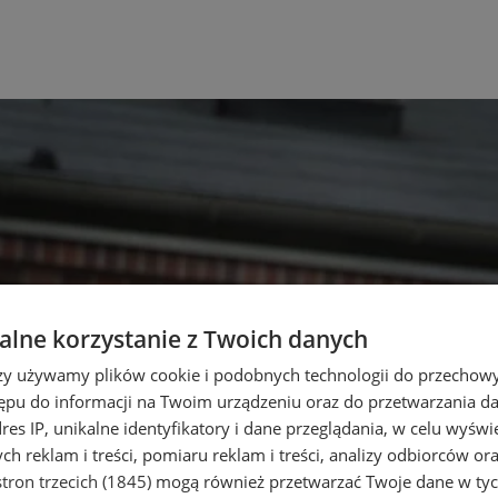
lne korzystanie z Twoich danych
rzy używamy plików cookie i podobnych technologii do przechow
ępu do informacji na Twoim urządzeniu oraz do przetwarzania 
dres IP, unikalne identyfikatory i dane przeglądania, w celu wyświ
h reklam i treści, pomiaru reklam i treści, analizy odbiorców or
tron trzecich (1845)
mogą również przetwarzać Twoje dane w tych