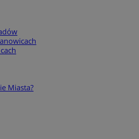
adów
mianowicach
icach
ie Miasta?