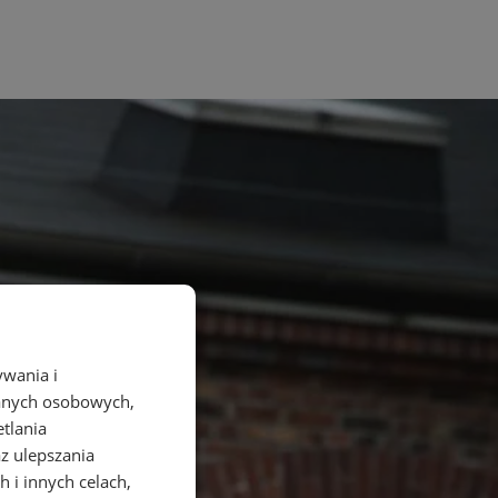
ywania i
danych osobowych,
etlania
az ulepszania
 i innych celach,