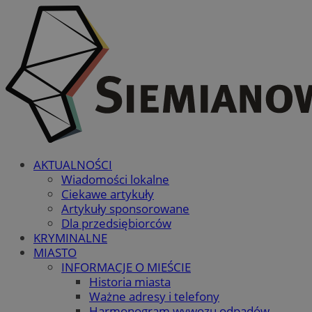
AKTUALNOŚCI
Wiadomości lokalne
Ciekawe artykuły
Artykuły sponsorowane
Dla przedsiębiorców
KRYMINALNE
MIASTO
INFORMACJE O MIEŚCIE
Historia miasta
Ważne adresy i telefony
Harmonogram wywozu odpadów