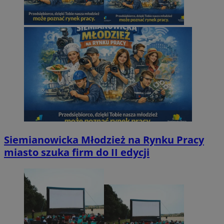
Siemianowicka Młodzież na Rynku Pracy
miasto szuka firm do II edycji