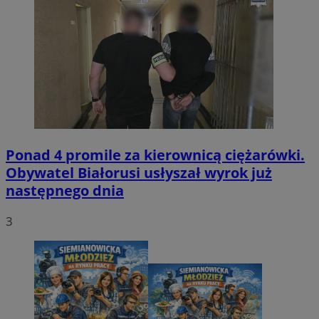
Ponad 4 promile za kierownicą ciężarówki.
Obywatel Białorusi usłyszał wyrok już
następnego dnia
3