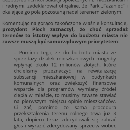
i radnymi, zadeklarował oficjalnie, że Park „Fazaniec” i
okalające go pola pozostaną nadal terenem zielonym.
Komentując na gorąco zakończone właśnie konsultacje,
prezydent Piech zaznaczył, że choć sprzedaż
terenów to istotny wpływ do budżetu miasta nie
zawsze muszą być samorządowym priorytetem
:
– Pomimo tego, że do budżetu miasta ze
sprzedaży działek mieszkaniowych mogłoby
wpłynąć około 12 milionów złotych, które
chcieliśmy przeznaczyć na rewitalizację
substancji mieszkaniowej w budynkach
komunalnych oraz zwiększyć finansowe
wsparcie dla programów wymiany źródeł
ciepła w mieście, to musimy zawsze stawiać
na pierwszym miejscu opinię mieszkańców.
Ci zaś, pomimo że sama procedura
przekształcenia terenu rolnego trwa już 3
lata, dopiero teraz zdecydowali się zabrać
głos i wyrazić zdecydowany sprzeciw wobec