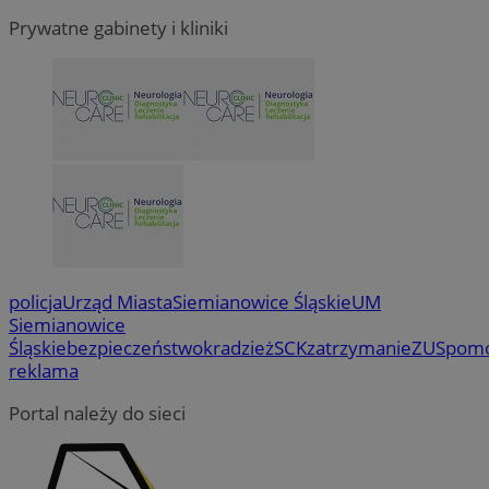
Prywatne gabinety i kliniki
policja
Urząd Miasta
Siemianowice Śląskie
UM
Siemianowice
Śląskie
bezpieczeństwo
kradzież
SCK
zatrzymanie
ZUS
pom
reklama
Portal należy do sieci