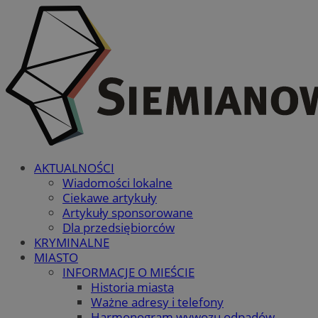
AKTUALNOŚCI
Wiadomości lokalne
Ciekawe artykuły
Artykuły sponsorowane
Dla przedsiębiorców
KRYMINALNE
MIASTO
INFORMACJE O MIEŚCIE
Historia miasta
Ważne adresy i telefony
Harmonogram wywozu odpadów