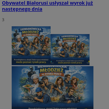
Obywatel Białorusi usłyszał wyrok już
następnego dnia
3