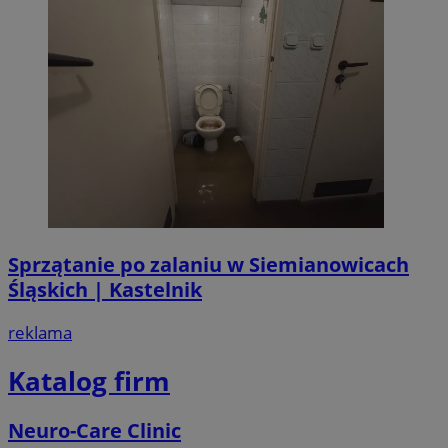
Sprzątanie po zalaniu w Siemianowicach
Śląskich | Kastelnik
reklama
Katalog firm
Neuro-Care Clinic