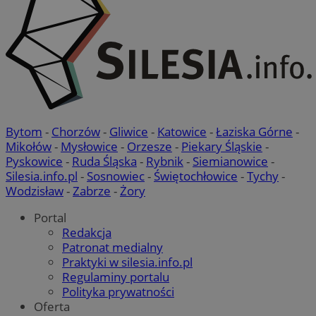
Bytom
-
Chorzów
-
Gliwice
-
Katowice
-
Łaziska Górne
-
Mikołów
-
Mysłowice
-
Orzesze
-
Piekary Śląskie
-
Pyskowice
-
Ruda Śląska
-
Rybnik
-
Siemianowice
-
Silesia.info.pl
-
Sosnowiec
-
Świętochłowice
-
Tychy
-
Wodzisław
-
Zabrze
-
Żory
Portal
Redakcja
Patronat medialny
Praktyki w silesia.info.pl
Regulaminy portalu
Polityka prywatności
Oferta