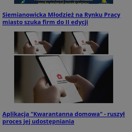
Siemianowicka Młodzież na Rynku Pracy
miasto szuka firm do II edycji
Aplikacja "Kwarantanna domowa" - ruszył
proces jej udostępniania