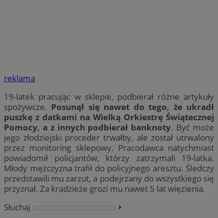
reklama
19-latek pracując w sklepie, podbierał różne artykuły
spożywcze.
Posunął się nawet do tego, że ukradł
puszkę z datkami na Wielką Orkiestrę Świątecznej
Pomocy, a z innych podbierał banknoty
. Być może
jego złodziejski proceder trwałby, ale został utrwalony
przez monitoring sklepowy. Pracodawca natychmiast
powiadomił policjantów, którzy zatrzymali 19-latka.
Młody mężczyzna trafił do policyjnego aresztu. Śledczy
przedstawili mu zarzut, a podejrzany do wszystkiego się
przyznał. Za kradzieże grozi mu nawet 5 lat więzienia.
Słuchaj
⏵︎