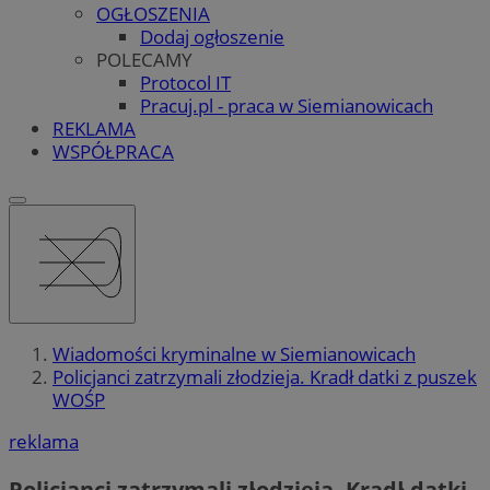
OGŁOSZENIA
Dodaj ogłoszenie
POLECAMY
Protocol IT
Pracuj.pl - praca w Siemianowicach
REKLAMA
WSPÓŁPRACA
Wiadomości kryminalne w Siemianowicach
Policjanci zatrzymali złodzieja. Kradł datki z puszek
WOŚP
reklama
Policjanci zatrzymali złodzieja. Kradł datki