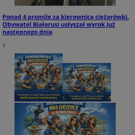
Ponad 4 promile za kierownicą ciężarówki.
Obywatel Białorusi usłyszał wyrok już
następnego dnia
3