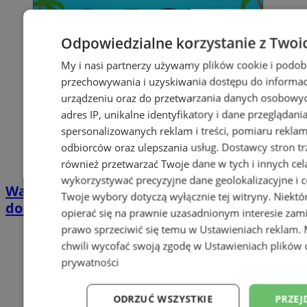
Odpowiedzialne korzystanie z Twoi
My i nasi partnerzy używamy plików cookie i podob
przechowywania i uzyskiwania dostępu do informac
urządzeniu oraz do przetwarzania danych osobowych
adres IP, unikalne identyfikatory i dane przeglądani
spersonalizowanych reklam i treści, pomiaru reklam i
odbiorców oraz ulepszania usług.
Dostawcy stron tr
również przetwarzać Twoje dane w tych i innych cel
wykorzystywać precyzyjne dane geolokalizacyjne i c
Wakacyjny wypoczynek nad Bałtykiem w
Twoje wybory dotyczą wyłącznie tej witryny. Niekt
domkach Szmaragdowe Morze
opierać się na prawnie uzasadnionym interesie zami
prawo sprzeciwić się temu w
Ustawieniach reklam
.
chwili wycofać swoją zgodę w
Ustawieniach plików 
prywatności
ODRZUĆ WSZYSTKIE
PRZEJ