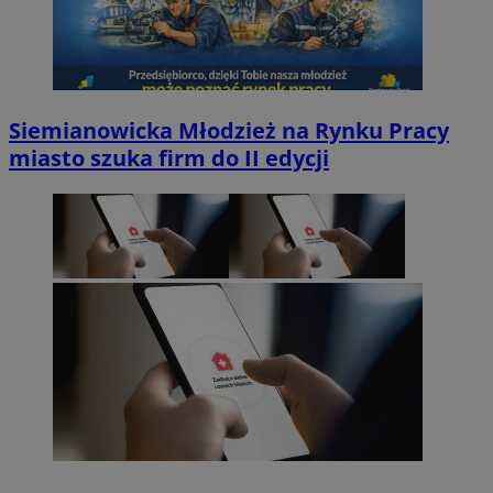
Siemianowicka Młodzież na Rynku Pracy
miasto szuka firm do II edycji