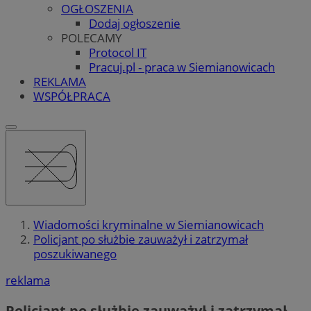
OGŁOSZENIA
Dodaj ogłoszenie
POLECAMY
Protocol IT
Pracuj.pl - praca w Siemianowicach
REKLAMA
WSPÓŁPRACA
Wiadomości kryminalne w Siemianowicach
Policjant po służbie zauważył i zatrzymał
poszukiwanego
reklama
Policjant po służbie zauważył i zatrzymał