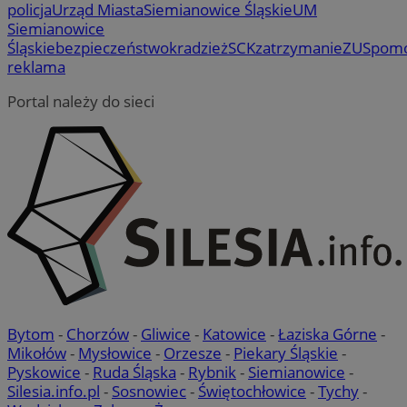
policja
Urząd Miasta
Siemianowice Śląskie
UM
Siemianowice
Śląskie
bezpieczeństwo
kradzież
SCK
zatrzymanie
ZUS
pom
reklama
Portal należy do sieci
li_gc
5 miesi
LinkedIn
tygod
Corporation
.linkedin.com
Bytom
-
Chorzów
-
Gliwice
-
Katowice
-
Łaziska Górne
-
Mikołów
-
Mysłowice
-
Orzesze
-
Piekary Śląskie
-
Pyskowice
-
Ruda Śląska
-
Rybnik
-
Siemianowice
-
Silesia.info.pl
-
Sosnowiec
-
Świętochłowice
-
Tychy
-