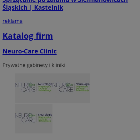
Śląskich | Kastelnik
CookieScriptConsent
4 tygodni
CookieScript
siemianowice.net.pl
reklama
Katalog firm
Neuro-Care Clinic
Prywatne gabinety i kliniki
VISITOR_PRIVACY_METADATA
5 miesi
YouTube
tygod
.youtube.com