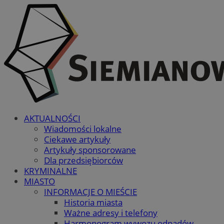
AKTUALNOŚCI
Wiadomości lokalne
Ciekawe artykuły
Artykuły sponsorowane
Dla przedsiębiorców
KRYMINALNE
MIASTO
INFORMACJE O MIEŚCIE
Historia miasta
Ważne adresy i telefony
Harmonogram wywozu odpadów