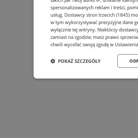
takich jak Twój adres IP, unikalne identy
spersonalizowanych reklam i treści, pomi
usług.
Dostawcy stron trzecich (1845)
mog
w tym wykorzystywać precyzyjne dane geo
wyłącznie tej witryny. Niektórzy dostaw
zamiast na zgodzie; masz prawo sprzeci
chwili wycofać swoją zgodę w
Ustawienia
POKAŻ SZCZEGÓŁY
ODR
Niezbędne
Wydajność
Niezbędne
Wydajność
T
Niezbędne pliki cookie umożliwiają korzystanie z po