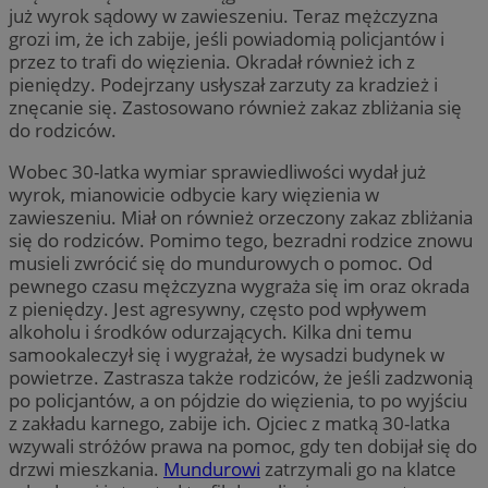
już wyrok sądowy w zawieszeniu. Teraz mężczyzna
grozi im, że ich zabije, jeśli powiadomią policjantów i
przez to trafi do więzienia. Okradał również ich z
pieniędzy. Podejrzany usłyszał zarzuty za kradzież i
znęcanie się. Zastosowano również zakaz zbliżania się
do rodziców.
Wobec 30-latka wymiar sprawiedliwości wydał już
wyrok, mianowicie odbycie kary więzienia w
zawieszeniu. Miał on również orzeczony zakaz zbliżania
się do rodziców. Pomimo tego, bezradni rodzice znowu
musieli zwrócić się do mundurowych o pomoc. Od
pewnego czasu mężczyzna wygraża się im oraz okrada
z pieniędzy. Jest agresywny, często pod wpływem
alkoholu i środków odurzających. Kilka dni temu
samookaleczył się i wygrażał, że wysadzi budynek w
powietrze. Zastrasza także rodziców, że jeśli zadzwonią
po policjantów, a on pójdzie do więzienia, to po wyjściu
z zakładu karnego, zabije ich. Ojciec z matką 30-latka
wzywali stróżów prawa na pomoc, gdy ten dobijał się do
drzwi mieszkania.
Mundurowi
zatrzymali go na klatce