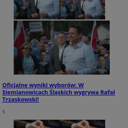
Oficjalne wyniki wyborów: W
Siemianowicach Śląskich wygrywa Rafał
Trzaskowski!
5