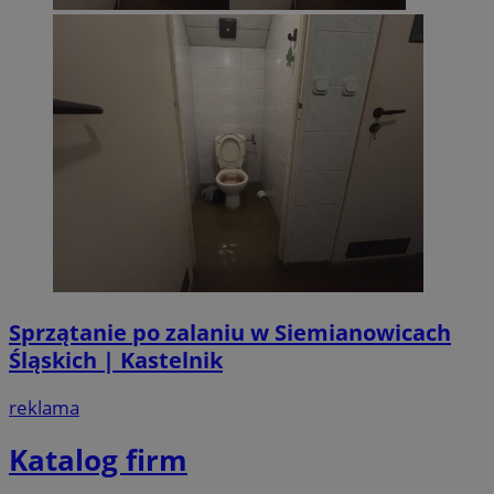
Sprzątanie po zalaniu w Siemianowicach
Śląskich | Kastelnik
reklama
Katalog firm