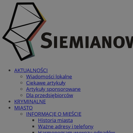
AKTUALNOŚCI
Wiadomości lokalne
Ciekawe artykuły
Artykuły sponsorowane
Dla przedsiębiorców
KRYMINALNE
MIASTO
INFORMACJE O MIEŚCIE
Historia miasta
Ważne adresy i telefony
Harmonogram wywozu odpadów