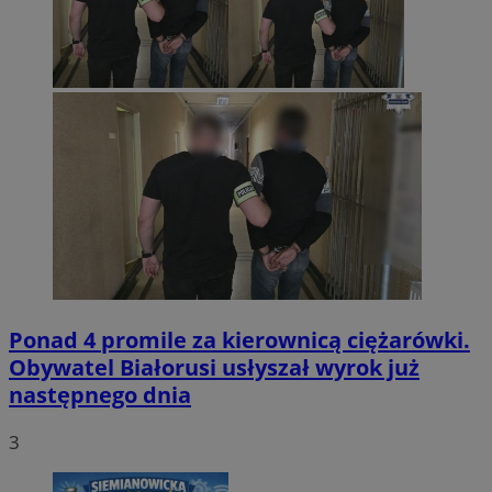
Ponad 4 promile za kierownicą ciężarówki.
Obywatel Białorusi usłyszał wyrok już
następnego dnia
3