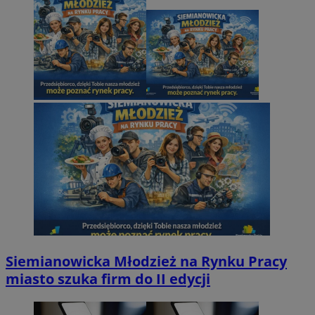
Siemianowicka Młodzież na Rynku Pracy
miasto szuka firm do II edycji