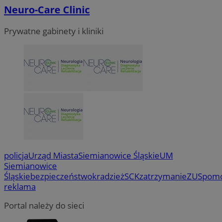
Neuro-Care Clinic
Prywatne gabinety i kliniki
policja
Urząd Miasta
Siemianowice Śląskie
UM
Siemianowice
Śląskie
bezpieczeństwo
kradzież
SCK
zatrzymanie
ZUS
pom
reklama
Portal należy do sieci