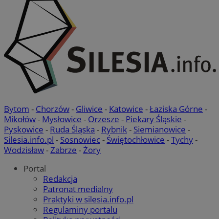
Bytom
-
Chorzów
-
Gliwice
-
Katowice
-
Łaziska Górne
-
Mikołów
-
Mysłowice
-
Orzesze
-
Piekary Śląskie
-
Pyskowice
-
Ruda Śląska
-
Rybnik
-
Siemianowice
-
Silesia.info.pl
-
Sosnowiec
-
Świętochłowice
-
Tychy
-
Wodzisław
-
Zabrze
-
Żory
Portal
Redakcja
Patronat medialny
Praktyki w silesia.info.pl
Regulaminy portalu