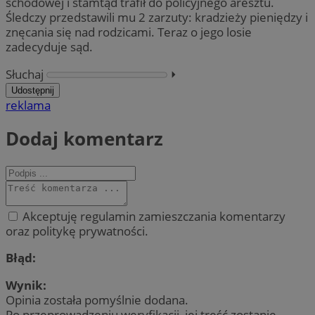
schodowej i stamtąd trafił do policyjnego aresztu.
Śledczy przedstawili mu 2 zarzuty: kradzieży pieniędzy i
znęcania się nad rodzicami. Teraz o jego losie
zadecyduje sąd.
Słuchaj
⏵︎
Udostępnij
reklama
Dodaj komentarz
Akceptuję regulamin zamieszczania komentarzy
oraz politykę prywatności.
Błąd:
Wynik:
Opinia została pomyślnie dodana.
Po przeprowadzeniu weryfikacji, jej treść zostanie