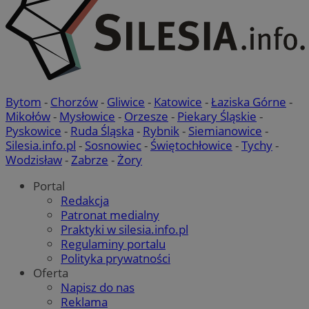
Bytom
-
Chorzów
-
Gliwice
-
Katowice
-
Łaziska Górne
-
Mikołów
-
Mysłowice
-
Orzesze
-
Piekary Śląskie
-
Pyskowice
-
Ruda Śląska
-
Rybnik
-
Siemianowice
-
Silesia.info.pl
-
Sosnowiec
-
Świętochłowice
-
Tychy
-
Wodzisław
-
Zabrze
-
Żory
Portal
Redakcja
Patronat medialny
Praktyki w silesia.info.pl
Regulaminy portalu
Polityka prywatności
Oferta
Napisz do nas
Reklama