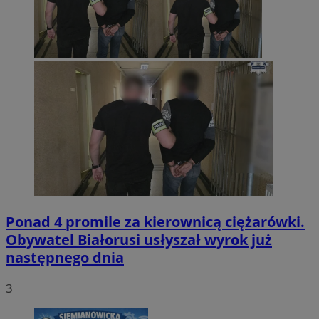
Ponad 4 promile za kierownicą ciężarówki.
Obywatel Białorusi usłyszał wyrok już
następnego dnia
3