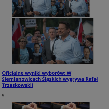
Oficjalne wyniki wyborów: W
Siemianowicach Śląskich wygrywa Rafał
Trzaskowski!
5