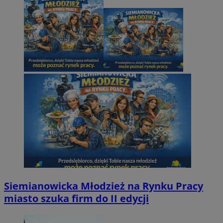
Siemianowicka Młodzież na Rynku Pracy
miasto szuka firm do II edycji