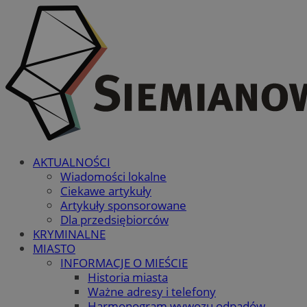
AKTUALNOŚCI
Wiadomości lokalne
Ciekawe artykuły
Artykuły sponsorowane
Dla przedsiębiorców
KRYMINALNE
MIASTO
INFORMACJE O MIEŚCIE
Historia miasta
Ważne adresy i telefony
Harmonogram wywozu odpadów