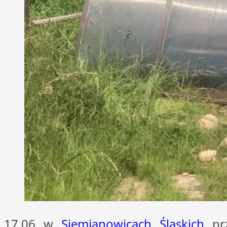
17.06 w
Siemianowicach Śląskich
prz