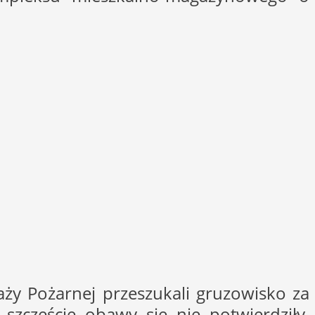
aży Pożarnej przeszukali gruzowisko za
szczęście obawy się nie potwierdziły.