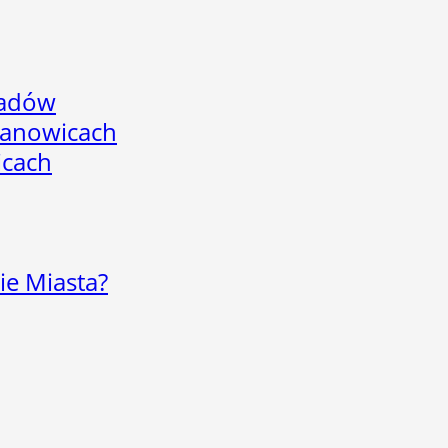
adów
mianowicach
icach
ie Miasta?