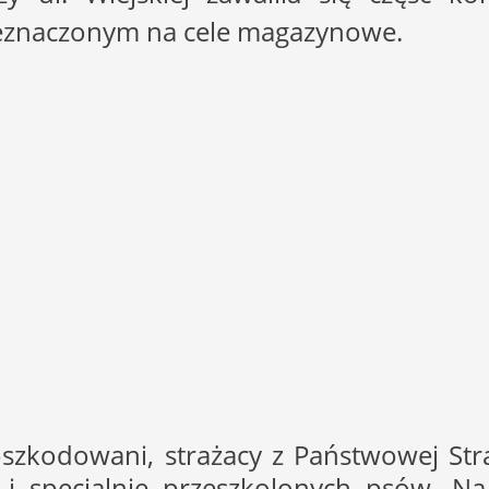
znaczonym na cele magazynowe.
poszkodowani, strażacy z Państwowej Str
 i specjalnie przeszkolonych psów. Na 