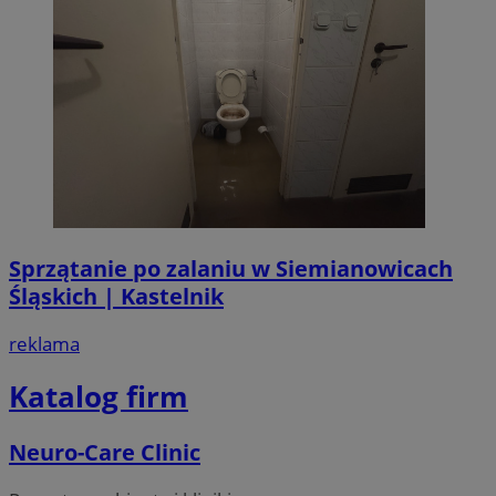
Sprzątanie po zalaniu w Siemianowicach
Śląskich | Kastelnik
reklama
Katalog firm
Neuro-Care Clinic