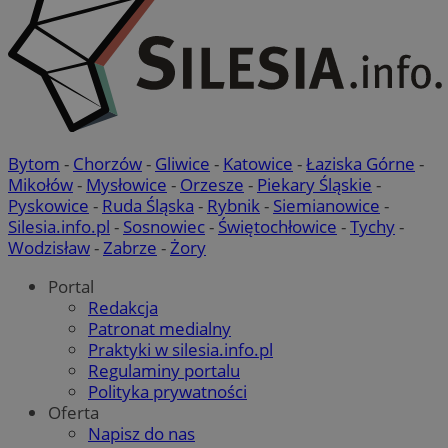
Bytom
-
Chorzów
-
Gliwice
-
Katowice
-
Łaziska Górne
-
Mikołów
-
Mysłowice
-
Orzesze
-
Piekary Śląskie
-
Pyskowice
-
Ruda Śląska
-
Rybnik
-
Siemianowice
-
Silesia.info.pl
-
Sosnowiec
-
Świętochłowice
-
Tychy
-
Wodzisław
-
Zabrze
-
Żory
Portal
Redakcja
Patronat medialny
Praktyki w silesia.info.pl
Regulaminy portalu
Polityka prywatności
Oferta
Napisz do nas