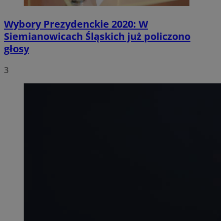
Wybory Prezydenckie 2020: W
Siemianowicach Śląskich już policzono
głosy
3