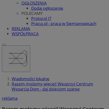
OGŁOSZENIA
Dodaj ogłoszenie
POLECAMY
Protocol IT
Pracuj.pl - praca w Siemianowicach
REKLAMA
WSPÓŁPRACA
Wiadomości lokalne
Razem możemy więcej! Wesprzyj Centrum
Wsparcia Dom - daj dzieciom szansę
reklama
Razem możemy więcej! Wesprzyj Centrum