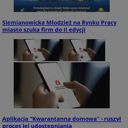
Siemianowicka Młodzież na Rynku Pracy
miasto szuka firm do II edycji
Aplikacja "Kwarantanna domowa" - ruszył
proces jej udostępniania