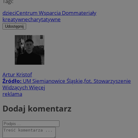
Tagi:
dzieci
Centrum Wsparcia Dom
materiały
kreatywne
charytatywne
Udostępnij
Artur Kristof
Źródło:
UM Siemianowice Śląskie,fot. Stowarzyszenie
Widzących Więcej
reklama
Dodaj komentarz