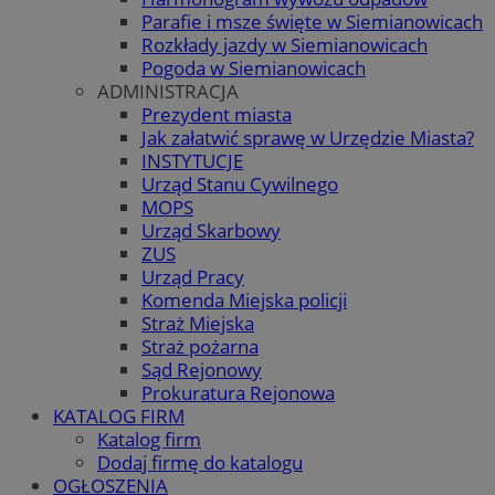
Parafie i msze święte w Siemianowicach
Rozkłady jazdy w Siemianowicach
Pogoda w Siemianowicach
ADMINISTRACJA
Prezydent miasta
Jak załatwić sprawę w Urzędzie Miasta?
INSTYTUCJE
Urząd Stanu Cywilnego
MOPS
Urząd Skarbowy
ZUS
Urząd Pracy
Komenda Miejska policji
Straż Miejska
Straż pożarna
Sąd Rejonowy
Prokuratura Rejonowa
KATALOG FIRM
Katalog firm
Dodaj firmę do katalogu
OGŁOSZENIA