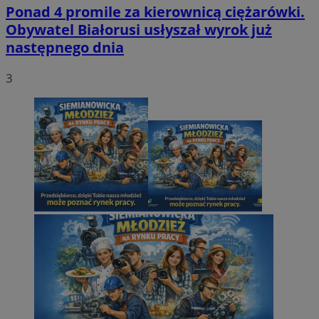
Ponad 4 promile za kierownicą ciężarówki.
Obywatel Białorusi usłyszał wyrok już
następnego dnia
3