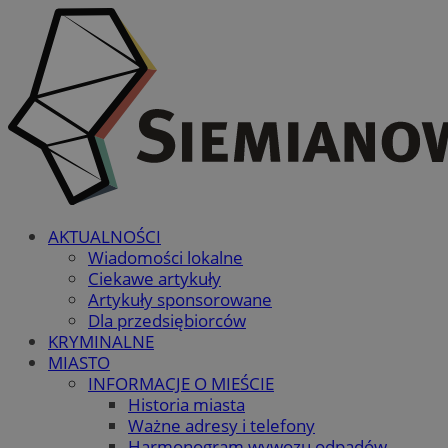
AKTUALNOŚCI
Wiadomości lokalne
Ciekawe artykuły
Artykuły sponsorowane
Dla przedsiębiorców
KRYMINALNE
MIASTO
INFORMACJE O MIEŚCIE
Historia miasta
Ważne adresy i telefony
Harmonogram wywozu odpadów