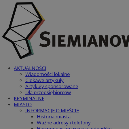
AKTUALNOŚCI
Wiadomości lokalne
Ciekawe artykuły
Artykuły sponsorowane
Dla przedsiębiorców
KRYMINALNE
MIASTO
INFORMACJE O MIEŚCIE
Historia miasta
Ważne adresy i telefony
Harmonogram wywozu odpadów