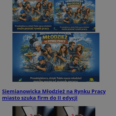
Siemianowicka Młodzież na Rynku Pracy
miasto szuka firm do II edycji