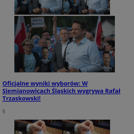
Oficjalne wyniki wyborów: W
Siemianowicach Śląskich wygrywa Rafał
Trzaskowski!
5