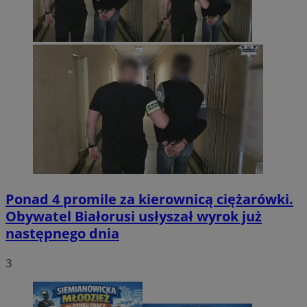
Ponad 4 promile za kierownicą ciężarówki.
Obywatel Białorusi usłyszał wyrok już
następnego dnia
3