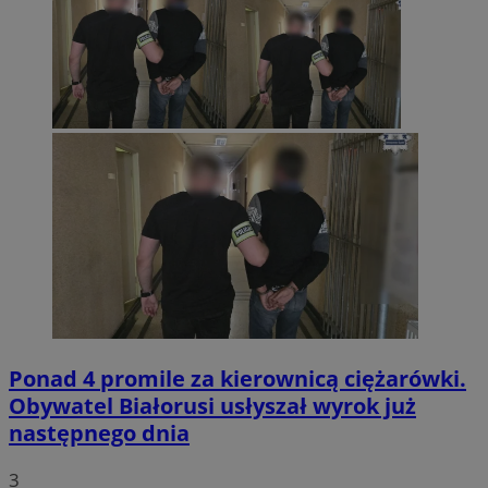
Ponad 4 promile za kierownicą ciężarówki.
Obywatel Białorusi usłyszał wyrok już
następnego dnia
3