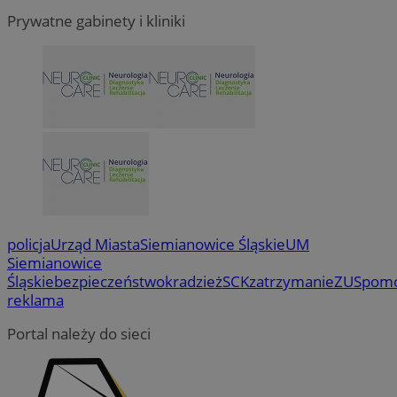
Prywatne gabinety i kliniki
policja
Urząd Miasta
Siemianowice Śląskie
UM
Siemianowice
Śląskie
bezpieczeństwo
kradzież
SCK
zatrzymanie
ZUS
pom
reklama
Portal należy do sieci