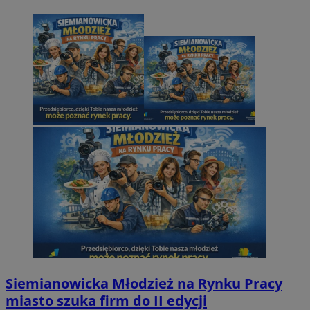
Siemianowicka Młodzież na Rynku Pracy
miasto szuka firm do II edycji