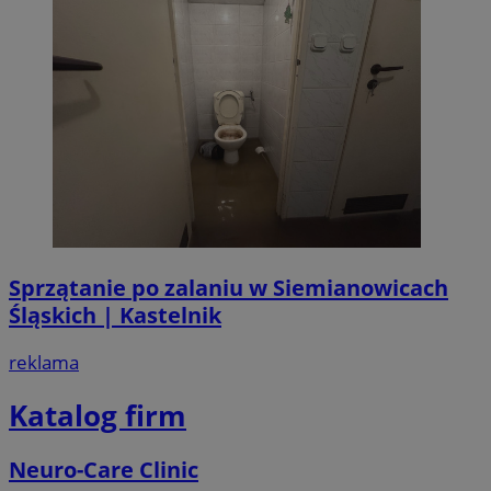
Sprzątanie po zalaniu w Siemianowicach
Śląskich | Kastelnik
reklama
Katalog firm
Neuro-Care Clinic