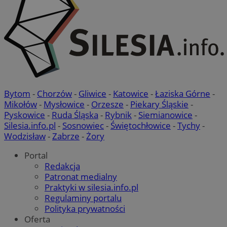
Bytom
-
Chorzów
-
Gliwice
-
Katowice
-
Łaziska Górne
-
Mikołów
-
Mysłowice
-
Orzesze
-
Piekary Śląskie
-
Pyskowice
-
Ruda Śląska
-
Rybnik
-
Siemianowice
-
Silesia.info.pl
-
Sosnowiec
-
Świętochłowice
-
Tychy
-
Wodzisław
-
Zabrze
-
Żory
Portal
Redakcja
Patronat medialny
Praktyki w silesia.info.pl
Regulaminy portalu
Polityka prywatności
Oferta