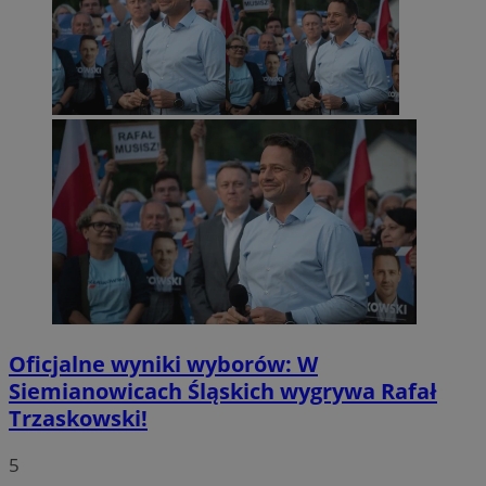
Oficjalne wyniki wyborów: W
Siemianowicach Śląskich wygrywa Rafał
Trzaskowski!
5