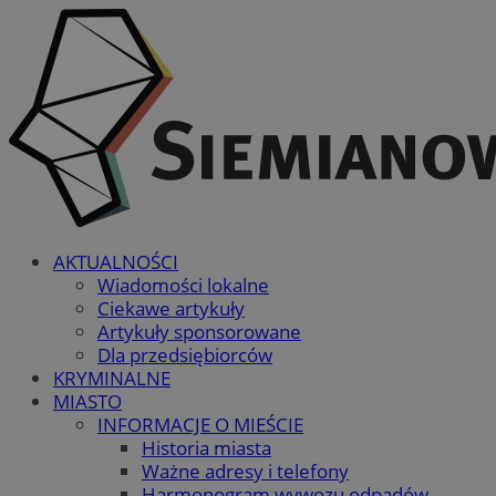
AKTUALNOŚCI
Wiadomości lokalne
Ciekawe artykuły
Artykuły sponsorowane
Dla przedsiębiorców
KRYMINALNE
MIASTO
INFORMACJE O MIEŚCIE
Historia miasta
Ważne adresy i telefony
Harmonogram wywozu odpadów