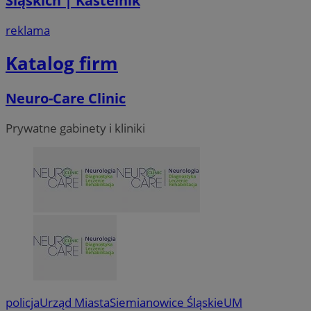
Śląskich | Kastelnik
reklama
Katalog firm
Neuro-Care Clinic
Prywatne gabinety i kliniki
policja
Urząd Miasta
Siemianowice Śląskie
UM