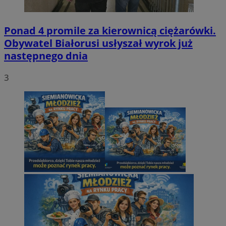
Ponad 4 promile za kierownicą ciężarówki.
Obywatel Białorusi usłyszał wyrok już
następnego dnia
3