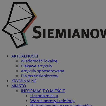
AKTUALNOŚCI
Wiadomości lokalne
Ciekawe artykuły
Artykuły sponsorowane
Dla przedsiębiorców
KRYMINALNE
MIASTO
INFORMACJE O MIEŚCIE
Historia miasta
Ważne adresy i telefony
Harmonogram wywozu odpadów