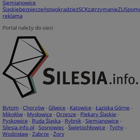
Siemianowice
Śląskie
bezpieczeństwo
kradzież
SCK
zatrzymanie
ZUS
pom
reklama
Portal należy do sieci
Bytom
-
Chorzów
-
Gliwice
-
Katowice
-
Łaziska Górne
-
Mikołów
-
Mysłowice
-
Orzesze
-
Piekary Śląskie
-
Pyskowice
-
Ruda Śląska
-
Rybnik
-
Siemianowice
-
Silesia.info.pl
-
Sosnowiec
-
Świętochłowice
-
Tychy
-
Wodzisław
-
Zabrze
-
Żory