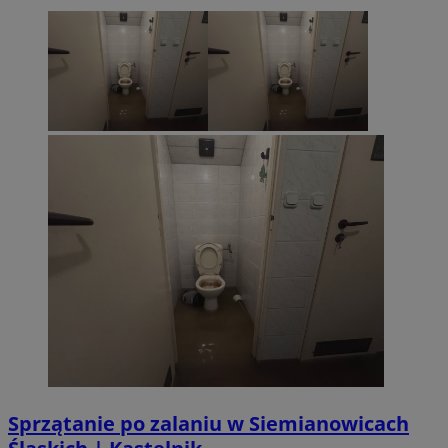
Sprzątanie po zalaniu w Siemianowicach