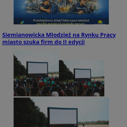
Siemianowicka Młodzież na Rynku Pracy
miasto szuka firm do II edycji