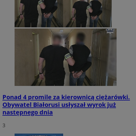
Ponad 4 promile za kierownicą ciężarówki.
Obywatel Białorusi usłyszał wyrok już
następnego dnia
3