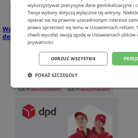
wykorzystywać precyzyjne dane geolokalizacyjne i c
Twoje wybory dotyczą wyłącznie tej witryny. Niekt
opierać się na prawnie uzasadnionym interesie zami
prawo sprzeciwić się temu w
Ustawieniach reklam
.
Wakacyjny wypoczynek nad Bałtykiem w
chwili wycofać swoją zgodę w
Ustawieniach plików 
domkach Szmaragdowe Morze
prywatności
ODRZUĆ WSZYSTKIE
PRZEJ
POKAŻ SZCZEGÓŁY
Niezbędne
Wydajność
Targetowani
Niesklasyfikowane