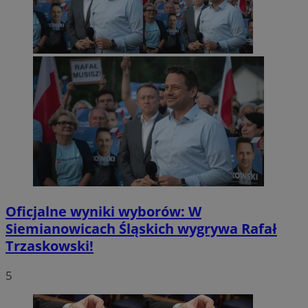
Oficjalne wyniki wyborów: W
Siemianowicach Śląskich wygrywa Rafał
Trzaskowski!
5