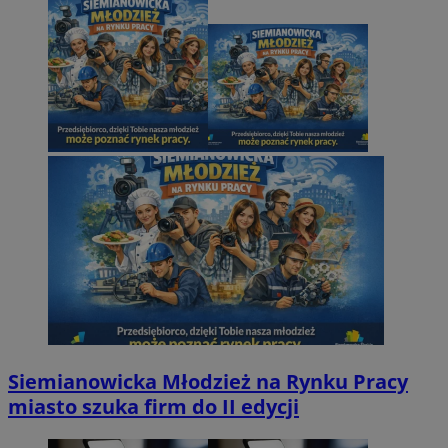
Siemianowicka Młodzież na Rynku Pracy
miasto szuka firm do II edycji