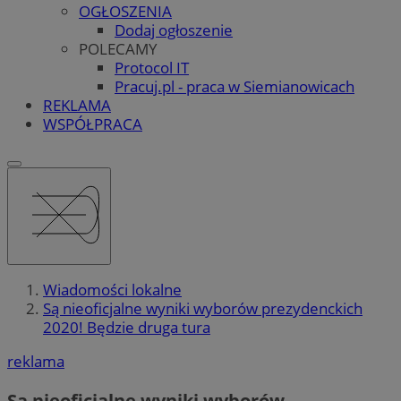
OGŁOSZENIA
Dodaj ogłoszenie
POLECAMY
Protocol IT
Pracuj.pl - praca w Siemianowicach
REKLAMA
WSPÓŁPRACA
Wiadomości lokalne
Są nieoficjalne wyniki wyborów prezydenckich
2020! Będzie druga tura
reklama
Są nieoficjalne wyniki wyborów