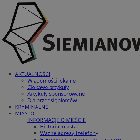
AKTUALNOŚCI
Wiadomości lokalne
Ciekawe artykuły
Artykuły sponsorowane
Dla przedsiębiorców
KRYMINALNE
MIASTO
INFORMACJE O MIEŚCIE
Historia miasta
Ważne adresy i telefony
Harmonogram wywozu odpadów