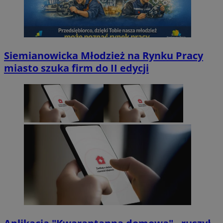
Siemianowicka Młodzież na Rynku Pracy
miasto szuka firm do II edycji