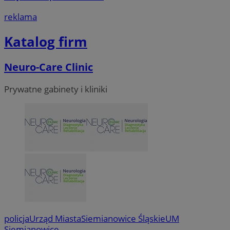
reklama
Katalog firm
Neuro-Care Clinic
Prywatne gabinety i kliniki
policja
Urząd Miasta
Siemianowice Śląskie
UM
Siemianowice