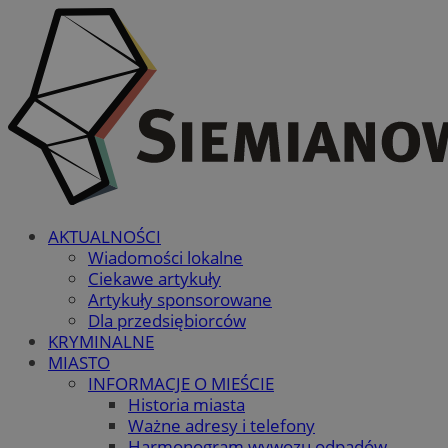
AKTUALNOŚCI
Wiadomości lokalne
Ciekawe artykuły
Artykuły sponsorowane
Dla przedsiębiorców
KRYMINALNE
MIASTO
INFORMACJE O MIEŚCIE
Historia miasta
Ważne adresy i telefony
Harmonogram wywozu odpadów