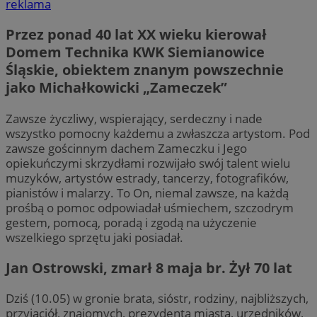
reklama
Przez ponad 40 lat XX wieku kierował
Domem Technika KWK Siemianowice
Śląskie, obiektem znanym powszechnie
jako Michałkowicki „Zameczek”
Zawsze życzliwy, wspierający, serdeczny i nade
wszystko pomocny każdemu a zwłaszcza artystom. Pod
zawsze gościnnym dachem Zameczku i Jego
opiekuńczymi skrzydłami rozwijało swój talent wielu
muzyków, artystów estrady, tancerzy, fotografików,
pianistów i malarzy. To On, niemal zawsze, na każdą
prośbą o pomoc odpowiadał uśmiechem, szczodrym
gestem, pomocą, poradą i zgodą na użyczenie
wszelkiego sprzętu jaki posiadał.
Jan Ostrowski, zmarł 8 maja br. Żył 70 lat
Dziś (10.05) w gronie brata, sióstr, rodziny, najbliższych,
przyjaciół, znajomych, prezydenta miasta, urzędników,