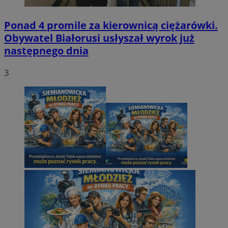
Ponad 4 promile za kierownicą ciężarówki.
Obywatel Białorusi usłyszał wyrok już
następnego dnia
3