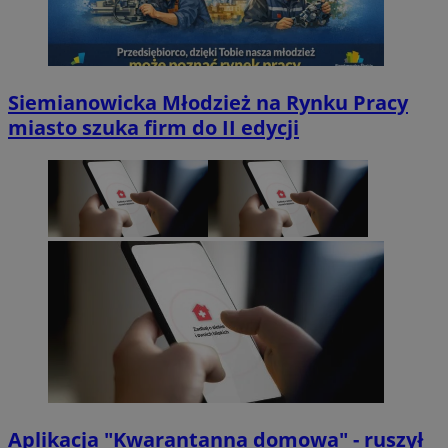
Siemianowicka Młodzież na Rynku Pracy
miasto szuka firm do II edycji
Aplikacja "Kwarantanna domowa" - ruszył