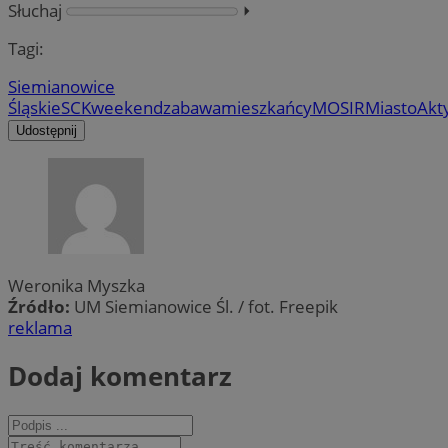
Słuchaj
⏵︎
Tagi:
Siemianowice
Śląskie
SCK
weekend
zabawa
mieszkańcy
MOSIR
Miasto
Akt
Udostępnij
Weronika Myszka
Źródło:
UM Siemianowice Śl. / fot. Freepik
reklama
Dodaj komentarz