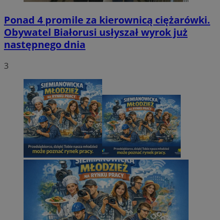
Ponad 4 promile za kierownicą ciężarówki.
Obywatel Białorusi usłyszał wyrok już
następnego dnia
3