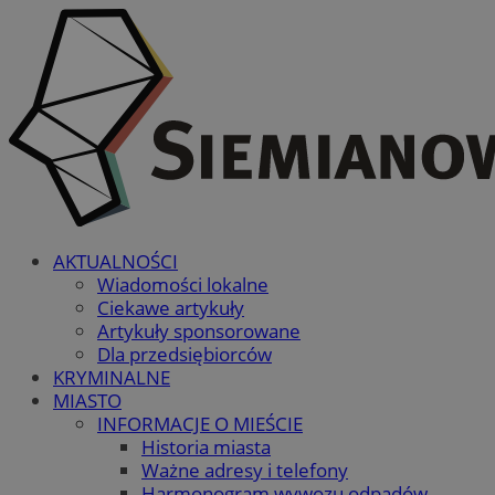
AKTUALNOŚCI
Wiadomości lokalne
Ciekawe artykuły
Artykuły sponsorowane
Dla przedsiębiorców
KRYMINALNE
MIASTO
INFORMACJE O MIEŚCIE
Historia miasta
Ważne adresy i telefony
Harmonogram wywozu odpadów