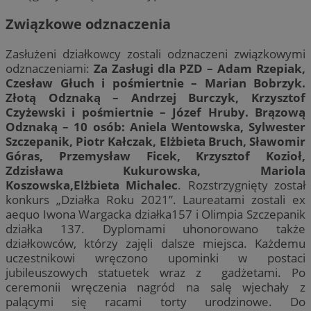
Związkowe odznaczenia
Zasłużeni działkowcy zostali odznaczeni związkowymi
odznaczeniami:
Za Zasługi dla PZD – Adam Rzepiak,
Czesław Głuch i pośmiertnie – Marian Bobrzyk.
Złotą Odznaką – Andrzej Burczyk, Krzysztof
Czyżewski i pośmiertnie – Józef Hruby. Brązową
Odznaką – 10 osób: Aniela Wentowska, Sylwester
Szczepanik, Piotr Kałczak, Elżbieta Bruch, Sławomir
Góras, Przemysław Ficek, Krzysztof Kozioł,
Zdzisława Kukurowska, Mariola
Koszowska,Elżbieta Michalec
. Rozstrzygnięty został
konkurs „Działka Roku 2021”. Laureatami zostali ex
aequo Iwona Wargacka działka157 i Olimpia Szczepanik
działka 137. Dyplomami uhonorowano także
działkowców, którzy zajęli dalsze miejsca. Każdemu
uczestnikowi wręczono upominki w postaci
jubileuszowych statuetek wraz z gadżetami. Po
ceremonii wręczenia nagród na salę wjechały z
palącymi się racami torty urodzinowe. Do