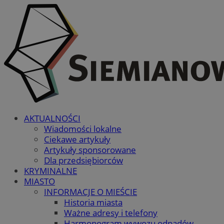
AKTUALNOŚCI
Wiadomości lokalne
Ciekawe artykuły
Artykuły sponsorowane
Dla przedsiębiorców
KRYMINALNE
MIASTO
INFORMACJE O MIEŚCIE
Historia miasta
Ważne adresy i telefony
Harmonogram wywozu odpadów