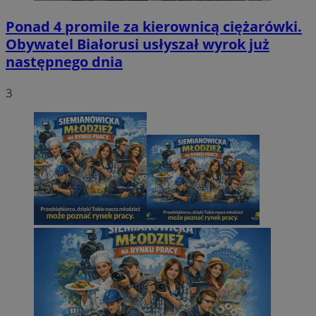
Ponad 4 promile za kierownicą ciężarówki.
Obywatel Białorusi usłyszał wyrok już
następnego dnia
3