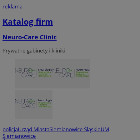
reklama
Katalog firm
Neuro-Care Clinic
Prywatne gabinety i kliniki
policja
Urząd Miasta
Siemianowice Śląskie
UM
Siemianowice