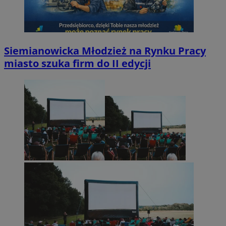
Siemianowicka Młodzież na Rynku Pracy
miasto szuka firm do II edycji