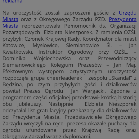
reklama
Na uroczystość zostali zaproszeni goście z
Urzędu
Miasta
oraz z Okręgowego Zarządu PZD.
Prezydenta
Miasta
reprezentowała Pełnomocnik ds. Organizacji
Pozarządowych Elżbieta Nieszporek. Z ramienia OZŚL
przybyli: Członek Krajowej Rady, Koordynator dla miast
Katowice, Mysłowice, Siemianowice Śl. – Jan
Kwiatkowski, Instruktor Ogrodowy przy OZŚL. –
Dominika Wojciechowska oraz Przewodniczący
Siemianowickiego Kolegium Prezesów – Jan Maj.
Efektownym występem artystycznym uroczystość
rozpoczęła grupa cheerleaderek zespołu „Skandal” z
Będzina, po czym przybyłych gości i działkowców
powitał Prezes Ogrodu Jan Wargacki. Zgodnie z
programem części oficjalnej przedstawił krótką historię
obu jubileuszy. Następnie Elżbieta Nieszporek
odczytałal list gratulacyjny przekazany dla działkowców
od Prezydenta Miasta. Przedstawiciele Okręgowego
Zarządu wręczyli na ręce prezesa okazałe puchary dla
ogrodu ufundowane przez Krajową Radę oraz
Okręgowy Zarząd wraz z dyplomami.