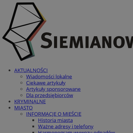
AKTUALNOŚCI
Wiadomości lokalne
Ciekawe artykuły
Artykuły sponsorowane
Dla przedsiębiorców
KRYMINALNE
MIASTO
INFORMACJE O MIEŚCIE
Historia miasta
Ważne adresy i telefony
Harmonogram wywozu odpadów