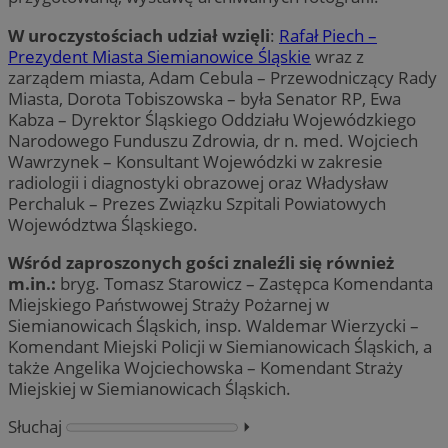
W uroczystościach udział wzięli
:
Rafał Piech –
Prezydent Miasta Siemianowice Śląskie
wraz z
zarządem miasta, Adam Cebula – Przewodniczący Rady
Miasta, Dorota Tobiszowska – była Senator RP, Ewa
Kabza – Dyrektor Śląskiego Oddziału Wojewódzkiego
Narodowego Funduszu Zdrowia, dr n. med. Wojciech
Wawrzynek – Konsultant Wojewódzki w zakresie
radiologii i diagnostyki obrazowej oraz Władysław
Perchaluk – Prezes Związku Szpitali Powiatowych
Województwa Śląskiego.
Wśród zaproszonych gości znaleźli się również
m.in.:
bryg. Tomasz Starowicz – Zastępca Komendanta
Miejskiego Państwowej Straży Pożarnej w
Siemianowicach Śląskich, insp. Waldemar Wierzycki –
Komendant Miejski Policji w Siemianowicach Śląskich, a
także Angelika Wojciechowska – Komendant Straży
Miejskiej w Siemianowicach Śląskich.
Słuchaj
⏵︎