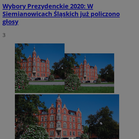
Wybory Prezydenckie 2020: W
Siemianowicach Śląskich już policzono
głosy
3