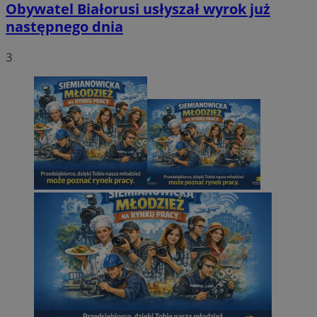
Obywatel Białorusi usłyszał wyrok już
następnego dnia
3