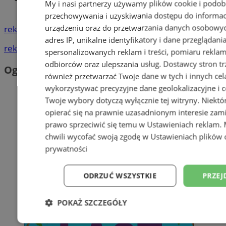
My i nasi partnerzy używamy plików cookie i podob
Śl.
przechowywania i uzyskiwania dostępu do informac
urządzeniu oraz do przetwarzania danych osobowych
reklama
adres IP, unikalne identyfikatory i dane przeglądani
reklama
spersonalizowanych reklam i treści, pomiaru reklam i
odbiorców oraz ulepszania usług.
Dostawcy stron tr
Ogłoszenia
również przetwarzać Twoje dane w tych i innych cel
wykorzystywać precyzyjne dane geolokalizacyjne i c
Twoje wybory dotyczą wyłącznie tej witryny. Niekt
opierać się na prawnie uzasadnionym interesie zami
prawo sprzeciwić się temu w
Ustawieniach reklam
.
chwili wycofać swoją zgodę w
Ustawieniach plików 
prywatności
ODRZUĆ WSZYSTKIE
PRZEJ
POKAŻ SZCZEGÓŁY
Niezbędne
Wydajność
Targetowani