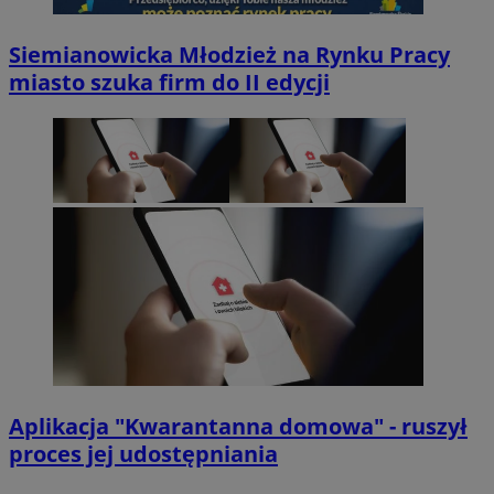
Siemianowicka Młodzież na Rynku Pracy
miasto szuka firm do II edycji
Aplikacja "Kwarantanna domowa" - ruszył
proces jej udostępniania