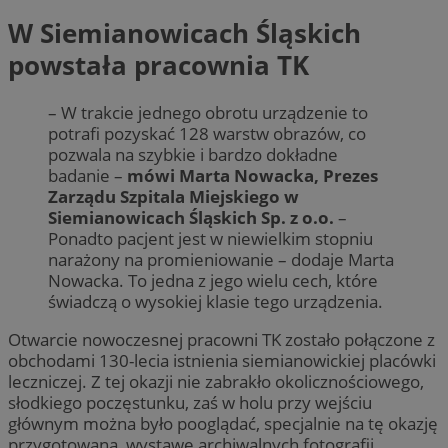
W Siemianowicach Śląskich
powstała pracownia TK
– W trakcie jednego obrotu urządzenie to
potrafi pozyskać 128 warstw obrazów, co
pozwala na szybkie i bardzo dokładne
badanie –
mówi Marta Nowacka, Prezes
Zarządu Szpitala Miejskiego w
Siemianowicach Śląskich Sp. z o.o.
–
Ponadto pacjent jest w niewielkim stopniu
narażony na promieniowanie – dodaje Marta
Nowacka. To jedna z jego wielu cech, które
świadczą o wysokiej klasie tego urządzenia.
Otwarcie nowoczesnej pracowni TK zostało połączone z
obchodami 130-lecia istnienia siemianowickiej placówki
leczniczej. Z tej okazji nie zabrakło okolicznościowego,
słodkiego poczęstunku, zaś w holu przy wejściu
głównym można było pooglądać, specjalnie na tę okazję
przygotowaną, wystawę archiwalnych fotografii.