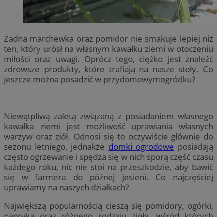
Żadna marchewka oraz pomidor nie smakuje lepiej niż
ten, który urósł na własnym kawałku ziemi w otoczeniu
miłości oraz uwagi. Oprócz tego, ciężko jest znaleźć
zdrowsze produkty, które trafiają na nasze stoły. Co
jeszcze można posadzić w przydomowymogródku?
Niewątpliwą zaletą związaną z posiadaniem własnego
kawałka ziemi jest możliwość uprawiania własnych
warzyw oraz ziół. Odnosi się to oczywiście głównie do
sezonu letniego, jednakże
domki ogrodowe
posiadają
często ogrzewanie i spędza się w nich sporą część czasu
każdego roku, nic nie stoi na przeszkodzie, aby bawić
się w farmera do późnej jesieni. Co najczęściej
uprawiamy na naszych działkach?
Największą popularnością cieszą się pomidory, ogórki,
papryka oraz różnego rodzaju zioła, wśród których