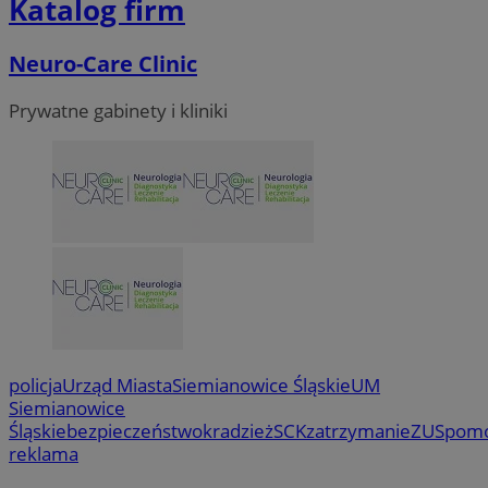
Katalog firm
tygod
.youtube.com
Neuro-Care Clinic
Prywatne gabinety i kliniki
policja
Urząd Miasta
Siemianowice Śląskie
UM
Siemianowice
Śląskie
bezpieczeństwo
kradzież
SCK
zatrzymanie
ZUS
pom
reklama