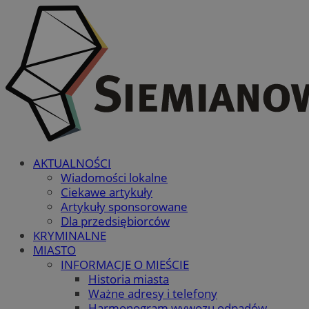
AKTUALNOŚCI
Wiadomości lokalne
Ciekawe artykuły
Artykuły sponsorowane
Dla przedsiębiorców
KRYMINALNE
MIASTO
INFORMACJE O MIEŚCIE
Historia miasta
Ważne adresy i telefony
Harmonogram wywozu odpadów