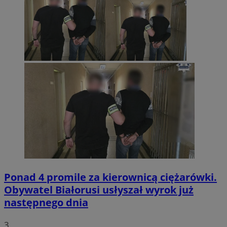
Ponad 4 promile za kierownicą ciężarówki.
Obywatel Białorusi usłyszał wyrok już
następnego dnia
3