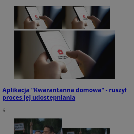
Aplikacja "Kwarantanna domowa" - ruszył
proces jej udostępniania
6