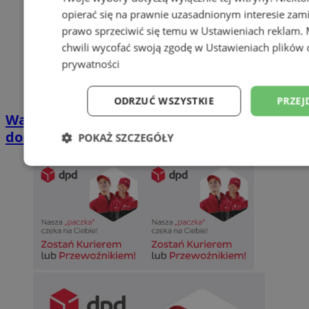
opierać się na prawnie uzasadnionym interesie zami
prawo sprzeciwić się temu w
Ustawieniach reklam
.
chwili wycofać swoją zgodę w
Ustawieniach plików 
prywatności
ODRZUĆ WSZYSTKIE
PRZEJ
Wakacyjny wypoczynek nad Bałtykiem w
domkach Szmaragdowe Morze
POKAŻ SZCZEGÓŁY
Niezbędne
Wydajność
Targetowani
Niesklasyfikowane