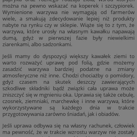
można na pewno wskazać na koperek i szczypiorek.
Wymienione warzywa nie wymagają od farmerów
wiele, a smakują zdecydowanie lepiej niż produkty
nabyte na rynku czy w sklepie. Wiąże się to z tym, że
warzywa, które urosły na własnym kawałku napawają
dumą, gdyż w pierwszej fazie były niewielkimi
ziarenkami, albo sadzonkami.
Jeśli mamy do dyspozycji większy kawałek ziemi to
warto rozważyć uprawę pod folią, gdzie możemy
zasadzić warzywa bardziej podatne na zmiany
atmosferyczne niż inne. Chodzi chociażby o pomidory,
gdyż czasem na skutek deszczy zawierających
szkodliwe składniki bądź związki cała uprawa może
zniszczyć się w mgnieniu oka. Uprawia się także cebulę,
czosnek, ziemniaki, marchewkę i inne warzywa, które
wykorzystywane są każdego dnia w trakcie
przygotowywania zarówno śniadań, jak i obiadów.
Jeśli uprawa odbywa się na własny rachunek, człowiek
ma pewność, że w trakcie wzrostu warzyw nie zostały