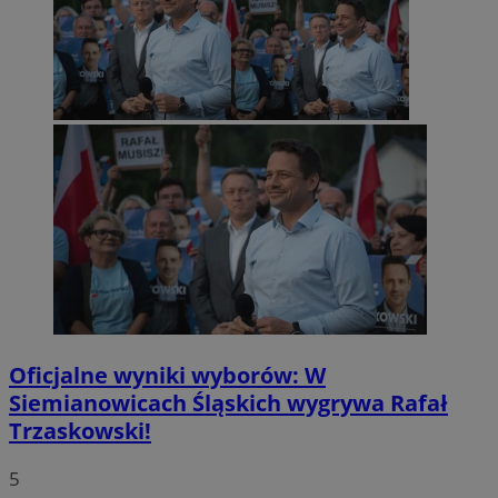
Oficjalne wyniki wyborów: W
Siemianowicach Śląskich wygrywa Rafał
Trzaskowski!
5