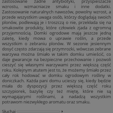
zastosowane żadne antybiotyki, przyspieszacze
wzrostu, wzmacniacze smaku i inne dodatki.
Zastosowanie naturalnych nawozów, powolny wzrost, a
przede wszystkim uwaga osób, którzy doglądają swoich
plonów, podlewają je i troszczą o nie, przekłada się na
smakowite produkty, które człowiek zjada z ogromną
przyjemnością. Domki ogrodowe mają jeszcze jedną
zaletę, kiedy mowa o uprawie roślin, a przede
wszystkim o zebraniu plonów. W sezonie jesiennym
dosyć często zdarzają się przymrozki, wówczas zebrane
warzywa można śmiało w takim domku umieścić, co
daje gwarancje na bezpieczne przechowanie i pozwoli
cieszyć się własnymi warzywami przez większą część
roku. Kolejnym atutem jest to, że możemy śmiało przez
cały rok hodować w domku ogrodowym rośliny w
doniczkach. Każda pani domu ucieszy się, kiedy będzie
miała do dyspozycji przez większą część roku
szczypiorek, bazylię czy też miętę, które nie są
wymagającymi roślinami, a nadadzą wszystkim
potrawom niezwykłego aromatu oraz smaku.
Słuchaj
⏵︎