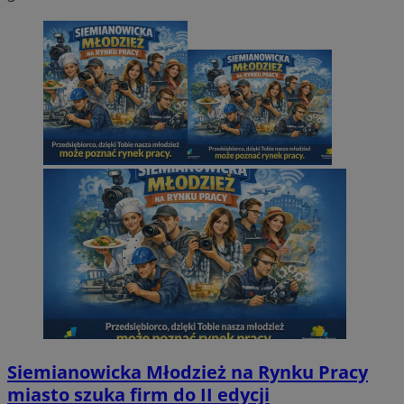
Siemianowicka Młodzież na Rynku Pracy
miasto szuka firm do II edycji