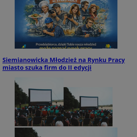
Siemianowicka Młodzież na Rynku Pracy
miasto szuka firm do II edycji