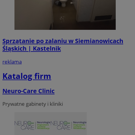
Sprzątanie po zalaniu w Siemianowicach
Śląskich | Kastelnik
reklama
Katalog firm
Neuro-Care Clinic
li_gc
5 miesi
LinkedIn
tygod
Corporation
.linkedin.com
Prywatne gabinety i kliniki
Provider
/
Okres