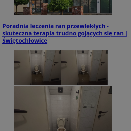
CookieScriptConsent
4 tygodni
CookieScript
siemianowice.net.pl
Poradnia leczenia ran przewlekłych -
skuteczna terapia trudno gojących się ran |
Świętochłowice
VISITOR_PRIVACY_METADATA
5 miesi
YouTube
tygod
.youtube.com