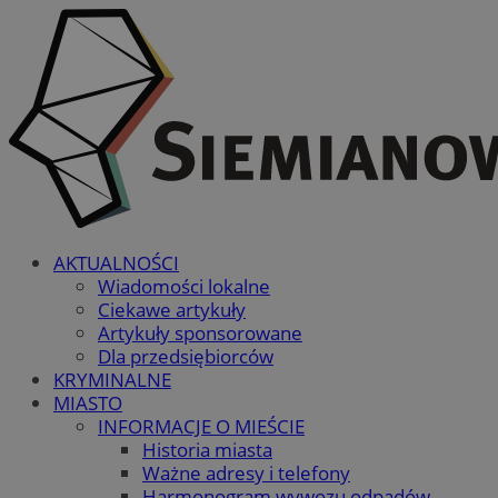
AKTUALNOŚCI
Wiadomości lokalne
Ciekawe artykuły
Artykuły sponsorowane
Dla przedsiębiorców
KRYMINALNE
MIASTO
INFORMACJE O MIEŚCIE
Historia miasta
Ważne adresy i telefony
Harmonogram wywozu odpadów