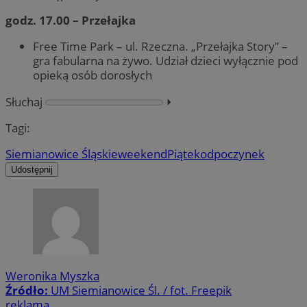
godz. 17.00 – Przełajka
Free Time Park – ul. Rzeczna. „Przełajka Story” –
gra fabularna na żywo. Udział dzieci wyłącznie pod
opieką osób dorosłych
Słuchaj
⏵︎
Tagi:
Siemianowice Śląskie
weekend
Piątek
odpoczynek
Udostępnij
Weronika Myszka
Źródło:
UM Siemianowice Śl. / fot. Freepik
reklama