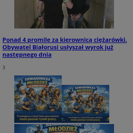
Ponad 4 promile za kierownicą ciężarówki.
Obywatel Białorusi usłyszał wyrok już
następnego dnia
3