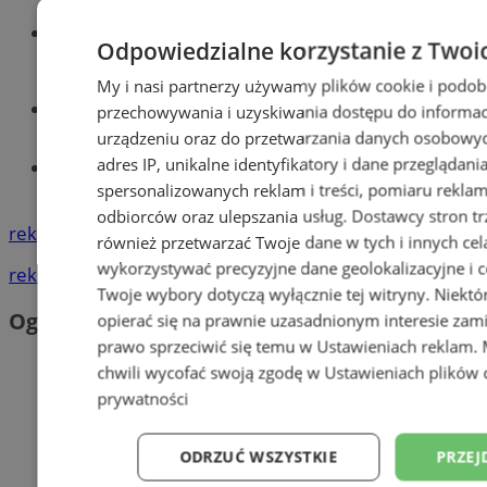
Wiadomości kryminalne w
Odpowiedzialne korzystanie z Twoi
Siemianowicach
My i nasi partnerzy używamy plików cookie i podob
Wiadomości lokalne
przechowywania i uzyskiwania dostępu do informac
urządzeniu oraz do przetwarzania danych osobowych
adres IP, unikalne identyfikatory i dane przeglądani
Tworzenie stron www - Siemianowice
Śl.
spersonalizowanych reklam i treści, pomiaru reklam i
odbiorców oraz ulepszania usług.
Dostawcy stron tr
reklama
również przetwarzać Twoje dane w tych i innych cel
wykorzystywać precyzyjne dane geolokalizacyjne i c
reklama
Twoje wybory dotyczą wyłącznie tej witryny. Niekt
Ogłoszenia
opierać się na prawnie uzasadnionym interesie zami
prawo sprzeciwić się temu w
Ustawieniach reklam
.
chwili wycofać swoją zgodę w
Ustawieniach plików 
prywatności
ODRZUĆ WSZYSTKIE
PRZEJ