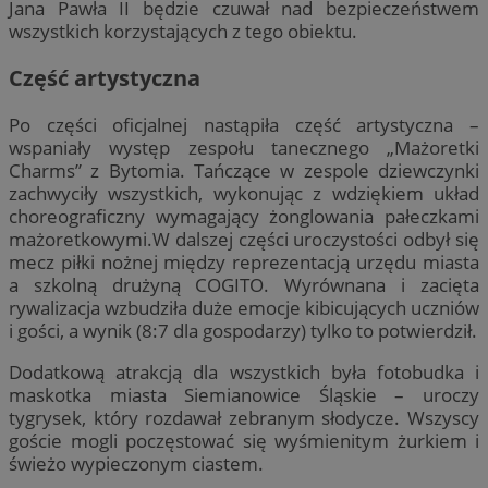
Jana Pawła II będzie czuwał nad bezpieczeństwem
wszystkich korzystających z tego obiektu.
Część artystyczna
Po części oficjalnej nastąpiła część artystyczna –
wspaniały występ zespołu tanecznego „Mażoretki
Charms” z Bytomia. Tańczące w zespole dziewczynki
zachwyciły wszystkich, wykonując z wdziękiem układ
choreograficzny wymagający żonglowania pałeczkami
mażoretkowymi.W dalszej części uroczystości odbył się
mecz piłki nożnej między reprezentacją urzędu miasta
a szkolną drużyną COGITO. Wyrównana i zacięta
rywalizacja wzbudziła duże emocje kibicujących uczniów
i gości, a wynik (8:7 dla gospodarzy) tylko to potwierdził.
Dodatkową atrakcją dla wszystkich była fotobudka i
maskotka miasta Siemianowice Śląskie – uroczy
tygrysek, który rozdawał zebranym słodycze. Wszyscy
goście mogli poczęstować się wyśmienitym żurkiem i
świeżo wypieczonym ciastem.