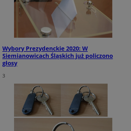
Wybory Prezydenckie 2020: W
Siemianowicach Śląskich już policzono
głosy
3