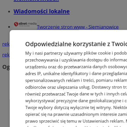
Wiadomości lokalne
Tworzenie stron www - Siemianowice
Śl.
Odpowiedzialne korzystanie z Twoi
reklama
My i nasi partnerzy używamy plików cookie i podob
reklama
przechowywania i uzyskiwania dostępu do informac
Ogłoszenia
urządzeniu oraz do przetwarzania danych osobowych
adres IP, unikalne identyfikatory i dane przeglądani
spersonalizowanych reklam i treści, pomiaru reklam i
odbiorców oraz ulepszania usług.
Dostawcy stron tr
również przetwarzać Twoje dane w tych i innych cel
wykorzystywać precyzyjne dane geolokalizacyjne i c
Twoje wybory dotyczą wyłącznie tej witryny. Niekt
opierać się na prawnie uzasadnionym interesie zami
prawo sprzeciwić się temu w
Ustawieniach reklam
.