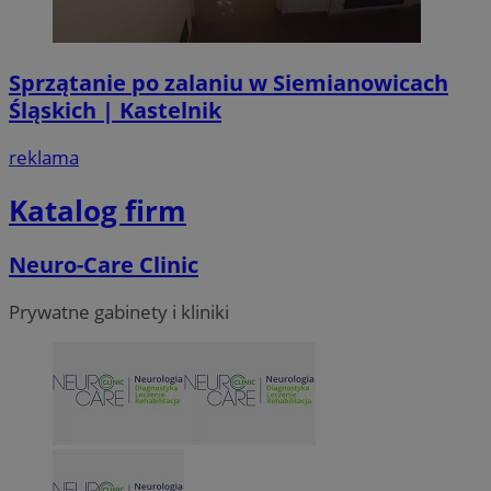
Sprzątanie po zalaniu w Siemianowicach
Śląskich | Kastelnik
reklama
Katalog firm
Neuro-Care Clinic
Prywatne gabinety i kliniki
li_gc
5 miesi
LinkedIn
tygod
Corporation
.linkedin.com