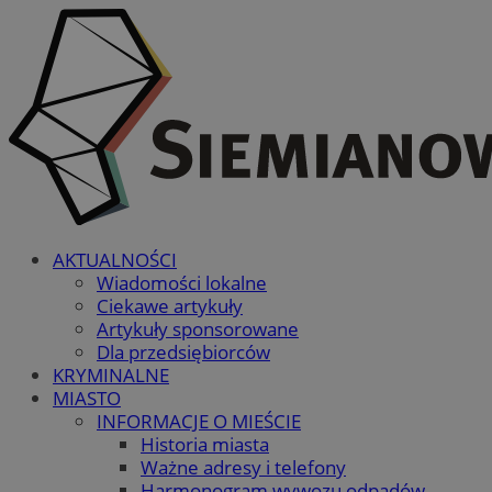
AKTUALNOŚCI
Wiadomości lokalne
Ciekawe artykuły
Artykuły sponsorowane
Dla przedsiębiorców
KRYMINALNE
MIASTO
INFORMACJE O MIEŚCIE
Historia miasta
Ważne adresy i telefony
Harmonogram wywozu odpadów