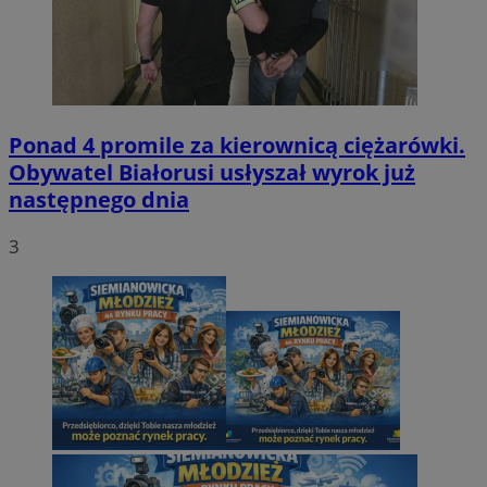
Ponad 4 promile za kierownicą ciężarówki.
Obywatel Białorusi usłyszał wyrok już
następnego dnia
3