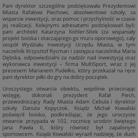
Pani dyrektor szczególne podziękowała Prezydentowi
Miasta Rafałowi Piechowi, absolwentowi szkoły, za
wsparcie inwestycji, oraz pomoc i przychylność w czasie
jej realizacji. Kolejnymi adresatami podziękowań byli:
pani architekt Katarzyna Kohler-Sitek (za wspaniały
projekt boiska i otaczającego go muru oporowego), cały
zespół Wydziału Inwestycji Urzędu Miasta, w tym
naczelnik Krzysztof Rycman i zastępca naczelnika Maria
Dębska, odpowiedzialni za nadzór nad inwestycją oraz
wykonawca inwestycji – firma MultiSport, wraz z jej
prezesem Marianem Pudełko, który przekazał na ręce
pani dyrektor piłki do gry na dobry początek.
Uroczystego otwarcia obiektu, wspólnie przecinając
wstęgę, dokonali prezydent Rafał Piech,
przewodniczący Rady Miasta Adam Cebula i dyrektor
szkoły Danuta Kopyczok. Ksiądz Michał Kowalski
poświęcił boisko, podkreślając, że jego uroczyste
otwarcie przypada w 102. rocznicę urodzin świętego
Jana Pawła II, który również był zapalonym
sportowcem. Ksiądz Kowalski wyraził nadzieję, że duch