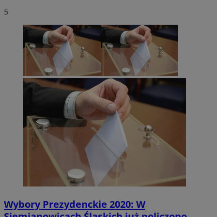
5
Wybory Prezydenckie 2020: W
Siemianowicach Śląskich już policzono