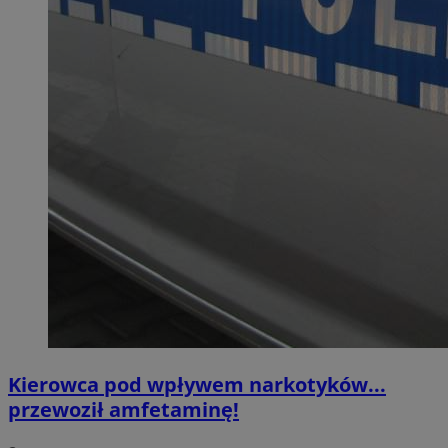
Kierowca pod wpływem narkotyków...
przewoził amfetaminę!