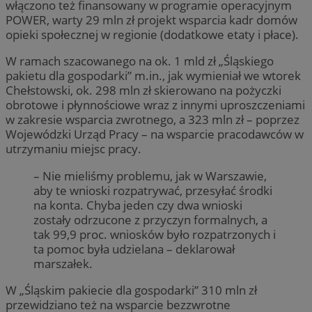
włączono też finansowany w programie operacyjnym
POWER, warty 29 mln zł projekt wsparcia kadr domów
opieki społecznej w regionie (dodatkowe etaty i płace).
W ramach szacowanego na ok. 1 mld zł „Śląskiego
pakietu dla gospodarki” m.in., jak wymieniał we wtorek
Chełstowski, ok. 298 mln zł skierowano na pożyczki
obrotowe i płynnościowe wraz z innymi uproszczeniami
w zakresie wsparcia zwrotnego, a 323 mln zł – poprzez
Wojewódzki Urząd Pracy – na wsparcie pracodawców w
utrzymaniu miejsc pracy.
– Nie mieliśmy problemu, jak w Warszawie,
aby te wnioski rozpatrywać, przesyłać środki
na konta. Chyba jeden czy dwa wnioski
zostały odrzucone z przyczyn formalnych, a
tak 99,9 proc. wniosków było rozpatrzonych i
ta pomoc była udzielana – deklarował
marszałek.
W „Śląskim pakiecie dla gospodarki” 310 mln zł
przewidziano też na wsparcie bezzwrotne