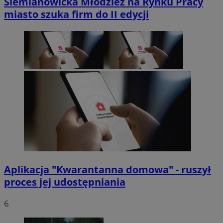
Siemianowicka Młodzież na Rynku Pracy
miasto szuka firm do II edycji
Aplikacja "Kwarantanna domowa" - ruszył
proces jej udostępniania
6