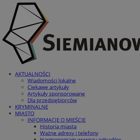
AKTUALNOŚCI
Wiadomości lokalne
Ciekawe artykuły
Artykuły sponsorowane
Dla przedsiębiorców
KRYMINALNE
MIASTO
INFORMACJE O MIEŚCIE
Historia miasta
Ważne adresy i telefony
Harmonogram wywozu odpadów