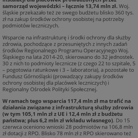
samorząd wojewódzki – łącznie 13,74 mln zł.
Woj.
śląskie przekazało też ze swego budżetu blisko 360 tys.
zł na zakup środków ochrony osobistej na potrzeby
podmiotów leczniczych.
Wsparcie na infrastrukturę i środki ochrony dla służby
zdrowia, pochodzące z przesuniętych z innych zadań
środków Regionalnego Programu Operacyjnego Woj.
Śląskiego na lata 2014-20, skierowano do 32 jednostek.
30 z nich to podmioty lecznicze (z czego 22 to szpitale, 5
– pogotowia ratunkowe i 3 – laboratoria), a pozostałe to
Fundusz Górnośląski (prowadzący zakupy środków
ochrony osobistej dla placówek leczniczych) i
Regionalny Ośrodek Polityki Społecznej.
W ramach tego wsparcia 117,4 mln zł ma trafić na
działania związane z infrastrukturą służby zdrowia
(w tym 105,1 mln zł z UE i 12,4 mln zł z budżetu
państwa; plus 6,2 mln zł wkładu własnego)
. Do 15
czerwca oceniono wnioski 28 podmiotów na 106,8 mln
zł dotacji z RPO. Blisko 78 mln zł z RPO skierowano też