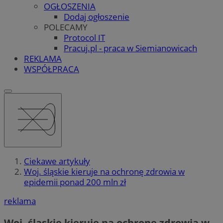
OGŁOSZENIA
Dodaj ogłoszenie
POLECAMY
Protocol IT
Pracuj.pl - praca w Siemianowicach
REKLAMA
WSPÓŁPRACA
Ciekawe artykuły
Woj. śląskie kieruje na ochronę zdrowia w
epidemii ponad 200 mln zł
reklama
Woj. śląskie kieruje na ochronę zdrowia w