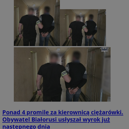
Ponad 4 promile za kierownicą ciężarówki.
Obywatel Białorusi usłyszał wyrok już
następnego dnia