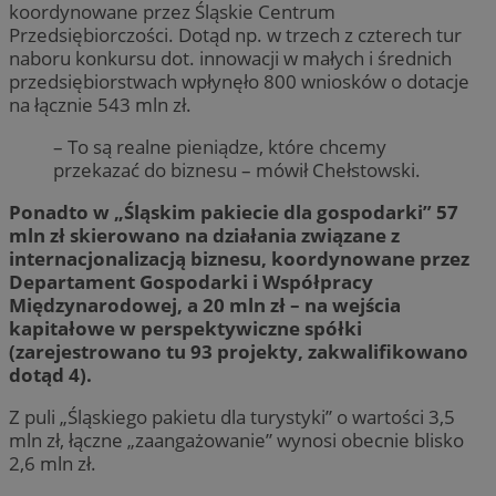
koordynowane przez Śląskie Centrum
Przedsiębiorczości. Dotąd np. w trzech z czterech tur
naboru konkursu dot. innowacji w małych i średnich
przedsiębiorstwach wpłynęło 800 wniosków o dotacje
na łącznie 543 mln zł.
– To są realne pieniądze, które chcemy
przekazać do biznesu – mówił Chełstowski.
Ponadto w „Śląskim pakiecie dla gospodarki” 57
mln zł skierowano na działania związane z
internacjonalizacją biznesu, koordynowane przez
Departament Gospodarki i Współpracy
Międzynarodowej, a 20 mln zł – na wejścia
kapitałowe w perspektywiczne spółki
(zarejestrowano tu 93 projekty, zakwalifikowano
dotąd 4).
Z puli „Śląskiego pakietu dla turystyki” o wartości 3,5
mln zł, łączne „zaangażowanie” wynosi obecnie blisko
2,6 mln zł.