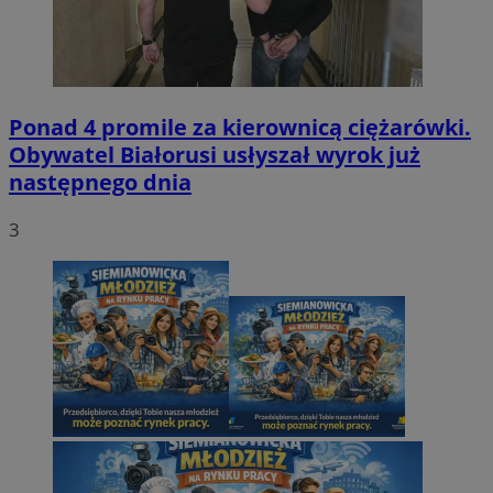
Ponad 4 promile za kierownicą ciężarówki.
Obywatel Białorusi usłyszał wyrok już
następnego dnia
3