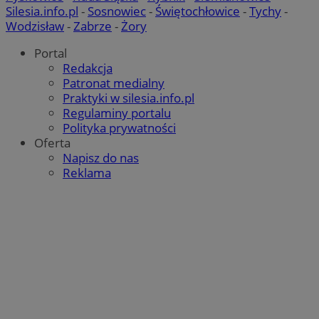
Silesia.info.pl
-
Sosnowiec
-
Świętochłowice
-
Tychy
-
Wodzisław
-
Zabrze
-
Żory
Portal
Redakcja
Patronat medialny
Praktyki w silesia.info.pl
Regulaminy portalu
Polityka prywatności
Oferta
Napisz do nas
Reklama