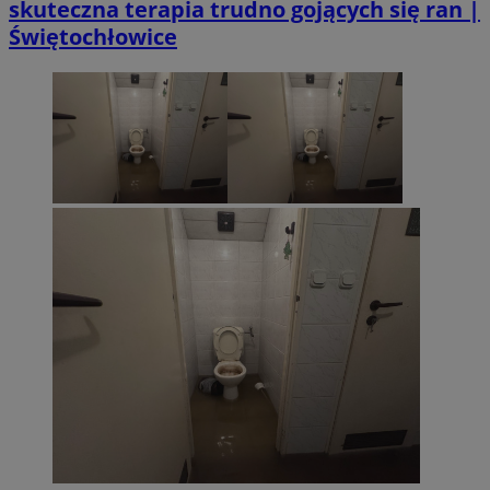
skuteczna terapia trudno gojących się ran |
Świętochłowice