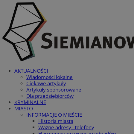
AKTUALNOŚCI
Wiadomości lokalne
Ciekawe artykuły
Artykuły sponsorowane
Dla przedsiębiorców
KRYMINALNE
MIASTO
INFORMACJE O MIEŚCIE
Historia miasta
Ważne adresy i telefony
Harmonogram wywozu odpadów