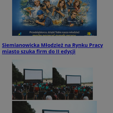
Siemianowicka Młodzież na Rynku Pracy
miasto szuka firm do II edycji