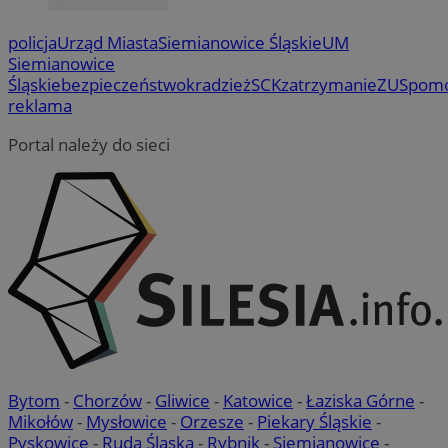
policja
Urząd Miasta
Siemianowice Śląskie
UM
Siemianowice
Śląskie
bezpieczeństwo
kradzież
SCK
zatrzymanie
ZUS
pom
reklama
Portal należy do sieci
Bytom
-
Chorzów
-
Gliwice
-
Katowice
-
Łaziska Górne
-
Mikołów
-
Mysłowice
-
Orzesze
-
Piekary Śląskie
-
Pyskowice
-
Ruda Śląska
-
Rybnik
-
Siemianowice
-