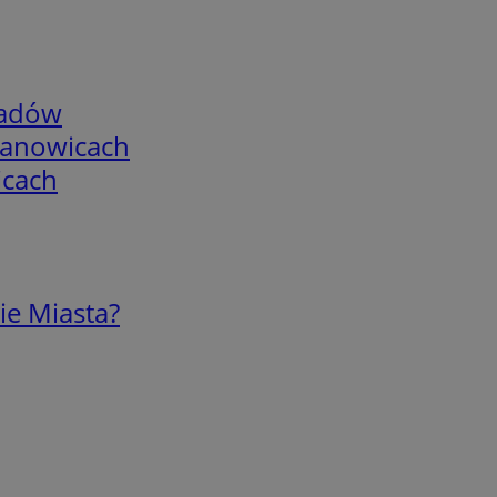
adów
mianowicach
icach
ie Miasta?