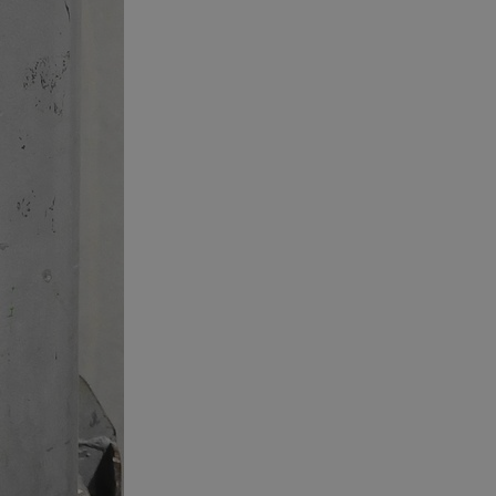
entyfikator sesji.
entyfikator sesji.
entyfikator sesji.
erów obsługuje
ekście
lu optymalizacji
 do przechowywania
niu do usług
e, czy użytkownik
enia lub reklamy.
niania ludzi i
trony internetowej,
e ważnych raportów
ryny internetowej.
 identyfikatora
rzez usługę Cookie-
preferencji
 na pliki cookie.
ookie Cookie-