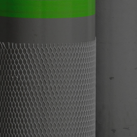
siemianowice.net.pl
1 rok
Ten plik cookie przechowuje id
siemianowice.net.pl
1 rok
Ten plik cookie przechowuje id
siemianowice.net.pl
1 rok
Ten plik cookie przechowuje id
Sesja
Rejestruje, który klaster serw
NGINX Inc.
gościa. Jest to używane w kont
bh.contextweb.com
równoważenia obciążenia w ce
doświadczenia użytkownika.
.rfihub.com
Sesja
Ten plik cookie jest używany
zgody użytkownika w odniesie
śledzenia. Zazwyczaj rejestruj
zdecydował się na usługi śledz
29 minut 58
Ten plik cookie służy do rozróż
Cloudflare Inc.
sekund
botów. Jest to korzystne dla s
.temu.com
ponieważ umożliwia tworzeni
na temat korzystania z jej wit
Google Privacy Policy
1 rok
Do przechowywania unikalnego
Simplifi Holdings
sesji.
Inc.
.simpli.fi
nt
4 tygodnie 2 dni
Ten plik cookie jest używany p
CookieScript
Script.com do zapamiętywania 
siemianowice.net.pl
dotyczących zgody użytkownika
Jest to konieczne, aby baner c
Script.com działał poprawnie.