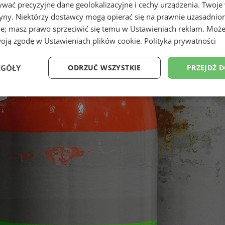
wać precyzyjne dane geolokalizacyjne i cechy urządzenia. Twoje
tryny. Niektórzy dostawcy mogą opierać się na prawnie uzasadnio
ie; masz prawo sprzeciwić się temu w
Ustawieniach reklam
. Może
woją zgodę w
Ustawieniach plików cookie
.
Polityka prywatności
EGÓŁY
ODRZUĆ WSZYSTKIE
PRZEJDŹ 
Wydajność
Targetowanie
Funkcjonalność
Ni
ezbędne
Wydajność
Targetowanie
Funkcjonalność
Niesklasyfikow
ie umożliwiają korzystanie z podstawowych funkcji strony internetowej, takich jak log
Bez niezbędnych plików cookie nie można prawidłowo korzystać ze strony internetowe
Okres
Provider
/
Domena
Opis
przechowywania