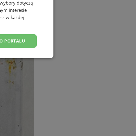
 wybory dotyczą
nym interesie
sz w każdej
DO PORTALU
esklasyfikowane
ane
owanie użytkownika i
j.