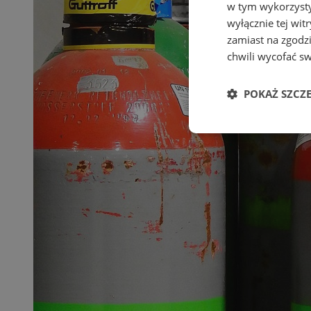
w tym wykorzysty
wyłącznie tej wi
zamiast na zgodz
chwili wycofać s
POKAŻ SZCZ
Niezbędne
Ni
Niezbędne pliki cook
zarządzanie kontem. 
Nazwa