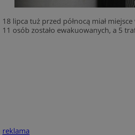
VISITOR_PRIVACY_
18 lipca tuż przed północą miał miejsce
11 osób zostało ewakuowanych, a 5 trafi
li_gc
Nazwa
Pro
Nazwa
Nazwa
Do
Nazwa
ustat_9rag8csgXg1
sa-user-id-v3
google_push
.bi
mlcwc
uid
ustat_a6dz2pz0kl
__Secure-YNID
VP
tuuid_lu
gid_CAESEHs54I33
reklama
__ktpct