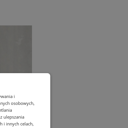
ywania i
danych osobowych,
etlania
az ulepszania
 i innych celach,