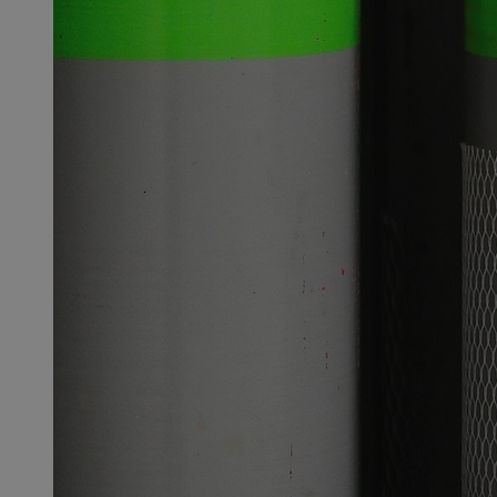
SessID
QeSessID
MvSessID
INGRESSCOOKIE
euds
__cf_bm
suid
CookieScriptConse