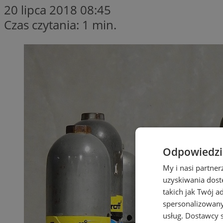
20 lipca 2018 08:45
Czas czytania: 1 min.
Odpowiedzia
My i nasi partne
uzyskiwania dost
takich jak Twój a
spersonalizowanyc
usług.
Dostawcy s