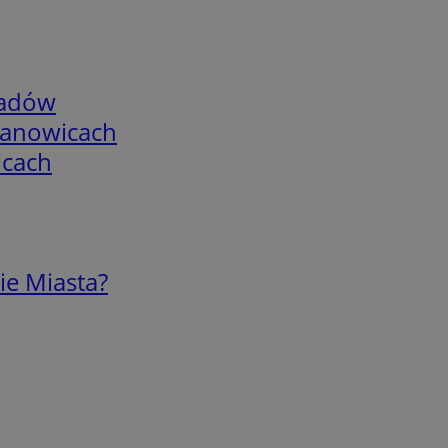
adów
mianowicach
icach
ie Miasta?