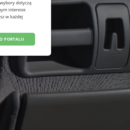
 wybory dotyczą
nym interesie
sz w każdej
DO PORTALU
esklasyfikowane
ane
owanie użytkownika i
j.