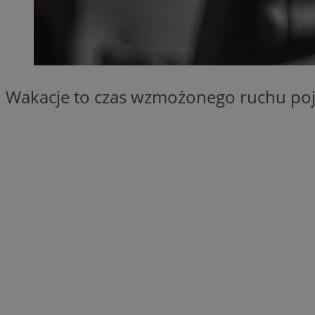
SessID
QeSessID
MvSessID
INGRESSCOOKIE
Wakacje to czas wzmożonego ruchu poj
euds
__cf_bm
suid
CookieScriptConse