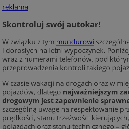
VISITOR_PRIVACY_
reklama
Skontroluj swój autokar!
W związku z tym
mundurowi
szczególną
li_gc
i dorosłych na letni wypoczynek. Poniż
wraz z numerami telefonów, pod który
przeprowadzenia kontroli takiego poja
Nazwa
Pro
Nazwa
Nazwa
Do
W czasie wakacji na drogach oraz w mie
Nazwa
ustat_9rag8csgXg1
sa-user-id-v3
google_push
.bi
pojazdów, dlatego
najważniejszym za
mlcwc
uid
drogowym jest zapewnienie sprawneg
ustat_a6dz2pz0kl
szczególną uwagę na respektowanie pr
__Secure-YNID
VP
prędkości, stanu trzeźwości kierującyc
tuuid_lu
gid_CAESEHs54I33
pojazdach oraz stanu technicznego – g
__ktpct