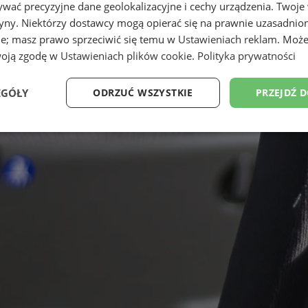
wać precyzyjne dane geolokalizacyjne i cechy urządzenia. Twoje
tryny. Niektórzy dostawcy mogą opierać się na prawnie uzasadnio
ie; masz prawo sprzeciwić się temu w
Ustawieniach reklam
. Może
woją zgodę w
Ustawieniach plików cookie
.
Polityka prywatności
EGÓŁY
ODRZUĆ WSZYSTKIE
PRZEJDŹ 
Wydajność
Targetowanie
Funkcjonalność
Ni
ezbędne
Wydajność
Targetowanie
Funkcjonalność
Niesklasyfikow
ie umożliwiają korzystanie z podstawowych funkcji strony internetowej, takich jak log
Bez niezbędnych plików cookie nie można prawidłowo korzystać ze strony internetowe
Okres
Provider
/
Domena
Opis
przechowywania