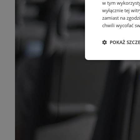
w tym wykorzysty
wyłącznie tej wi
zamiast na zgodz
chwili wycofać s
POKAŻ SZCZ
Niezbędne
Ni
Niezbędne pliki cook
zarządzanie kontem. 
Nazwa