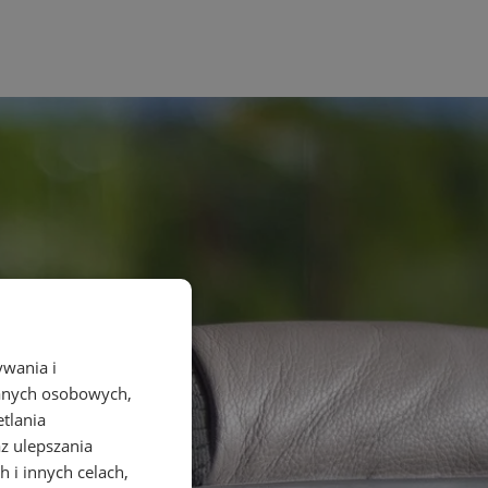
ywania i
danych osobowych,
etlania
az ulepszania
 i innych celach,