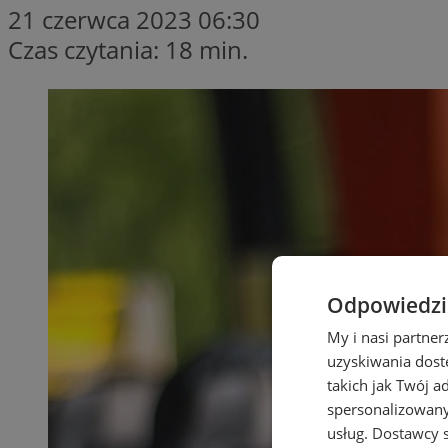
21 czerwca 2023 06:30
Czas czytania: 18 min.
Odpowiedzia
My i nasi partne
uzyskiwania dost
takich jak Twój a
spersonalizowanyc
usług.
Dostawcy s