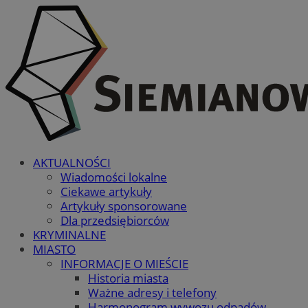
AKTUALNOŚCI
Wiadomości lokalne
Ciekawe artykuły
Artykuły sponsorowane
Dla przedsiębiorców
KRYMINALNE
MIASTO
INFORMACJE O MIEŚCIE
Historia miasta
Ważne adresy i telefony
Harmonogram wywozu odpadów