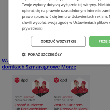
Twoje wybory dotyczą wyłącznie tej witryny. Niekt
opierać się na prawnie uzasadnionym interesie zami
prawo sprzeciwić się temu w
Ustawieniach reklam
.
chwili wycofać swoją zgodę w
Ustawieniach plików 
prywatności
ODRZUĆ WSZYSTKIE
PRZEJ
POKAŻ SZCZEGÓŁY
Wakacyjny wypoczynek nad Bałtykiem w
Niezbędne
Wydajność
Targetowani
domkach Szmaragdowe Morze
Niesklasyfikowane