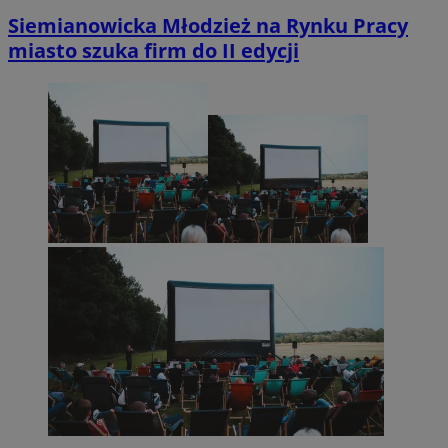
Siemianowicka Młodzież na Rynku Pracy
miasto szuka firm do II edycji