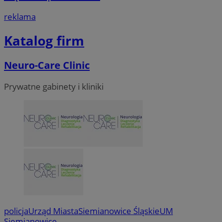
VISITOR_PRIVACY_METADATA
5 miesi
YouTube
reklama
tygod
.youtube.com
Katalog firm
Neuro-Care Clinic
Prywatne gabinety i kliniki
policja
Urząd Miasta
Siemianowice Śląskie
UM
Siemianowice