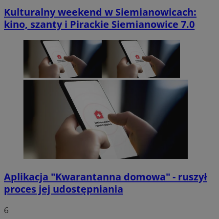
Kulturalny weekend w Siemianowicach:
kino, szanty i Pirackie Siemianowice 7.0
Aplikacja "Kwarantanna domowa" - ruszył
proces jej udostępniania
6