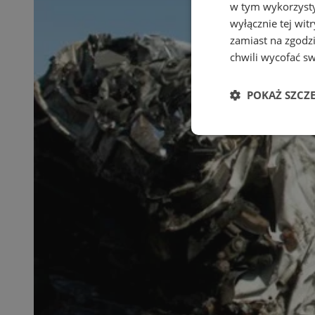
w tym wykorzysty
wyłącznie tej wi
zamiast na zgodz
chwili wycofać s
POKAŻ SZCZ
Niezbędne
Ni
Niezbędne pliki cook
zarządzanie kontem. 
Nazwa