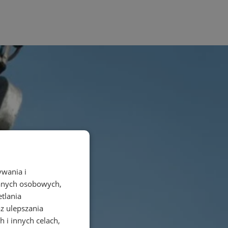
ywania i
danych osobowych,
etlania
az ulepszania
 i innych celach,