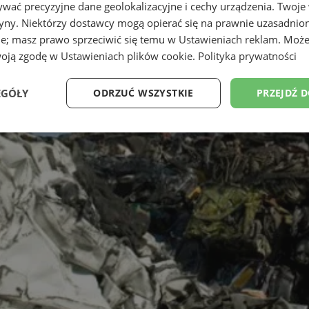
wać precyzyjne dane geolokalizacyjne i cechy urządzenia. Twoje
tryny. Niektórzy dostawcy mogą opierać się na prawnie uzasadnio
ie; masz prawo sprzeciwić się temu w
Ustawieniach reklam
. Może
woją zgodę w
Ustawieniach plików cookie
.
Polityka prywatności
EGÓŁY
ODRZUĆ WSZYSTKIE
PRZEJDŹ 
Wydajność
Targetowanie
Funkcjonalność
Ni
ezbędne
Wydajność
Targetowanie
Funkcjonalność
Niesklasyfikow
ie umożliwiają korzystanie z podstawowych funkcji strony internetowej, takich jak log
Bez niezbędnych plików cookie nie można prawidłowo korzystać ze strony internetowe
Okres
Provider
/
Domena
Opis
przechowywania