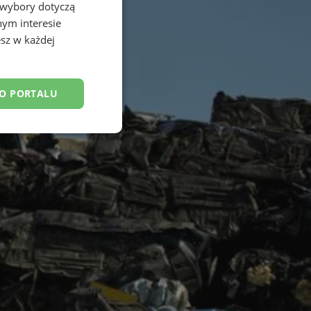
 wybory dotyczą
nym interesie
sz w każdej
DO PORTALU
esklasyfikowane
ane
owanie użytkownika i
j.