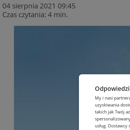
04 sierpnia 2021 09:45
Czas czytania: 4 min.
Odpowiedzia
My i nasi partne
uzyskiwania dost
takich jak Twój a
spersonalizowanyc
usług.
Dostawcy s