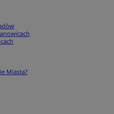
adów
mianowicach
icach
ie Miasta?