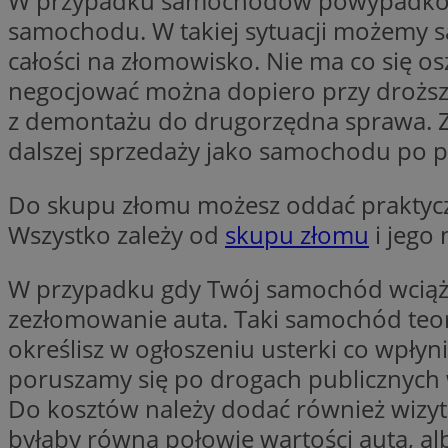
W przypadku samochodów powypadkowych
VISITOR_PRIVACY_
samochodu. W takiej sytuacji możemy s
całości na złomowisko. Nie ma co się os
negocjować można dopiero przy droższy
z demontażu do drugorzędna sprawa. Z
dalszej sprzedaży jako samochodu po pr
li_gc
Do skupu złomu możesz oddać praktycz
Wszystko zależy od
skupu złomu
i jego 
Nazwa
Pro
Nazwa
Nazwa
Do
W przypadku gdy Twój samochód wciąż je
Nazwa
ustat_9rag8csgXg1
sa-user-id-v3
google_push
.bi
zezłomowanie auta. Taki samochód teore
mlcwc
uid
określisz w ogłoszeniu usterki co wpłyn
ustat_a6dz2pz0kl
poruszamy się po drogach publicznych 
__Secure-YNID
VP
Do kosztów należy dodać również wizyt 
tuuid_lu
gid_CAESEHs54I33
byłaby równa połowie wartości auta, a
__ktpct