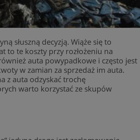
entyfikator sesji.
entyfikator sesji.
entyfikator sesji.
erów obsługuje
ekście
yną słuszną decyzją. Wiąże się to
lu optymalizacji
t to te koszty przy rozłożeniu na
 do przechowywania
ą również auta powypadkowe i często jest
niu do usług
e, czy użytkownik
kwoty w zamian za sprzedaż im auta.
enia lub reklamy.
na z auta odzyskać trochę
niania ludzi i
trony internetowej,
e ważnych raportów
tórych warto korzystać ze skupów
ryny internetowej.
 identyfikatora
rzez usługę Cookie-
preferencji
 na pliki cookie.
ookie Cookie-