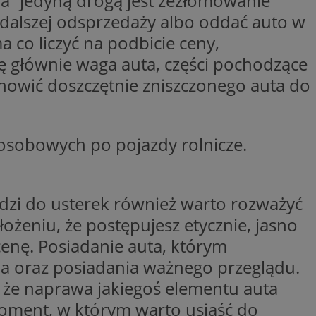
” jedyną drogą jest zezłomowanie
nformacje o zgodzie
 dalszej odsprzedaży albo oddać auto w
ncjach dotyczących
ia z witryny.
 co liczyć na podbicie ceny,
olityki prywatności
ich przestrzeganie
ę głównie waga auta, części pochodzące
temu użytkownik nie
woich preferencji,
 z regulacjami
owić doszczętnie zniszczonego auta do
y gościa na
nych celów
sobowych po pojazdy rolnicze.
odzi do usterek również warto rozważyć
 i przechowywania
 informacji na
ożeniu, że postępujesz etycznie, jasno
iadomień push do
troną internetową.
znie przypisany,
śledzenia i analizy
kator użytkownika
cenę. Posiadanie auta, którym
ownika i
ronie internetowej.
om trzecim w celu
a oraz posiadania ważnego przeglądu.
zenia i raportowania
, że naprawa jakiegoś elementu auta
ronie internetowej
iedzającego, który
amy. Może
e odwiedzającego w
moment, w którym warto usiąść do
jaki użytkownik
ięki temu Bidswitch
ób ich interakcji z
am i zapewnić, że