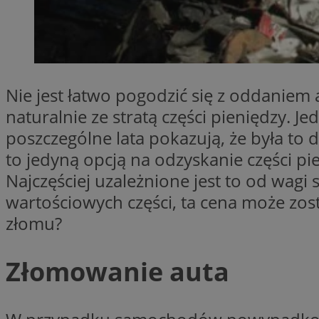
SessID
QeSessID
MvSessID
INGRESSCOOKIE
Nie jest łatwo pogodzić się z oddaniem a
naturalnie ze stratą części pieniędzy. J
euds
poszczególne lata pokazują, że była to 
to jedyną opcją na odzyskanie części p
Najczęściej uzależnione jest to od wagi
__cf_bm
wartościowych części, ta cena może zos
złomu?
suid
Złomowanie auta
CookieScriptConse