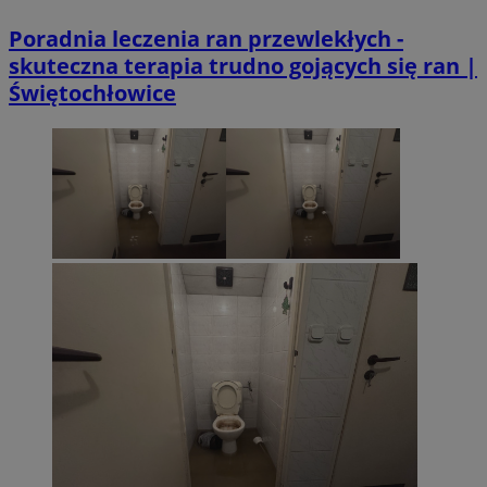
Poradnia leczenia ran przewlekłych -
skuteczna terapia trudno gojących się ran |
Świętochłowice