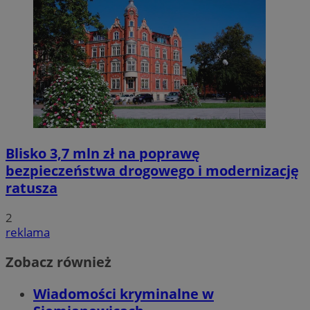
Blisko 3,7 mln zł na poprawę
bezpieczeństwa drogowego i modernizację
ratusza
2
reklama
Zobacz również
Wiadomości kryminalne w