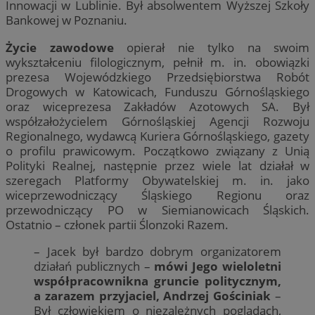
Innowacji w Lublinie. Był absolwentem Wyższej Szkoły
Bankowej w Poznaniu.
Życie zawodowe
opierał nie tylko na swoim
wykształceniu filologicznym, pełnił m. in. obowiązki
prezesa Wojewódzkiego Przedsiębiorstwa Robót
Drogowych w Katowicach, Funduszu Górnośląskiego
oraz wiceprezesa Zakładów Azotowych SA. Był
współzałożycielem Górnośląskiej Agencji Rozwoju
Regionalnego, wydawcą Kuriera Górnośląskiego, gazety
o profilu prawicowym. Początkowo związany z Unią
Polityki Realnej, następnie przez wiele lat działał w
szeregach Platformy Obywatelskiej m. in. jako
wiceprzewodniczący Śląskiego Regionu oraz
przewodniczący PO w Siemianowicach Śląskich.
Ostatnio – członek partii Ślonzoki Razem.
– Jacek był bardzo dobrym organizatorem
działań publicznych –
mówi Jego wieloletni
współpracownikna gruncie politycznym,
a zarazem przyjaciel, Andrzej Gościniak
–
Był człowiekiem o niezależnych poglądach,