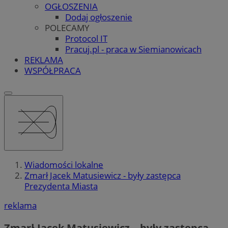
OGŁOSZENIA
Dodaj ogłoszenie
POLECAMY
Protocol IT
Pracuj.pl - praca w Siemianowicach
REKLAMA
WSPÓŁPRACA
Wiadomości lokalne
Zmarł Jacek Matusiewicz - były zastępca
Prezydenta Miasta
reklama
Zmarł Jacek Matusiewicz – były zastępca