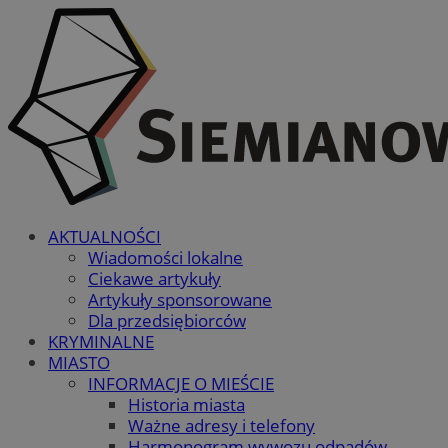
AKTUALNOŚCI
Wiadomości lokalne
Ciekawe artykuły
Artykuły sponsorowane
Dla przedsiębiorców
KRYMINALNE
MIASTO
INFORMACJE O MIEŚCIE
Historia miasta
Ważne adresy i telefony
Harmonogram wywozu odpadów