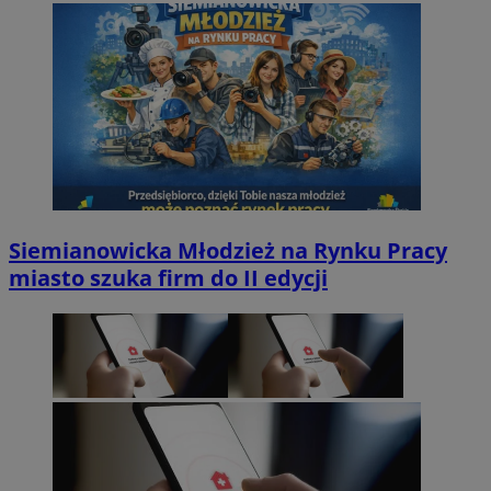
Siemianowicka Młodzież na Rynku Pracy
miasto szuka firm do II edycji