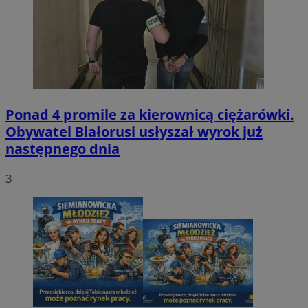
Ponad 4 promile za kierownicą ciężarówki.
Obywatel Białorusi usłyszał wyrok już
następnego dnia
3