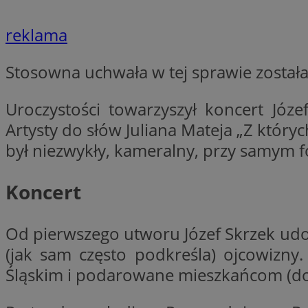
VISITOR_PRIVACY_
reklama
Stosowna uchwała w tej sprawie została 
Uroczystości towarzyszył koncert Józe
li_gc
Artysty do słów Juliana Mateja „Z któryc
był niezwykły, kameralny, przy samym fo
Nazwa
Pro
Nazwa
Nazwa
Koncert
Do
Nazwa
ustat_9rag8csgXg1
sa-user-id-v3
google_push
.bi
mlcwc
uid
Od pierwszego utworu Józef Skrzek udo
ustat_a6dz2pz0kl
(jak sam często podkreśla) ojcowizn
__Secure-YNID
VP
Śląskim i podarowane mieszkańcom (do
tuuid_lu
gid_CAESEHs54I33
__ktpct