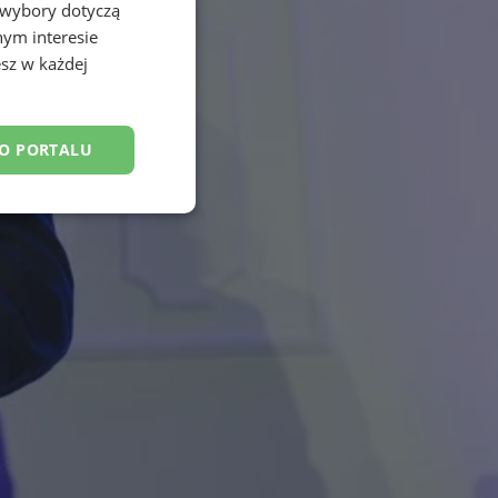
 wybory dotyczą
nym interesie
sz w każdej
DO PORTALU
esklasyfikowane
ane
owanie użytkownika i
j.