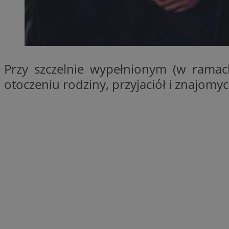
SessID
QeSessID
MvSessID
INGRESSCOOKIE
Przy szczelnie wypełnionym (w ramac
otoczeniu rodziny, przyjaciół i znajom
euds
__cf_bm
suid
CookieScriptConse