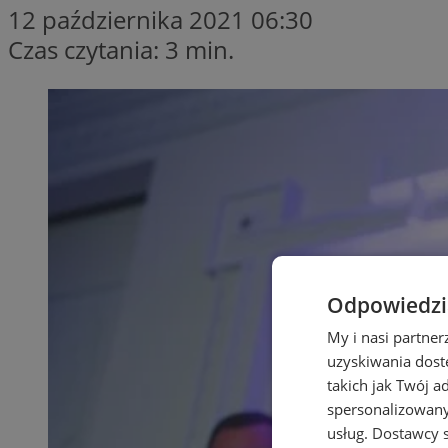
12 października 2021 06:30
Czas czytania: 3 min.
Odpowiedzia
My i nasi partne
uzyskiwania dost
takich jak Twój a
spersonalizowanyc
usług.
Dostawcy s