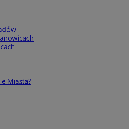
adów
mianowicach
icach
ie Miasta?