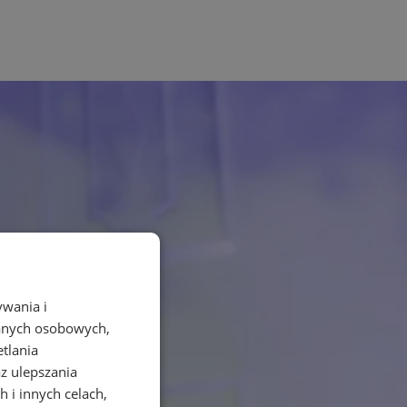
ywania i
danych osobowych,
etlania
az ulepszania
 i innych celach,