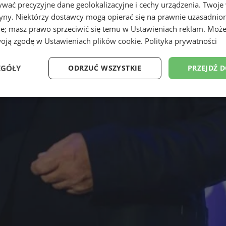
wać precyzyjne dane geolokalizacyjne i cechy urządzenia. Twoje
tryny. Niektórzy dostawcy mogą opierać się na prawnie uzasadnio
ie; masz prawo sprzeciwić się temu w
Ustawieniach reklam
. Może
woją zgodę w
Ustawieniach plików cookie
.
Polityka prywatności
EGÓŁY
ODRZUĆ WSZYSTKIE
PRZEJDŹ 
Wydajność
Targetowanie
Funkcjonalność
Ni
ezbędne
Wydajność
Targetowanie
Funkcjonalność
Niesklasyfikow
ie umożliwiają korzystanie z podstawowych funkcji strony internetowej, takich jak log
Bez niezbędnych plików cookie nie można prawidłowo korzystać ze strony internetowe
Okres
Provider
/
Domena
Opis
przechowywania