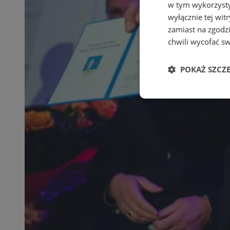
w tym wykorzysty
wyłącznie tej wi
zamiast na zgodz
chwili wycofać s
POKAŻ SZCZ
Niezbędne
Ni
Niezbędne pliki cook
zarządzanie kontem. 
Nazwa