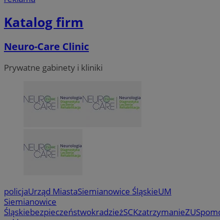
Katalog firm
Neuro-Care Clinic
Prywatne gabinety i kliniki
policja
Urząd Miasta
Siemianowice Śląskie
UM
Siemianowice
Śląskie
bezpieczeństwo
kradzież
SCK
zatrzymanie
ZUS
pom