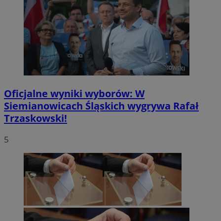
Oficjalne wyniki wyborów: W
Siemianowicach Śląskich wygrywa Rafał
Trzaskowski!
5