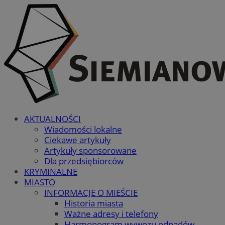
AKTUALNOŚCI
Wiadomości lokalne
Ciekawe artykuły
Artykuły sponsorowane
Dla przedsiębiorców
KRYMINALNE
MIASTO
INFORMACJE O MIEŚCIE
Historia miasta
Ważne adresy i telefony
Harmonogram wywozu odpadów