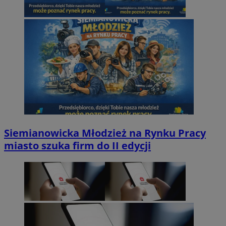
Siemianowicka Młodzież na Rynku Pracy
miasto szuka firm do II edycji