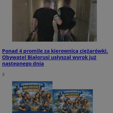
Ponad 4 promile za kierownicą ciężarówki.
Obywatel Białorusi usłyszał wyrok już
następnego dnia
3