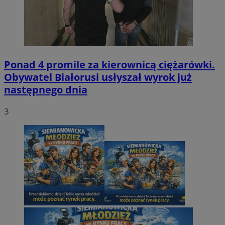
Ponad 4 promile za kierownicą ciężarówki.
Obywatel Białorusi usłyszał wyrok już
następnego dnia
3