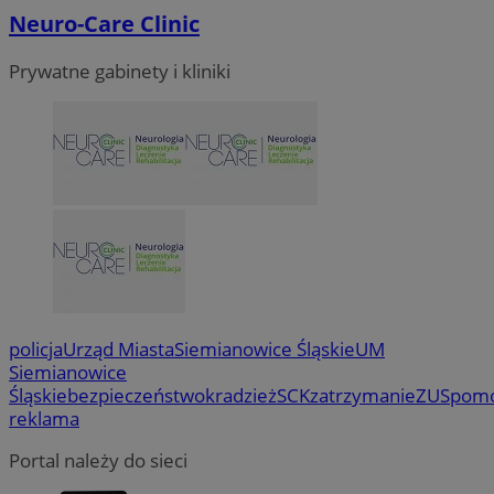
Neuro-Care Clinic
Prywatne gabinety i kliniki
policja
Urząd Miasta
Siemianowice Śląskie
UM
Siemianowice
Śląskie
bezpieczeństwo
kradzież
SCK
zatrzymanie
ZUS
pom
reklama
Portal należy do sieci