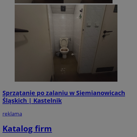
Sprzątanie po zalaniu w Siemianowicach
Śląskich | Kastelnik
reklama
Katalog firm