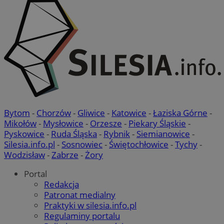
Bytom
-
Chorzów
-
Gliwice
-
Katowice
-
Łaziska Górne
-
Mikołów
-
Mysłowice
-
Orzesze
-
Piekary Śląskie
-
Pyskowice
-
Ruda Śląska
-
Rybnik
-
Siemianowice
-
Silesia.info.pl
-
Sosnowiec
-
Świętochłowice
-
Tychy
-
Wodzisław
-
Zabrze
-
Żory
Portal
Redakcja
Patronat medialny
Praktyki w silesia.info.pl
Regulaminy portalu