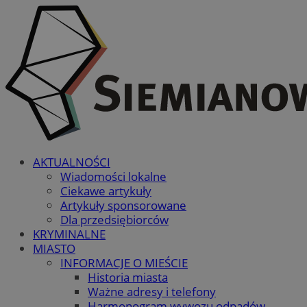
AKTUALNOŚCI
Wiadomości lokalne
Ciekawe artykuły
Artykuły sponsorowane
Dla przedsiębiorców
KRYMINALNE
MIASTO
INFORMACJE O MIEŚCIE
Historia miasta
Ważne adresy i telefony
Harmonogram wywozu odpadów