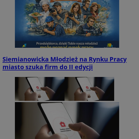
Siemianowicka Młodzież na Rynku Pracy
miasto szuka firm do II edycji