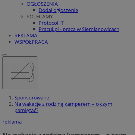
OGŁOSZENIA
Dodaj ogłoszenie
POLECAMY
Protocol IT
Pracuj.pl - praca w Siemianowicach
REKLAMA
WSPÓŁPRACA
Sponsorowane
Na wakacje z rodziną kamperem – o czym
pamiętać?
reklama
Na wakacje z rodziną kamperem – o czym