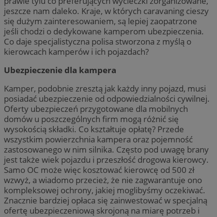
prawie tylu co preferujących wycieczki zorganizowane,
jeszcze nam daleko. Kraje, w których caravaning cieszy
się dużym zainteresowaniem, są lepiej zaopatrzone
jeśli chodzi o dedykowane kamperom ubezpieczenia.
Co daje specjalistyczna polisa stworzona z myślą o
kierowcach kamperów i ich pojazdach?
Ubezpieczenie dla kampera
Kamper, podobnie zresztą jak każdy inny pojazd, musi
posiadać ubezpieczenie od odpowiedzialności cywilnej.
Oferty ubezpieczeń przygotowane dla mobilnych
domów u poszczególnych firm mogą różnić się
wysokością składki. Co kształtuje opłatę? Przede
wszystkim powierzchnia kampera oraz pojemność
zastosowanego w nim silnika. Często pod uwagę brany
jest także wiek pojazdu i przeszłość drogowa kierowcy.
Samo OC może więc kosztować kierowcę od 500 zł
wzwyż, a wiadomo przecież, że nie zagwarantuje ono
kompleksowej ochrony, jakiej moglibyśmy oczekiwać.
Znacznie bardziej opłaca się zainwestować w specjalną
ofertę ubezpieczeniową skrojoną na miarę potrzeb i